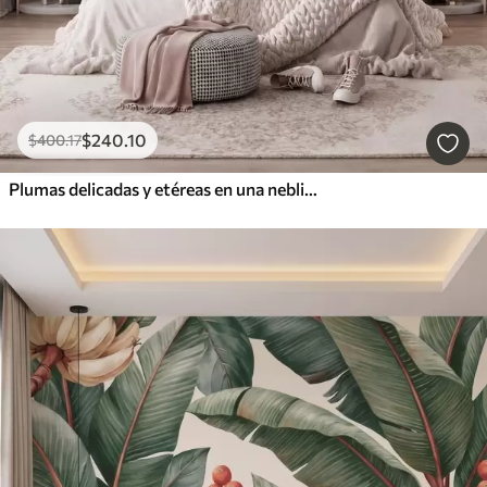
$
240
.10
$
400
.17
Plumas delicadas y etéreas en una neblina de color rosa melocotón con destellos