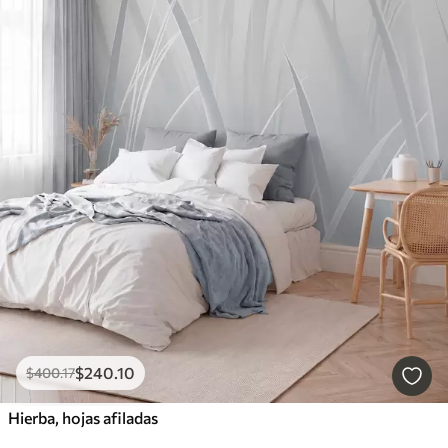
$
240
.10
$
400
.17
Hierba, hojas afiladas