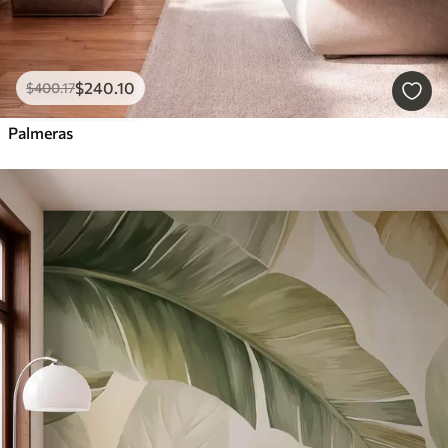
$
240
.10
$
400
.17
Palmeras