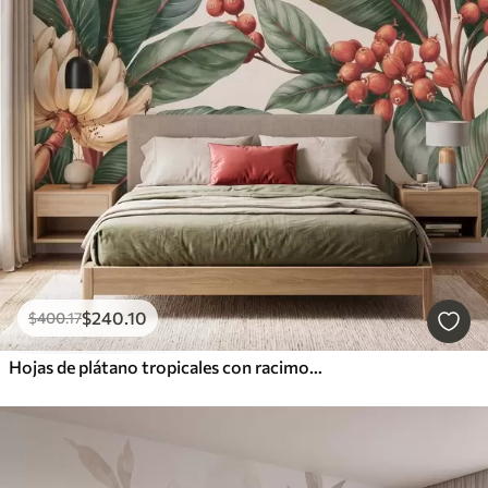
$
240
.10
$
400
.17
Hojas de plátano tropicales con racimos de bayas de café rojas, estilo acuarela