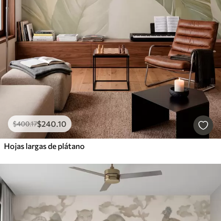
$
240
.10
$
400
.17
Hojas largas de plátano