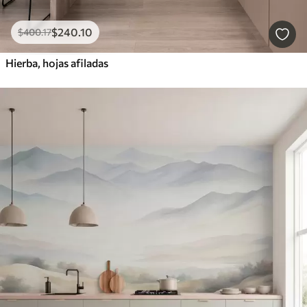
$
240
.10
$
400
.17
Hierba, hojas afiladas