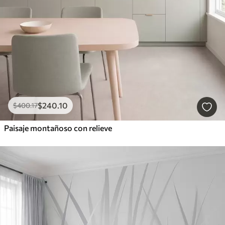
$
240
.10
$
400
.17
Paisaje montañoso con relieve