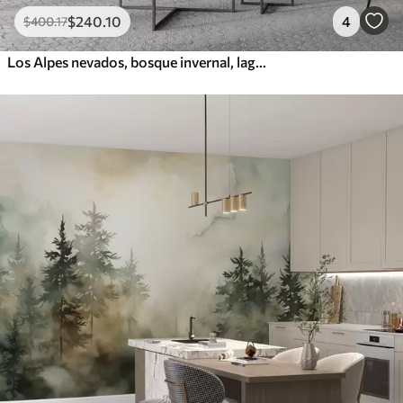
$
240
.10
4
$
400
.17
Los Alpes nevados, bosque invernal, lago helado, paleta de colores azules