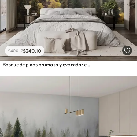
$
240
.10
$
400
.17
Bosque de pinos brumoso y evocador en las montañas