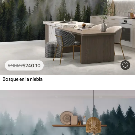
$
240
.10
$
400
.17
Bosque en la niebla