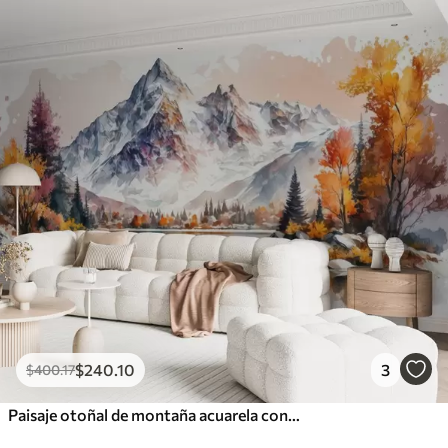
$
240
.10
3
$
400
.17
Paisaje otoñal de montaña acuarela con nieve en los picos