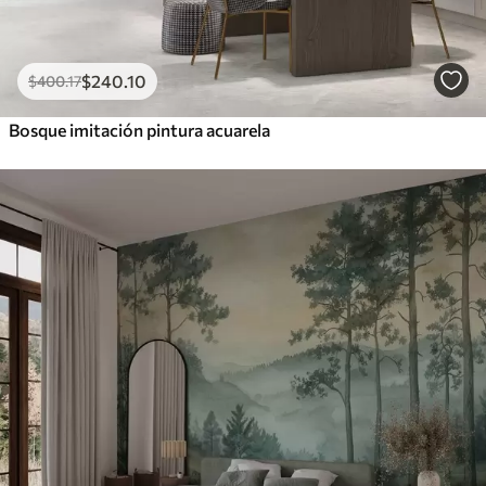
$
240
.10
$
400
.17
Bosque imitación pintura acuarela