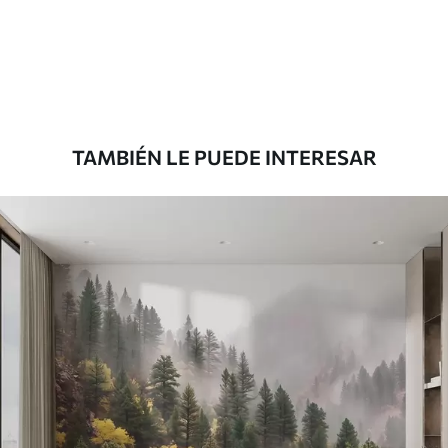
Estándar
816
.67
$
490
.00
/m²
Premium
1100
.00
$
660
.00
/m²
TAMBIÉN LE PUEDE INTERESAR
Vinilo Premium
1266
.67
$
760
.00
/m²
Peel and Stick
1533
.33
$
920
.00
/m²