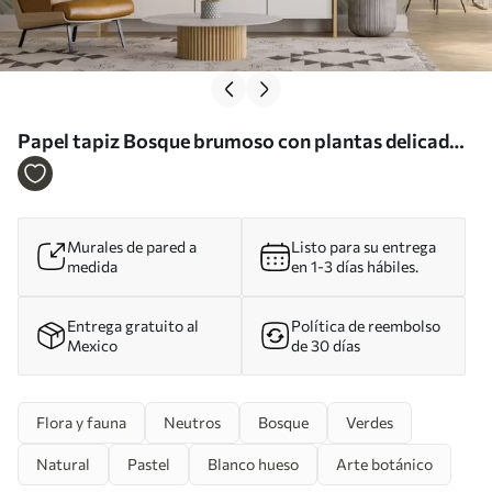
Papel tapiz Bosque brumoso con plantas delicadas
Nr. u98051
Murales de pared a
Listo para su entrega
medida
en 1-3 días hábiles.
Entrega gratuito al
Política de reembolso
Mexico
de 30 días
Flora y fauna
Neutros
Bosque
Verdes
Natural
Pastel
Blanco hueso
Arte botánico