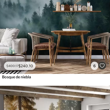
$
240
.10
6
$
400
.17
Bosque de niebla