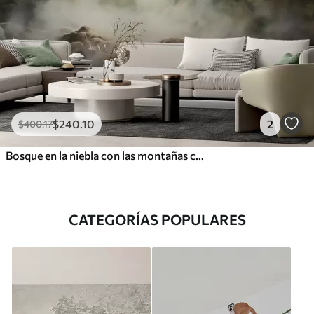
$
240
.10
2
$
400
.17
Bosque en la niebla con las montañas como telón de fondo
CATEGORÍAS POPULARES