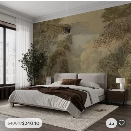
$
240
.10
35
$
400
.17