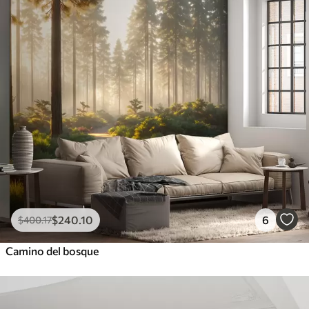
$
240
.10
6
$
400
.17
Camino del bosque