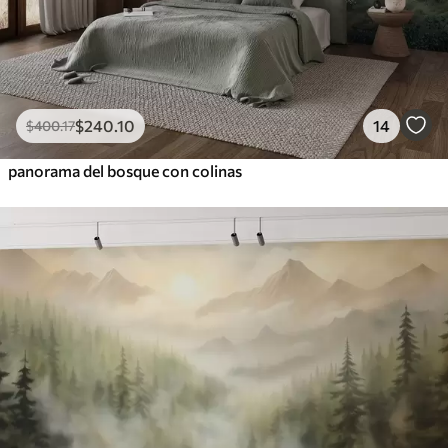
$
240
.10
14
$
400
.17
panorama del bosque con colinas