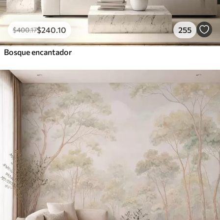
$
240
.10
255
$
400
.17
Bosque encantador