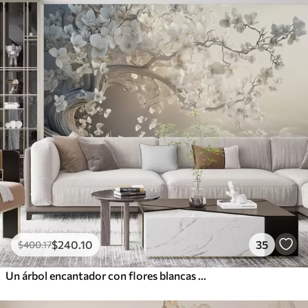
$
240
.10
35
$
400
.17
Un árbol encantador con flores blancas contra el fondo de nubes en un estilo interesante en delicados colores cálidos