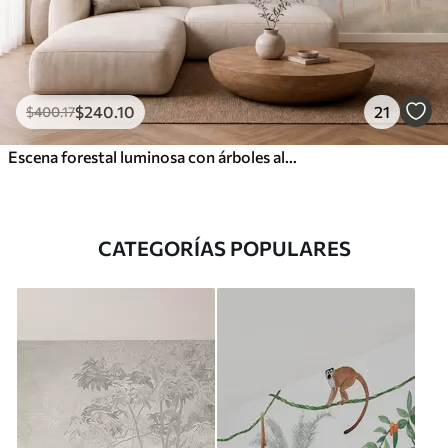
$
240
.10
21
$
400
.17
Escena forestal luminosa con árboles altos
CATEGORÍAS POPULARES