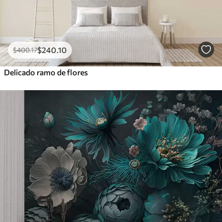
$
240
.10
$
400
.17
Delicado ramo de flores