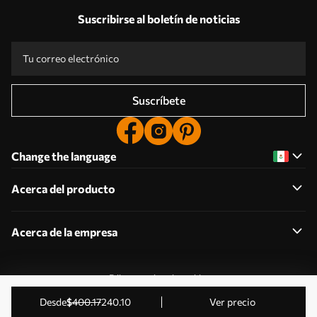
Suscribirse al boletín de noticias
Suscríbete
Change the language
Acerca del producto
Acerca de la empresa
Editar permisos de cookies
2011-2026 Uwalls . Todos los derechos reservados.
desde
$
400
.17
240
.10
Ver precio
Gestionado por KLW Sp. z o.o. CIF: PL9223057591.