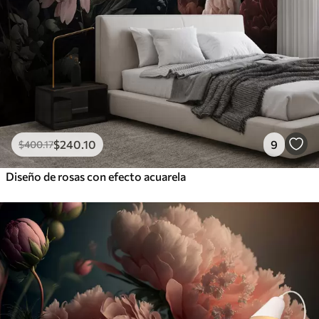
$
240
.10
9
$
400
.17
Diseño de rosas con efecto acuarela