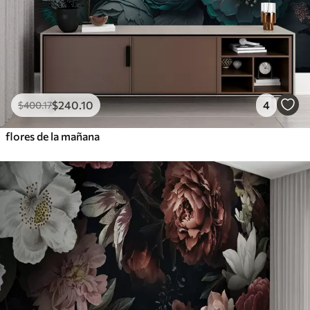
$
240
.10
4
$
400
.17
flores de la mañana