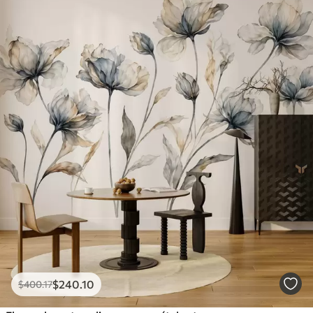
$
240
.10
$
400
.17