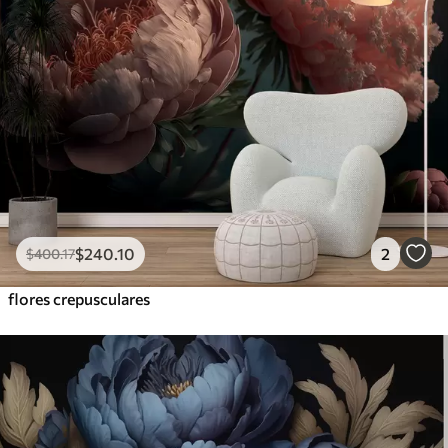
$
240
.10
2
$
400
.17
flores crepusculares