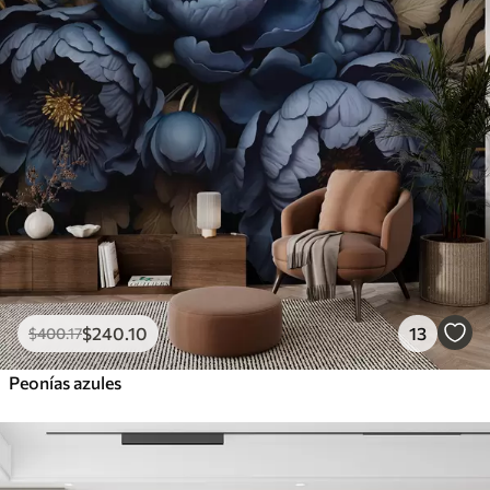
$
240
.10
13
$
400
.17
Peonías azules