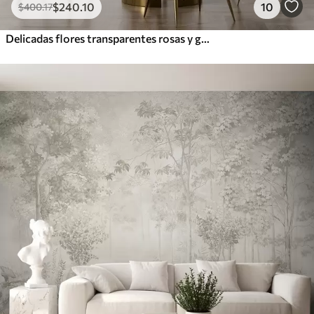
$
240
.10
10
$
400
.17
Delicadas flores transparentes rosas y grises con pétalos suaves y difuminados sobre fondo blanco