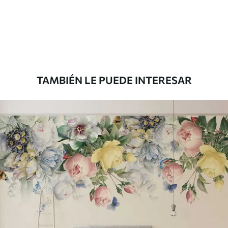
Estándar
816
.67
$
490
.00
/m²
Premium
1100
.00
$
660
.00
/m²
TAMBIÉN LE PUEDE INTERESAR
Vinilo Premium
1266
.67
$
760
.00
/m²
Peel and Stick
1533
.33
$
920
.00
/m²