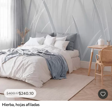
$
240
.10
$
400
.17
Hierba, hojas afiladas