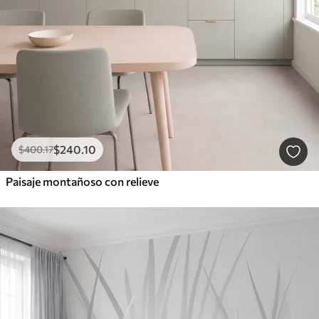
$
240
.10
$
400
.17
Paisaje montañoso con relieve