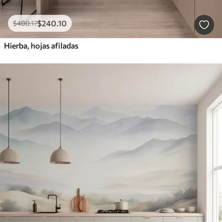
$
240
.10
$
400
.17
Hierba, hojas afiladas