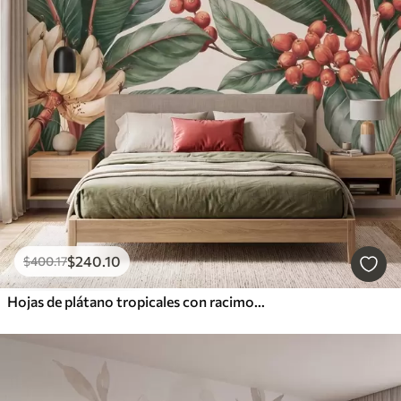
$
240
.10
$
400
.17
Hojas de plátano tropicales con racimos de bayas de café rojas, estilo acuarela