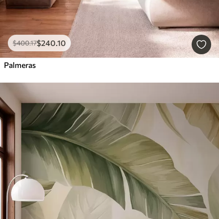
$
240
.10
$
400
.17
Palmeras