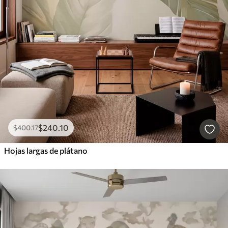
$
240
.10
$
400
.17
Hojas largas de plátano