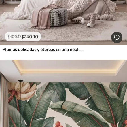
$
240
.10
$
400
.17
Plumas delicadas y etéreas en una neblina de color rosa melocotón con destellos