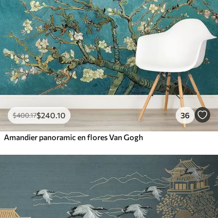
$
240
.10
36
$
400
.17
Amandier panoramic en flores Van Gogh