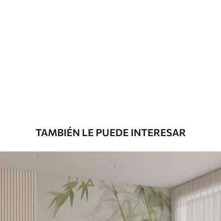
Materiales disponibles
Estándar
816
.67
$
490
.00
/m²
Premium
1100
.00
$
660
.00
/m²
TAMBIÉN LE PUEDE INTERESAR
Vinilo Premium
1266
.67
$
760
.00
/m²
Peel and Stick
1533
.33
$
920
.00
/m²