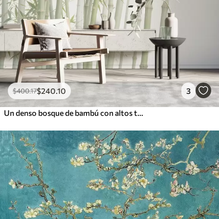
$
240
.10
3
$
400
.17
Un denso bosque de bambú con altos tallos de bambú y hojas verdes sobre un fondo suave y brumoso