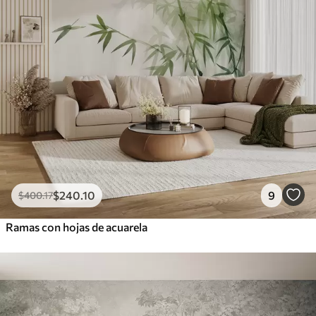
$
240
.10
9
$
400
.17
Ramas con hojas de acuarela