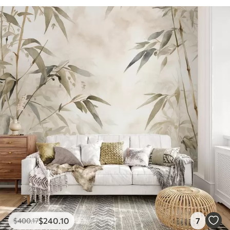
$
240
.10
7
$
400
.17