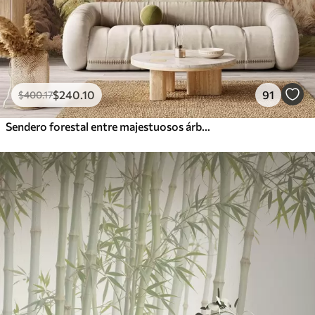
$
240
.10
91
$
400
.17
Sendero forestal entre majestuosos árboles en estilo acuarela