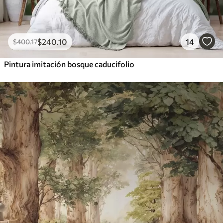
$
240
.10
14
$
400
.17
Pintura imitación bosque caducifolio