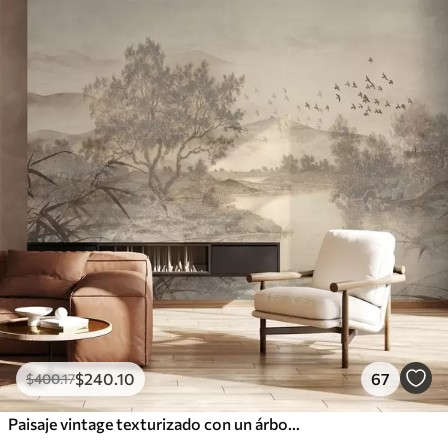
$
240
.10
67
$
400
.17
Paisaje vintage texturizado con un árbol cerca de un río y un cielo nublado, arte de la naturaleza en tonos sepia