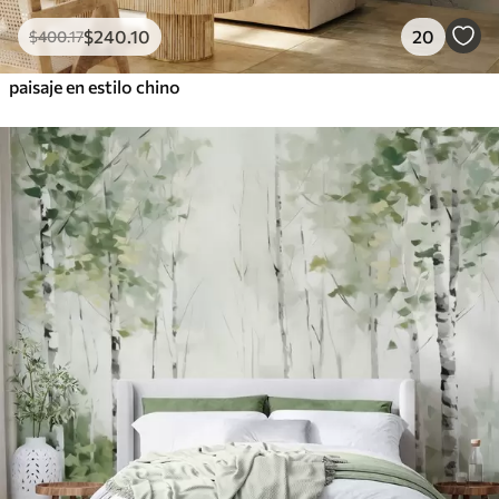
$
240
.10
20
$
400
.17
paisaje en estilo chino