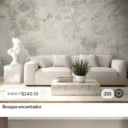
$
240
.10
255
$
400
.17
Bosque encantador