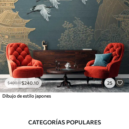
$
240
.10
25
$
400
.17
Dibujo de estilo japones
CATEGORÍAS POPULARES