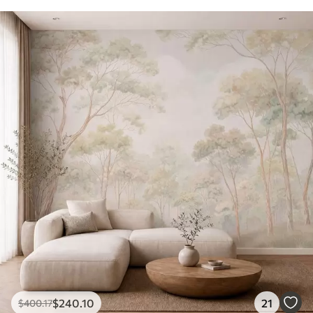
$
240
.10
21
$
400
.17