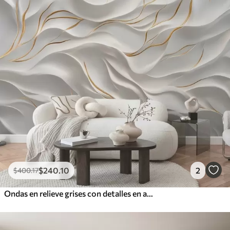
$
240
.10
2
$
400
.17
Ondas en relieve grises con detalles en amarillo