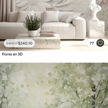
$
240
.10
77
$
400
.17
flores en 3D