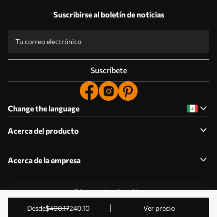
Suscribirse al boletín de noticias
Suscríbete
Change the language
Acerca del producto
Acerca de la empresa
Editar permisos de cookies
2011-2026 Uwalls . Todos los derechos reservados.
desde
$
400
.17
240
.10
Ver precio
Gestionado por KLW Sp. z o.o. CIF: PL9223057591.