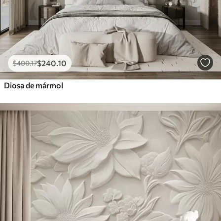
$
240
.10
$
400
.17
Diosa de mármol