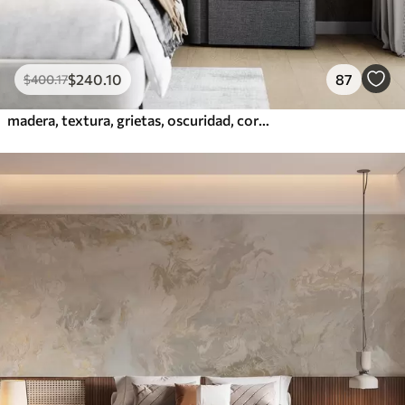
$
240
.10
87
$
400
.17
madera, textura, grietas, oscuridad, corteza, superficie