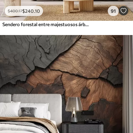
$
240
.10
91
$
400
.17
Sendero forestal entre majestuosos árboles en estilo acuarela