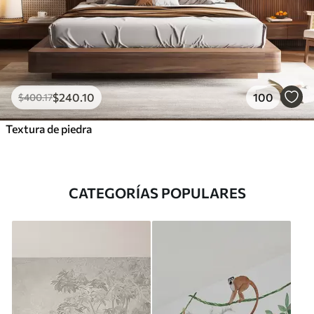
$
240
.10
100
$
400
.17
Textura de piedra
CATEGORÍAS POPULARES