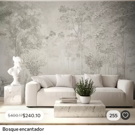
$
240
.10
255
$
400
.17
Bosque encantador