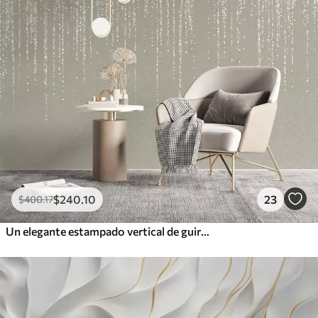
$
240
.10
23
$
400
.17
Un elegante estampado vertical de guirnaldas punteadas sobre un fondo de textura beige, que crea una sensación de profundidad y movimiento