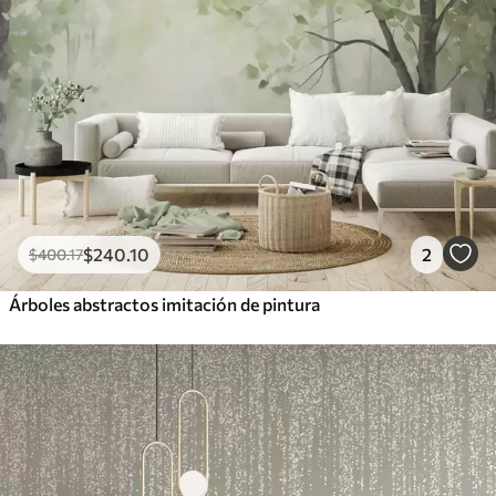
$
240
.10
2
$
400
.17
Árboles abstractos imitación de pintura