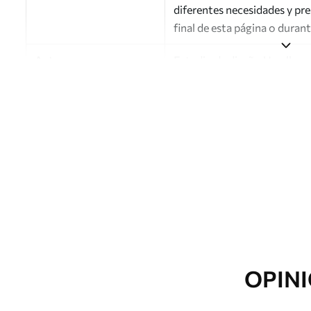
diferentes necesidades y pr
final de esta página o duran
Autor
Estudio de diseño Uwalls
Número de artículo
a01164
Acabado
Semimate.
Producción
Impreso bajo pedido y entre
Opciones adicionales
Disponible con recubrimient
Limpieza
Se puede limpiar suavemente
con recubrimiento de barniz
OPINI
Método de aplicación
Aplicación sin fisuras