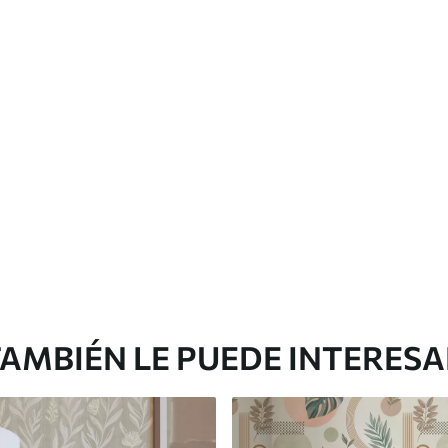
Vinilo Premium
1266
.67
$
760
.00
/m²
AMBIÉN LE PUEDE INTERES