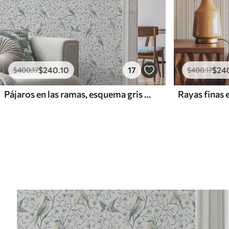
$
240
.10
17
$
24
$
400
.17
$
400
.17
Pájaros en las ramas, esquema gris azulado
Rayas finas 