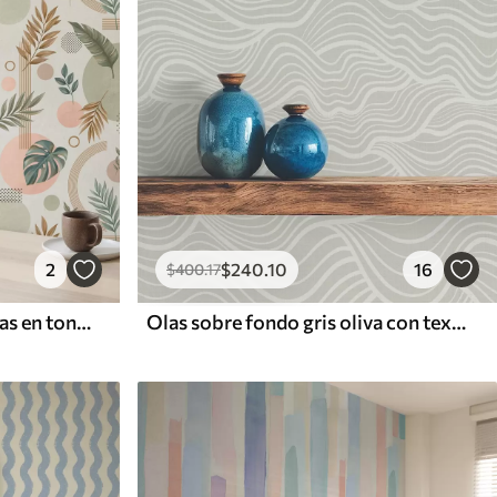
2
$
240
.10
16
$
400
.17
Hojas y formas geométricas en tonos cálidos y tranquilos
Olas sobre fondo gris oliva con textura de tela