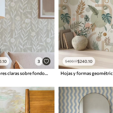
0
.10
3
$
240
.10
$
400
.17
Hierbas y flores claras sobre fondo beige, líneas esquemáticas