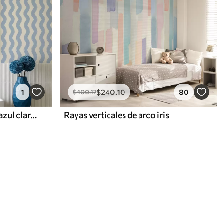
1
$
240
.10
80
$
400
.17
Dibujo ondulado de color azul claro sobre fondo claro
Rayas verticales de arco iris