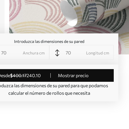
Introduzca las dimensiones de su pared
Anchura cm
Longitud cm
desde
$
400
.17
240
.10
Mostrar precio
oduzca las dimensiones de su pared para que podamos
calcular el número de rollos que necesita