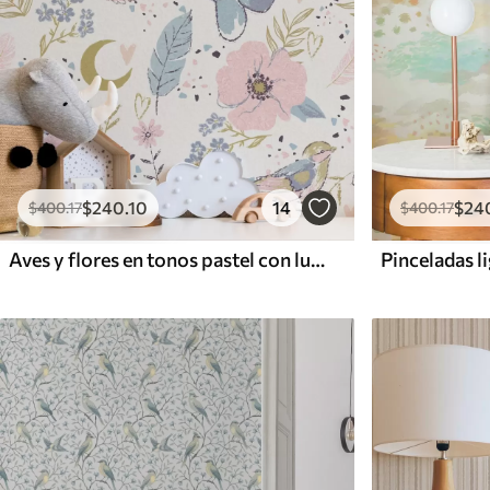
$
240
.10
14
$
24
$
400
.17
$
400
.17
Aves y flores en tonos pastel con lunas crecientes sobre fondo blanco