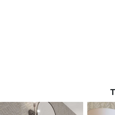
Materiales disponibles
Estándar
Premium
816
.67
1100
.00
$
490
.00
/m²
$
660
.00
/m²
T