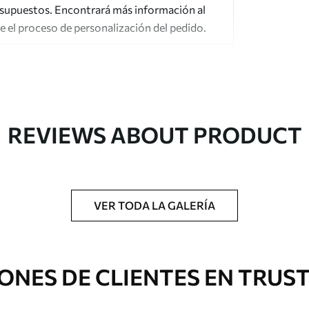
esupuestos. Encontrará más información al
te el proceso de personalización del pedido.
REVIEWS ABOUT PRODUCT
gado en rollos de hasta 50 cm de ancho.
o de barniz y/o adhesivo para empapelar.
VER TODA LA GALERÍA
 con una esponja suave. Los murales de pared
 pueden limpiarse con agua.
ONES DE CLIENTES EN TRUS