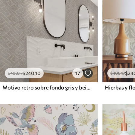
$
240
.10
17
$
24
$
400
.17
$
400
.17
Motivo retro sobre fondo gris y beige