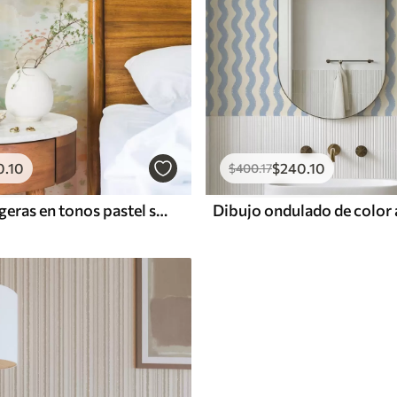
0
.10
$
240
.10
$
400
.17
Pinceladas ligeras en tonos pastel sobre un fondo casi blanco