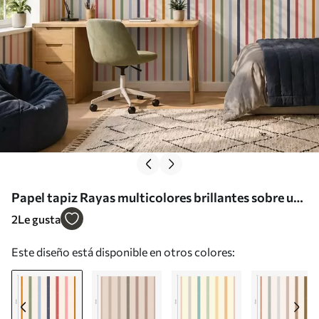
Papel tapiz Rayas multicolores brillantes sobre un
fondo claro Nr. a01184
2
Le gusta
Este diseño está disponible en otros colores: