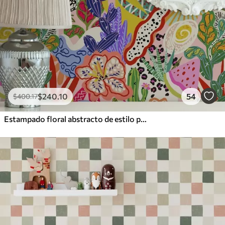
$
240
.10
54
$
400
.17
Estampado floral abstracto de estilo pop art