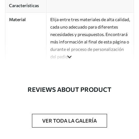
Características
Material
Elija entre tres materiales de alta calidad,
cada uno adecuado para diferentes
necesidades y presupuestos. Encontrará
más información al final de esta página o
durante el proceso de personalización
del pedido.
Autor
Estudio de diseño Uwalls
Número de
a01184
REVIEWS ABOUT PRODUCT
artículo
Acabado
Semimate.
Producción
Impreso bajo pedido y entregado en
VER TODA LA GALERÍA
rollos de hasta 50 cm de ancho.