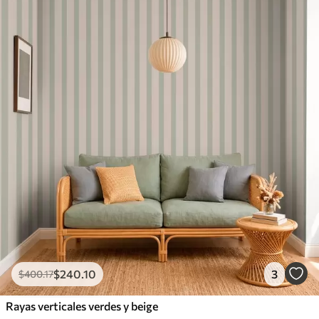
1100
.00
$
660
.00
/m²
Vinilo Premium
1266
.67
$
760
.00
/m²
$
240
.10
3
$
400
.17
Rayas verticales verdes y beige