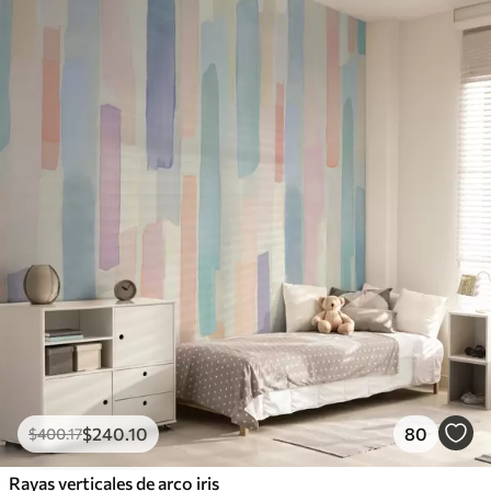
$
240
.10
80
$
400
.17
Rayas verticales de arco iris