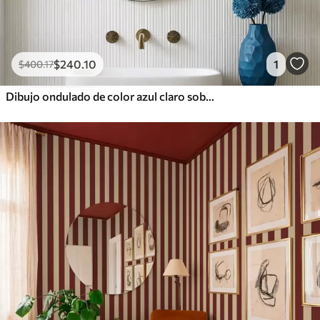
$
240
.10
1
$
400
.17
Dibujo ondulado de color azul claro sobre fondo claro