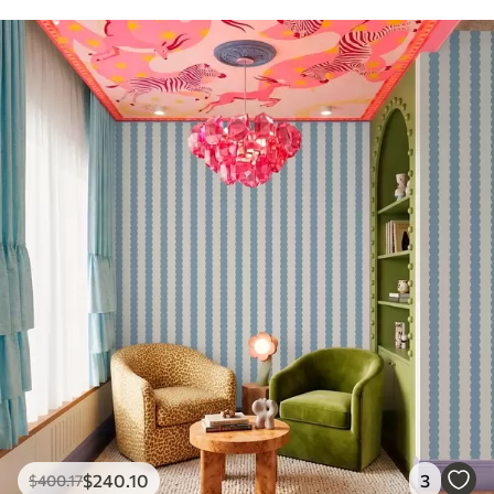
$
240
.10
3
$
400
.17