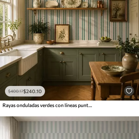
$
240
.10
$
400
.17
Rayas onduladas verdes con líneas punteadas