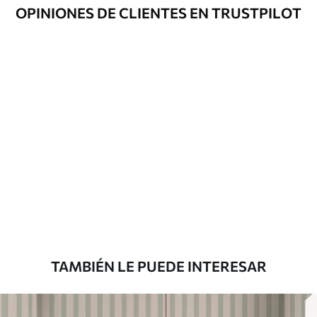
Opciones
Disponible con recubrimiento de barniz
OPINIONES DE CLIENTES EN TRUSTPILOT
adicionales
y/o adhesivo para empapelar.
Limpieza
Se puede limpiar suavemente con una
esponja suave. Los murales de pared con
recubrimiento de barniz pueden
limpiarse con agua.
Método de
Aplicación sin fisuras
aplicación
Materiales disponibles
Estándar
816
.67
$
490
.00
/m²
TAMBIÉN LE PUEDE INTERESAR
Premium