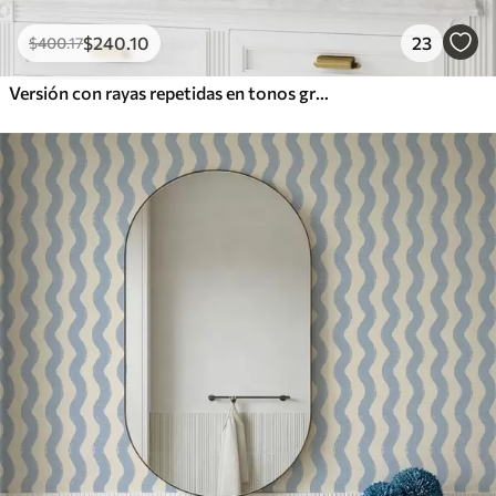
$
240
.10
23
$
400
.17
Versión con rayas repetidas en tonos grises y azules