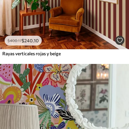
$
240
.10
$
400
.17
Rayas verticales rojas y beige