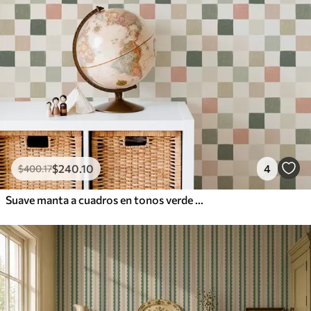
$
240
.10
4
$
400
.17
Suave manta a cuadros en tonos verde pastel, rosa y beige