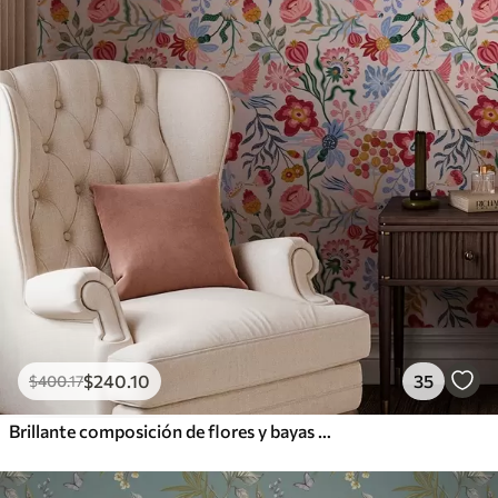
$
240
.10
35
$
400
.17
Brillante composición de flores y bayas con loros