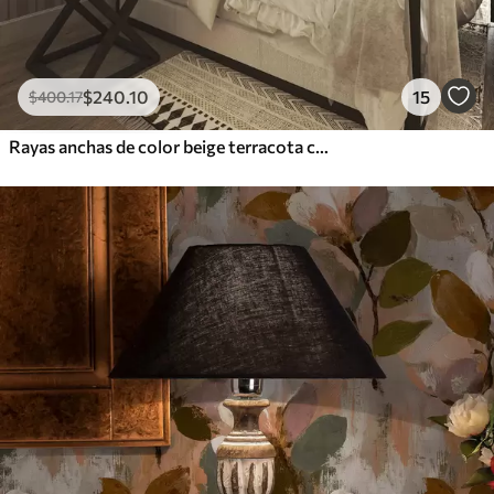
$
240
.10
15
$
400
.17
Rayas anchas de color beige terracota con un acento grisáceo