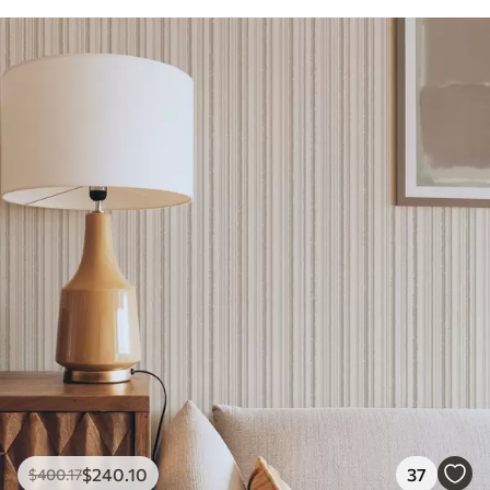
$
240
.10
37
$
400
.17