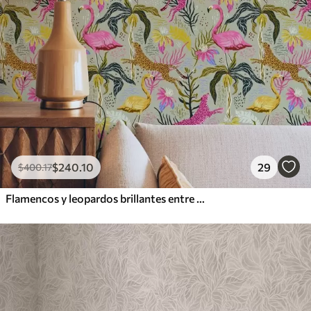
$
240
.10
29
$
400
.17
Flamencos y leopardos brillantes entre plantas tropicales