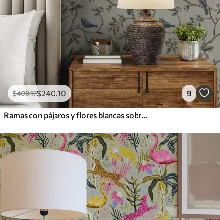
$
240
.10
9
$
400
.17
Ramas con pájaros y flores blancas sobre un fondo delicado