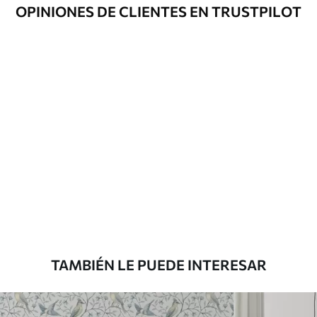
Opciones
Disponible con recubrimiento de barniz
OPINIONES DE CLIENTES EN TRUSTPILOT
adicionales
y/o adhesivo para empapelar.
Limpieza
Se puede limpiar suavemente con una
esponja suave. Los murales de pared con
recubrimiento de barniz pueden
limpiarse con agua.
Método de
Aplicación sin fisuras
aplicación
Materiales disponibles
Estándar
816
.67
$
490
.00
/m²
TAMBIÉN LE PUEDE INTERESAR
Premium
1100
.00
$
660
.00
/m²