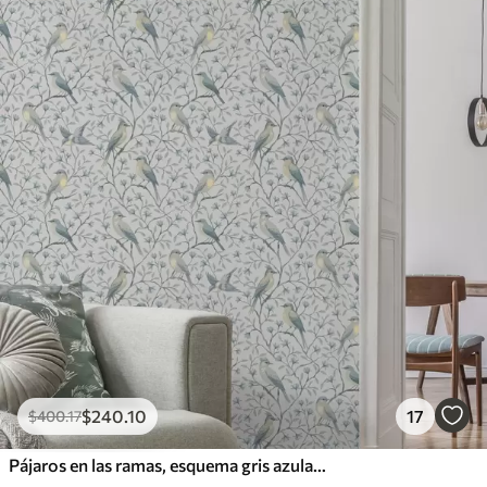
Vinilo Premium
1266
.67
$
760
.00
/m²
$
240
.10
17
$
400
.17
Pájaros en las ramas, esquema gris azulado