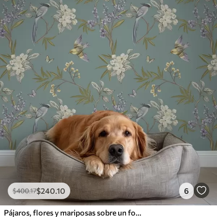
$
240
.10
6
$
400
.17
Pájaros, flores y mariposas sobre un fondo azul grisáceo