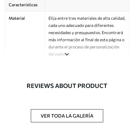
Características
Material
Elija entre tres materiales de alta calidad,
cada uno adecuado para diferentes
necesidades y presupuestos. Encontrará
más información al final de esta página o
durante el proceso de personalización
del pedido.
Autor
Estudio de diseño Uwalls
Número de
a01164v1
REVIEWS ABOUT PRODUCT
artículo
Acabado
Semimate.
Producción
Impreso bajo pedido y entregado en
VER TODA LA GALERÍA
rollos de hasta 50 cm de ancho.