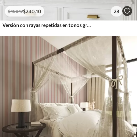
$
240
.10
23
$
400
.17
Versión con rayas repetidas en tonos grises y azules