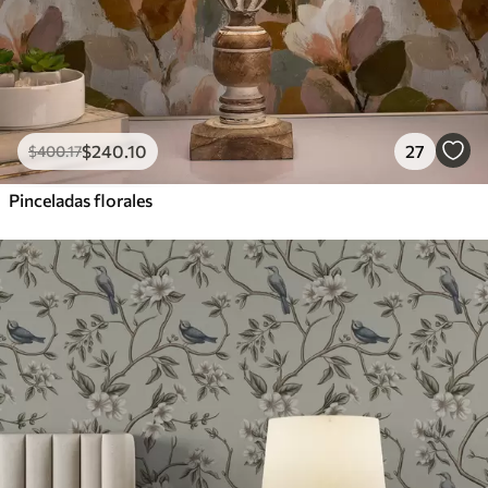
$
240
.10
27
$
400
.17
Pinceladas florales