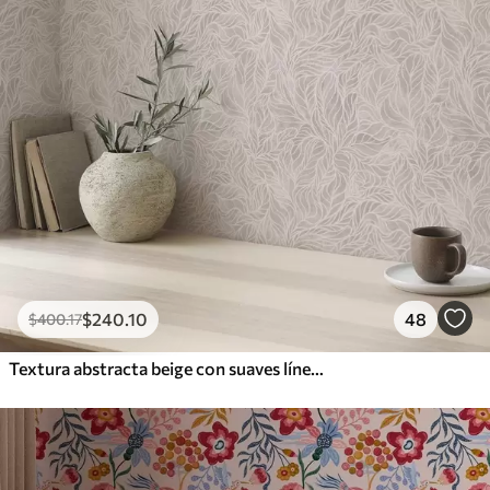
$
240
.10
48
$
400
.17
Textura abstracta beige con suaves líneas de hojas