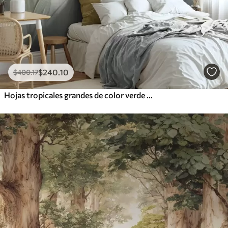
$
240
.10
$
400
.17
Hojas tropicales grandes de color verde pálido con tonos suaves y pasteles, obra de arte con textura