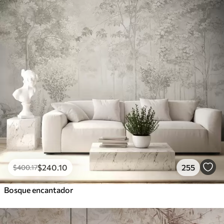
$
240
.10
255
$
400
.17
Bosque encantador