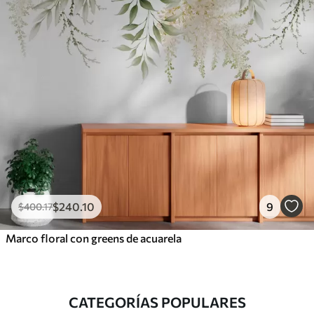
$
240
.10
9
$
400
.17
Marco floral con greens de acuarela
CATEGORÍAS POPULARES