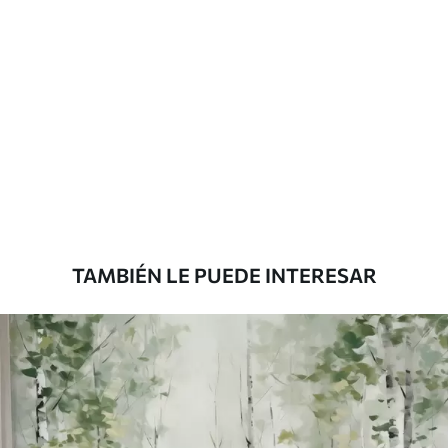
Materiales disponibles
Estándar
816
.67
$
490
.00
/m²
Premium
1100
.00
$
660
.00
/m²
TAMBIÉN LE PUEDE INTERESAR
Vinilo Premium
1266
.67
$
760
.00
/m²
Peel and Stick
1533
.33
$
920
.00
/m²