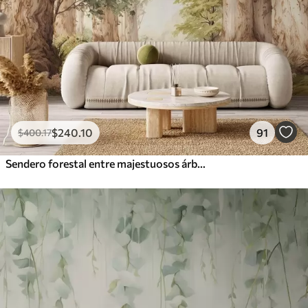
$
240
.10
91
$
400
.17
Sendero forestal entre majestuosos árboles en estilo acuarela