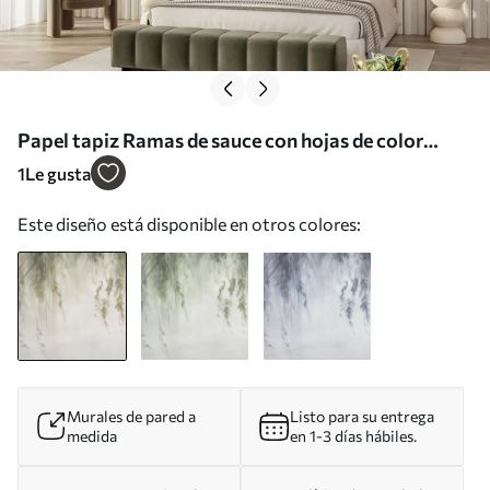
Papel tapiz Ramas de sauce con hojas de color
verde pálido que cuelgan sobre un fondo tenue, al
1
Le gusta
estilo de la acuarela Nr. w09893
Este diseño está disponible en otros colores:
Murales de pared a
Listo para su entrega
medida
en 1-3 días hábiles.