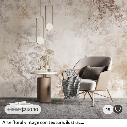
$
240
.10
19
$
400
.17
Arte floral vintage con textura, ilustraciones de delicadas flores y hojas de jardín en estilo dibujo, suaves tonos pastel beige y sepia