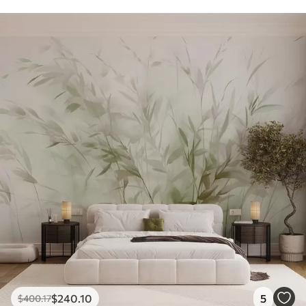
$
240
.10
5
$
400
.17