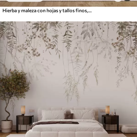
Hierba y maleza con hojas y tallos finos, colores verde claro y marrón, pinceladas suaves y delicadas, estampado minimalista