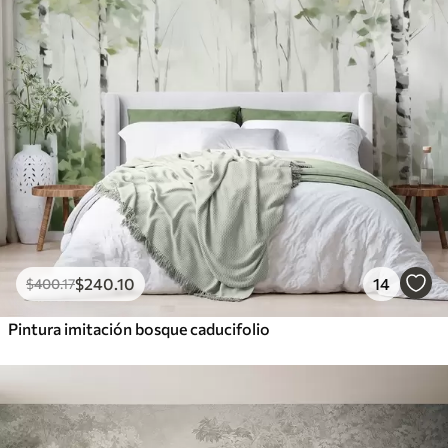
$
240
.10
14
$
400
.17
Pintura imitación bosque caducifolio