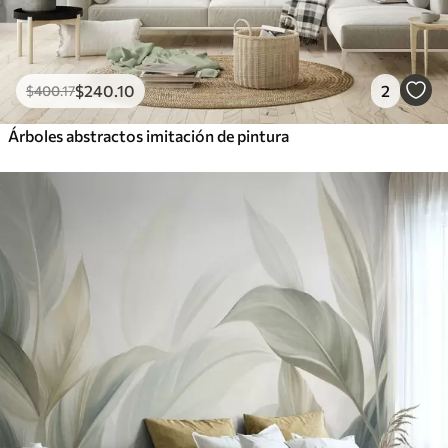
$
240
.10
2
$
400
.17
Árboles abstractos imitación de pintura