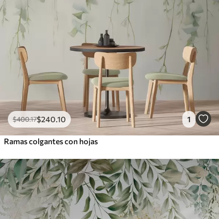
$
240
.10
1
$
400
.17
Ramas colgantes con hojas