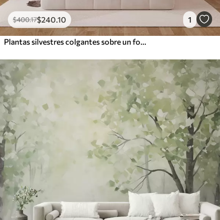
$
240
.10
1
$
400
.17
Plantas silvestres colgantes sobre un fondo claro