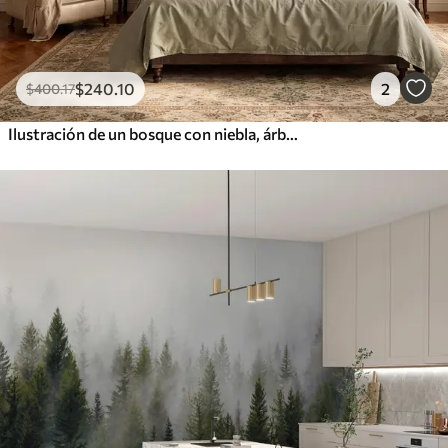
$
240
.10
2
$
400
.17
Ilustración de un bosque con niebla, árboles altos y un sendero.