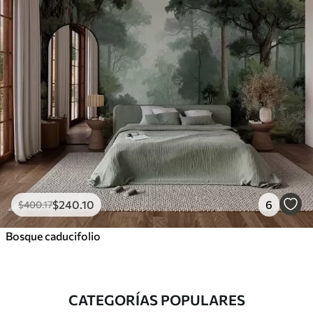
$
240
.10
6
$
400
.17
Bosque caducifolio
CATEGORÍAS POPULARES