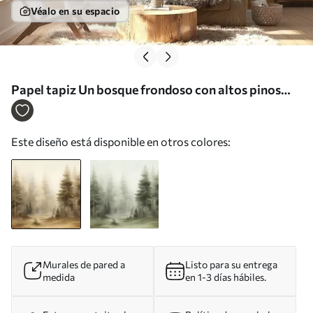
Véalo en su espacio
Papel tapiz Un bosque frondoso con altos pinos
envueltos en una ligera niebla; obra de arte
paisajística con textura Nr. w09830
Este diseño está disponible en otros colores:
Murales de pared a
Listo para su entrega
medida
en 1-3 días hábiles.