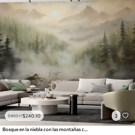
$
240
.10
2
$
400
.17
Bosque en la niebla con las montañas como telón de fondo