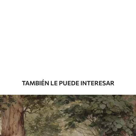
Materiales disponibles
Estándar
816
.67
$
490
.00
/m²
Premium
1100
.00
$
660
.00
/m²
TAMBIÉN LE PUEDE INTERESAR
Vinilo Premium
1266
.67
$
760
.00
/m²
Peel and Stick
1533
.33
$
920
.00
/m²