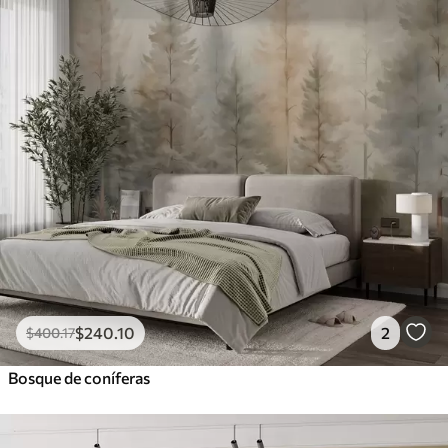
$
240
.10
2
$
400
.17
Bosque de coníferas