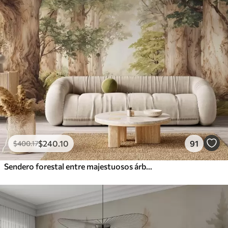
$
240
.10
91
$
400
.17
Sendero forestal entre majestuosos árboles en estilo acuarela