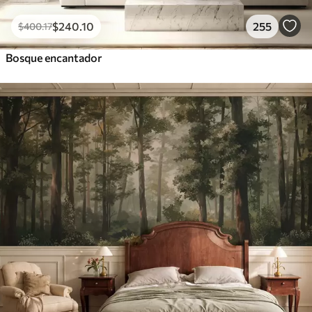
$
240
.10
255
$
400
.17
Bosque encantador