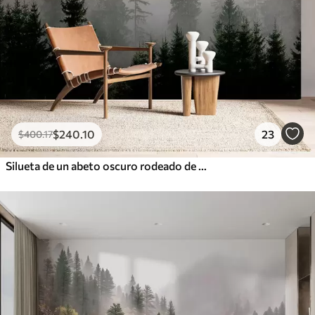
$
240
.10
23
$
400
.17
Silueta de un abeto oscuro rodeado de niebla