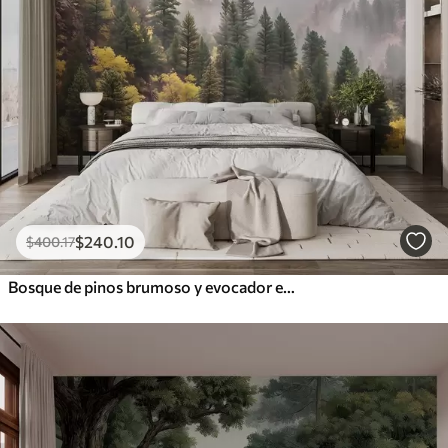
$
240
.10
$
400
.17
Bosque de pinos brumoso y evocador en las montañas