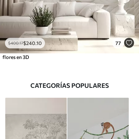
$
240
.10
77
$
400
.17
flores en 3D
CATEGORÍAS POPULARES