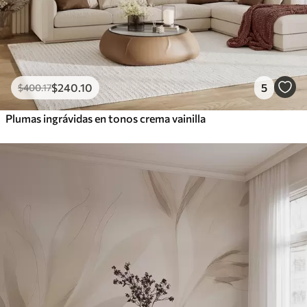
$
240
.10
5
$
400
.17
Plumas ingrávidas en tonos crema vainilla