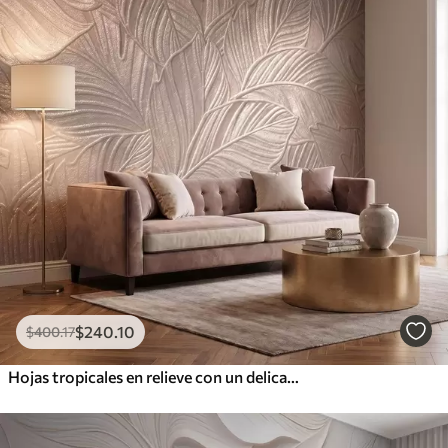
$
240
.10
$
400
.17
Hojas tropicales en relieve con un delicado diseño en tonos beige cálidos