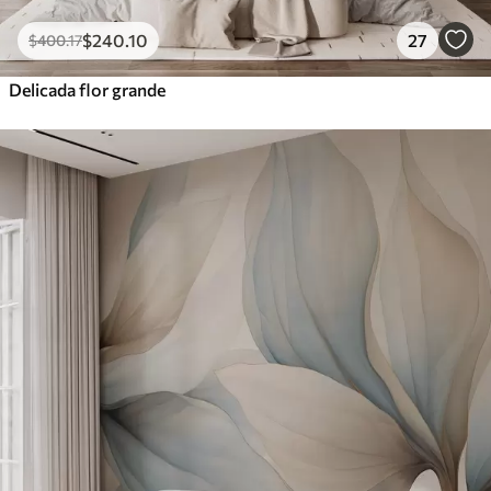
$
240
.10
27
$
400
.17
Delicada flor grande