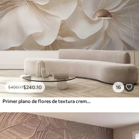
$
240
.10
16
$
400
.17
Primer plano de flores de textura cremosa con pétalos delicados y fluidos, creando un arreglo floral suave, elegante y con textura