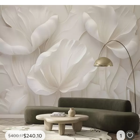
$
240
.10
1
$
400
.17