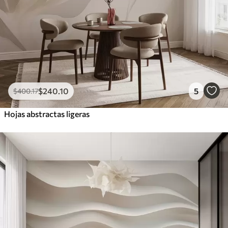
$
240
.10
5
$
400
.17
Hojas abstractas ligeras