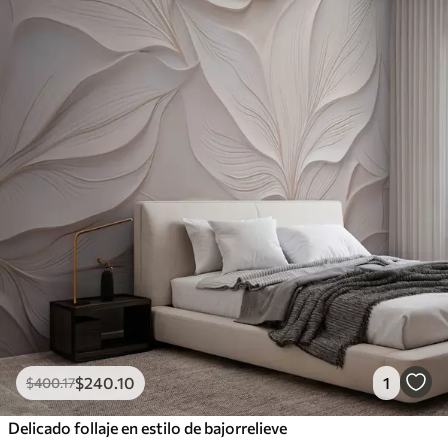
$
240
.10
1
$
400
.17
Delicado follaje en estilo de bajorrelieve