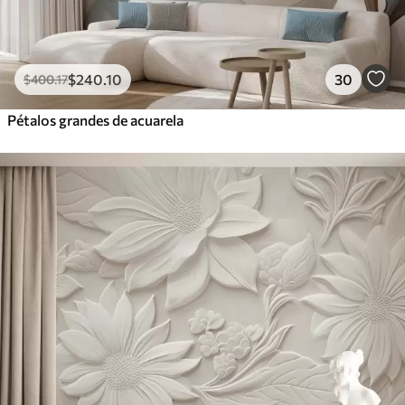
$
240
.10
30
$
400
.17
Pétalos grandes de acuarela