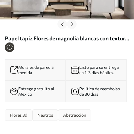
Papel tapiz Flores de magnolia blancas con textura
y pétalos delicados, sobre un fondo claro
difuminado Nr. w09771
Murales de pared a
Listo para su entrega
medida
en 1-3 días hábiles.
Entrega gratuito al
Política de reembolso
Mexico
de 30 días
Flores 3d
Neutros
Abstracción