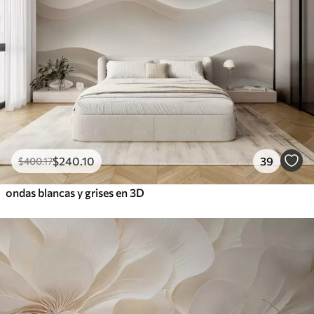
$
240
.10
39
$
400
.17
ondas blancas y grises en 3D