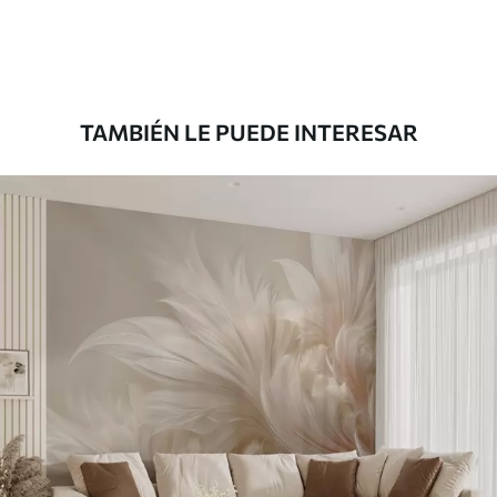
Premium
1100
.00
$
660
.00
/m²
TAMBIÉN LE PUEDE INTERESAR
Vinilo Premium
1266
.67
$
760
.00
/m²
Peel and Stick
1533
.33
$
920
.00
/m²