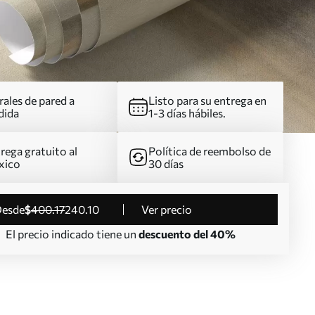
ales de pared a
Listo para su entrega en
dida
1-3 días hábiles.
rega gratuito al
Política de reembolso de
xico
30 días
desde
$
400
.17
240
.10
Ver precio
El precio indicado tiene un
descuento del 40%