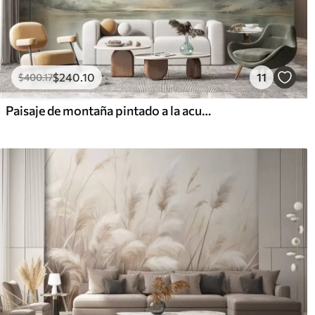
$
240
.10
11
$
400
.17
Paisaje de montaña pintado a la acuarela