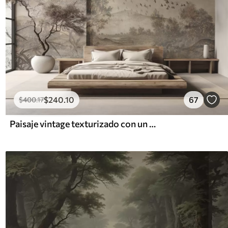
$
240
.10
67
$
400
.17
Paisaje vintage texturizado con un árbol cerca de un río y un cielo nublado, arte de la naturaleza en tonos sepia