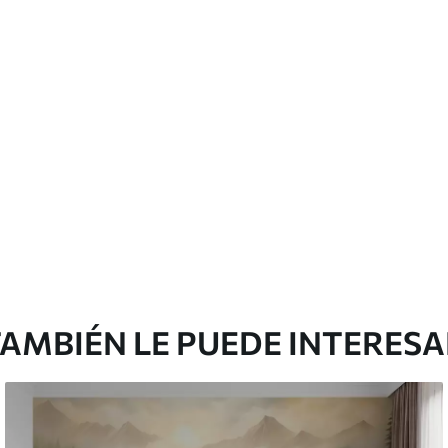
cación sin juntas.
licación con solapamiento.
emium
0
.00
$
660
.00
/m²
l and Stick
3
.33
$
920
.00
/m²
AMBIÉN LE PUEDE INTERES