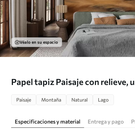
Véalo en su espacio
Papel tapiz Paisaje con relieve, 
de colinas y montañas bajo un c
Paisaje
Montaña
Natural
Lago
hierba seca Nr. w09756
Especificaciones y material
Entrega y pago
P