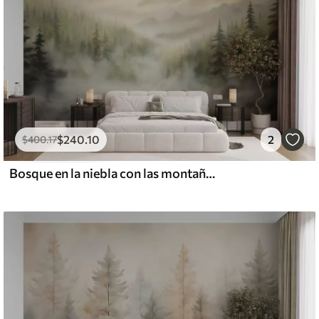
$
240
.10
2
$
400
.17
Bosque en la niebla con las montañas como telón de fondo