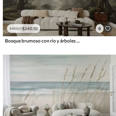
$
240
.10
6
$
400
.17
Bosque brumoso con río y árboles antiguos de gran altura