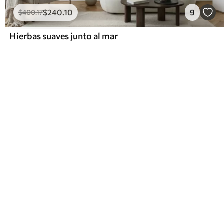
$
240
.10
9
$
400
.17
Hierbas suaves junto al mar