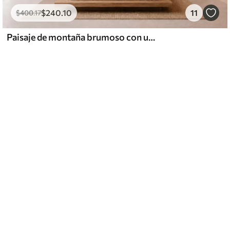
$
240
.10
11
$
400
.17
Paisaje de montaña brumoso con un río y pájaros