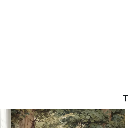
Método de aplicación
Hasta 360 cm de altura: apli
Más de 360 cm de altura: ap
Materiales disponibles
Estándar
Pr
816
.67
110
$
490
.00
/m²
Vinilo Premium
Pee
1266
.67
153
$
760
.00
/m²
T