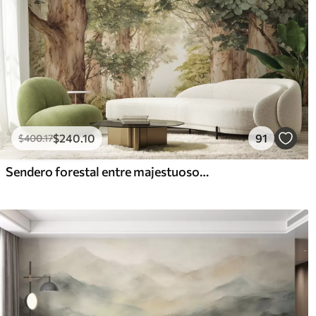
$
240
.10
91
$
400
.17
Sendero forestal entre majestuosos árboles en estilo acuarela