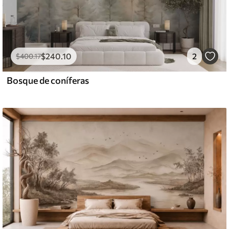
$
240
.10
2
$
400
.17
Bosque de coníferas