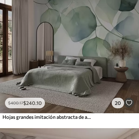
$
240
.10
20
$
400
.17
Hojas grandes imitación abstracta de acuarela