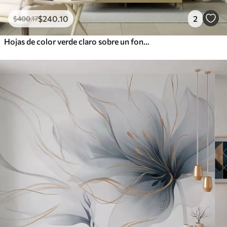
$
240
.10
2
$
400
.17
Hojas de color verde claro sobre un fondo pálido y suave, con textura de estilo boho