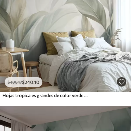
$
240
.10
$
400
.17
Hojas tropicales grandes de color verde pálido con tonos suaves y pasteles, obra de arte con textura