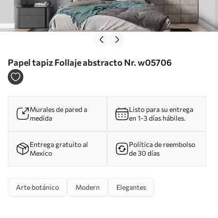
Papel tapiz Follaje abstracto Nr. w05706
Murales de pared a
Listo para su entrega
medida
en 1-3 días hábiles.
Entrega gratuito al
Política de reembolso
Mexico
de 30 días
Arte botánico
Modern
Elegantes