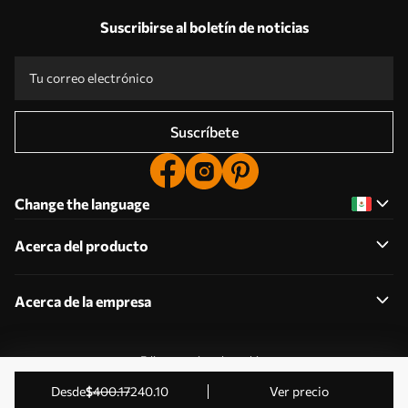
Suscribirse al boletín de noticias
Suscríbete
Change the language
Acerca del producto
Acerca de la empresa
Editar permisos de cookies
2011-2026 Uwalls . Todos los derechos reservados.
desde
$
400
.17
240
.10
Ver precio
Gestionado por KLW Sp. z o.o. CIF: PL9223057591.