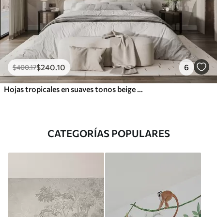
$
240
.10
6
$
400
.17
Hojas tropicales en suaves tonos beige y verde, con efecto acuarela y suaves transiciones de color
CATEGORÍAS POPULARES