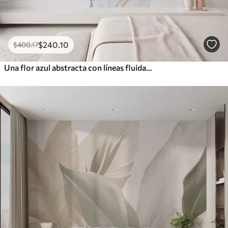
$
240
.10
$
400
.17
Una flor azul abstracta con líneas fluidas al estilo del arte fluido