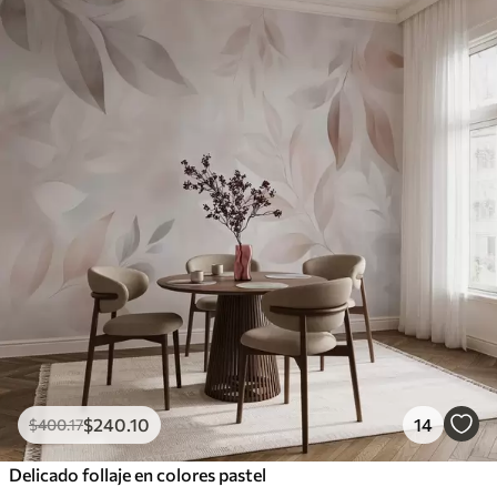
$
240
.10
14
$
400
.17
Delicado follaje en colores pastel