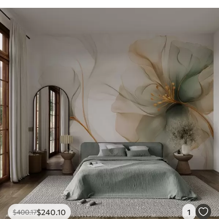
$
240
.10
1
$
400
.17