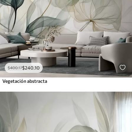
$
240
.10
$
400
.17
Vegetación abstracta