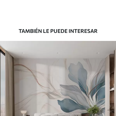
Premium
1100
.00
$
660
.00
/m²
TAMBIÉN LE PUEDE INTERESAR
Vinilo Premium
1266
.67
$
760
.00
/m²
Peel and Stick
1533
.33
$
920
.00
/m²