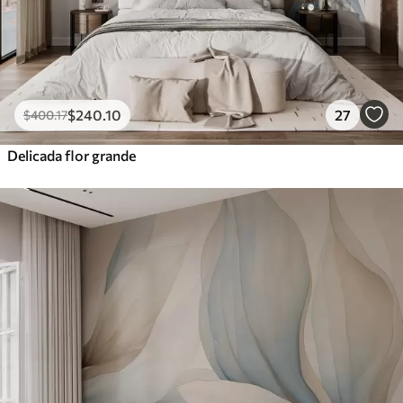
$
240
.10
27
$
400
.17
Delicada flor grande