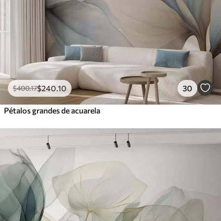
$
240
.10
30
$
400
.17
Pétalos grandes de acuarela