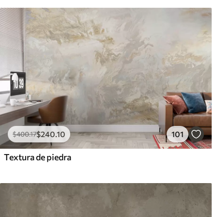
$
240
.10
101
$
400
.17
Textura de piedra