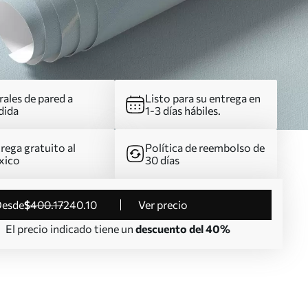
ales de pared a
Listo para su entrega en
dida
1-3 días hábiles.
rega gratuito al
Política de reembolso de
xico
30 días
desde
$
400
.17
240
.10
Ver precio
El precio indicado tiene un
descuento del 40%