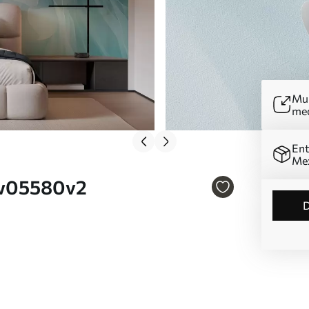
Mur
me
Ent
Me
. w05580v2