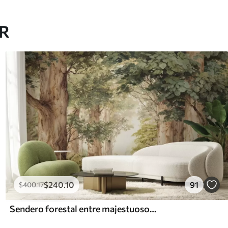
AR
$
240
.10
91
$
400
.17
Sendero forestal entre majestuosos árboles en estilo acuarela