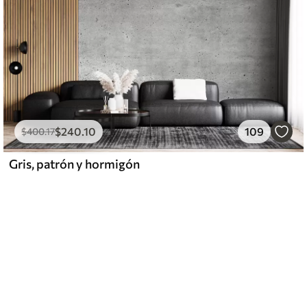
$
240
.10
109
$
400
.17
Gris, patrón y hormigón