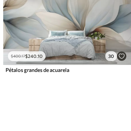
$
240
.10
30
$
400
.17
Pétalos grandes de acuarela