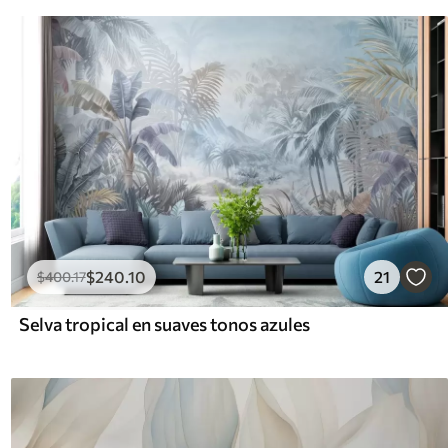
$
240
.10
21
$
400
.17
Selva tropical en suaves tonos azules