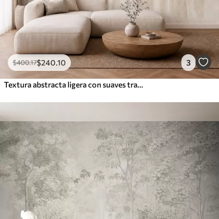
$
240
.10
3
$
400
.17
Textura abstracta ligera con suaves transiciones verticales en tonos cremosos