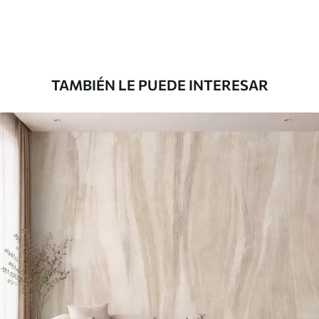
Premium
1100
.00
$
660
.00
/m²
TAMBIÉN LE PUEDE INTERESAR
Vinilo Premium
1266
.67
$
760
.00
/m²
Peel and Stick
1533
.33
$
920
.00
/m²