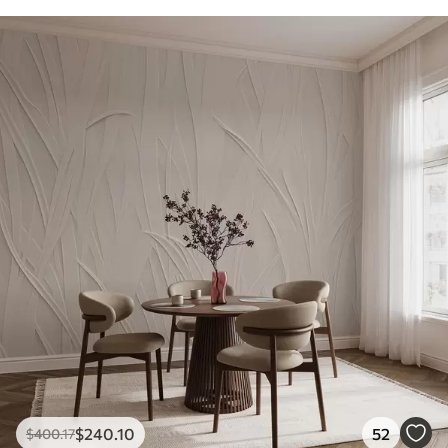
$
240
.10
52
$
400
.17