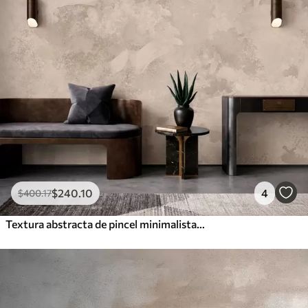
$
240
.10
4
$
400
.17
Textura abstracta de pincel minimalista en tonos beige