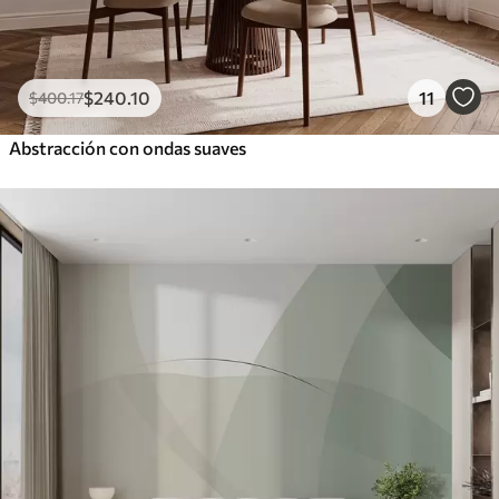
$
240
.10
11
$
400
.17
Abstracción con ondas suaves