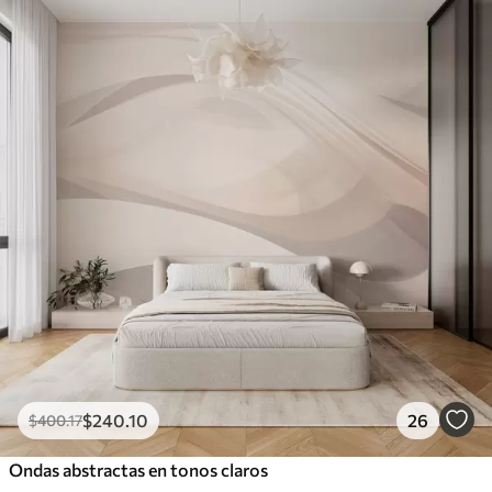
$
240
.10
26
$
400
.17
Ondas abstractas en tonos claros