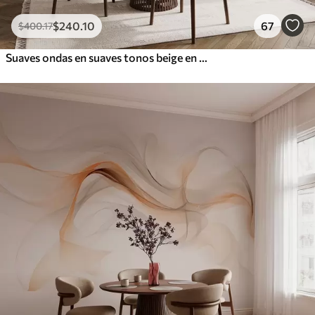
$
240
.10
67
$
400
.17
Suaves ondas en suaves tonos beige en estilo acuarela