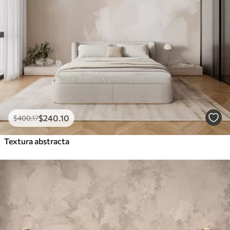
$
240
.10
$
400
.17
Textura abstracta