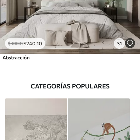
$
240
.10
31
$
400
.17
Abstracción
CATEGORÍAS POPULARES