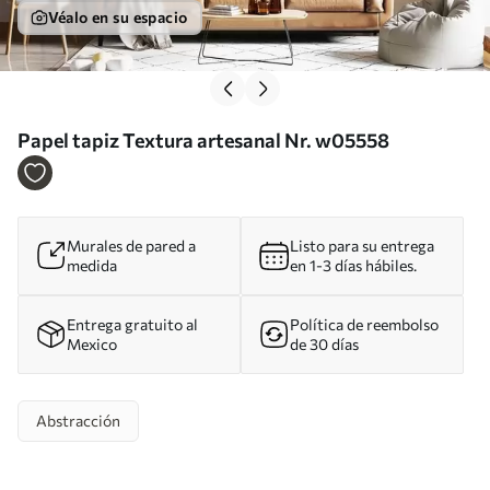
Véalo en su espacio
Papel tapiz Textura artesanal Nr. w05558
Murales de pared a
Listo para su entrega
medida
en 1-3 días hábiles.
Entrega gratuito al
Política de reembolso
Mexico
de 30 días
Abstracción