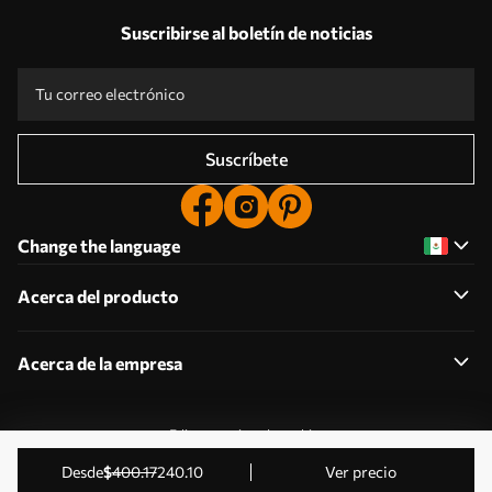
Suscribirse al boletín de noticias
Suscríbete
Change the language
Acerca del producto
Acerca de la empresa
Editar permisos de cookies
2011-2026 Uwalls . Todos los derechos reservados.
desde
$
400
.17
240
.10
Ver precio
Gestionado por KLW Sp. z o.o. CIF: PL9223057591.