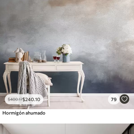
$
240
.10
79
$
400
.17
Hormigón ahumado