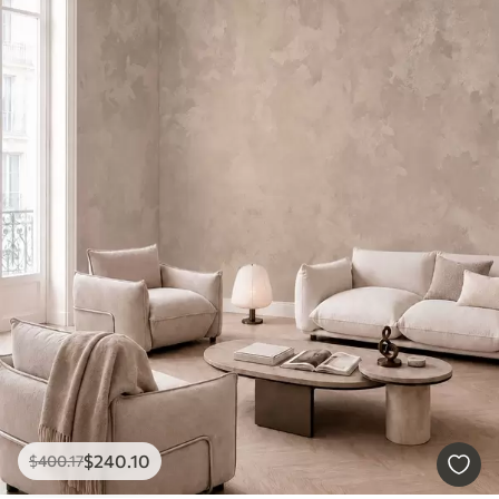
$
240
.10
$
400
.17