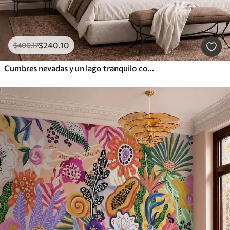
$
240
.10
$
400
.17
Cumbres nevadas y un lago tranquilo con un reflejo como un espejo