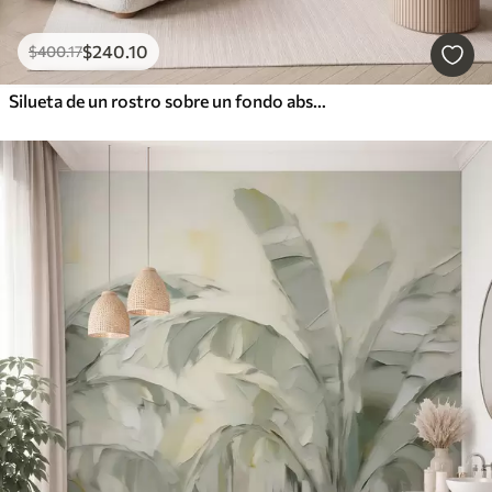
$
240
.10
$
400
.17
Silueta de un rostro sobre un fondo abstracto