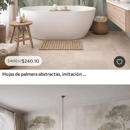
$
240
.10
$
400
.17
Hojas de palmera abstractas, imitación de pintura