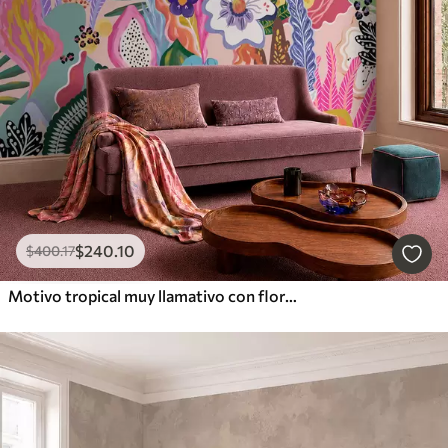
$
240
.10
$
400
.17
Motivo tropical muy llamativo con flores, hojas y frutas de colores vivos