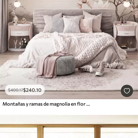
$
240
.10
$
400
.17
Montañas y ramas de magnolia en flor de color rosa, paisaje con textura