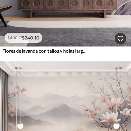
$
240
.10
$
400
.17
Flores de lavanda con tallos y hojas largos, obra de arte con una textura suave en tonos pastel