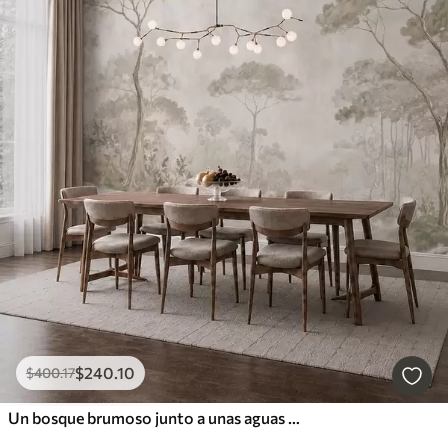
$
240
.10
$
400
.17
Un bosque brumoso junto a unas aguas tranquilas, en suaves tonos pastel naturales