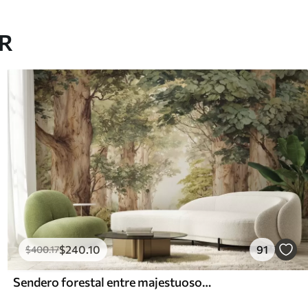
AR
$
240
.10
91
$
400
.17
Sendero forestal entre majestuosos árboles en estilo acuarela