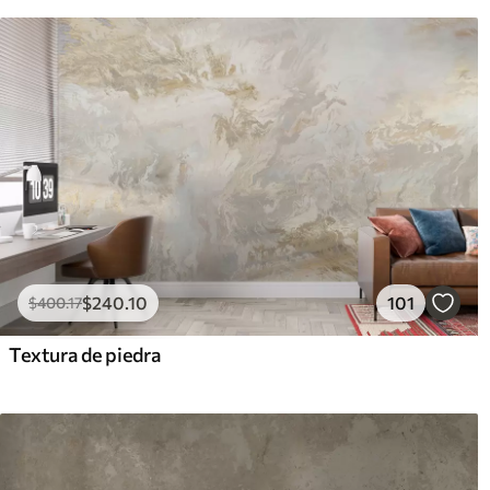
$
240
.10
101
$
400
.17
Textura de piedra