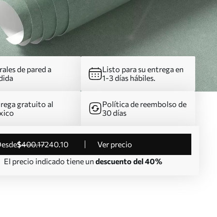
ales de pared a
Listo para su entrega en
dida
1-3 días hábiles.
rega gratuito al
Política de reembolso de
xico
30 días
desde
$
400
.17
240
.10
Ver precio
El precio indicado tiene un
descuento del 40%