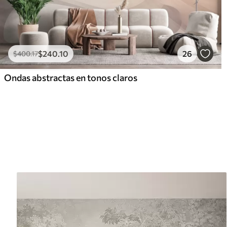
$
240
.10
26
$
400
.17
Ondas abstractas en tonos claros