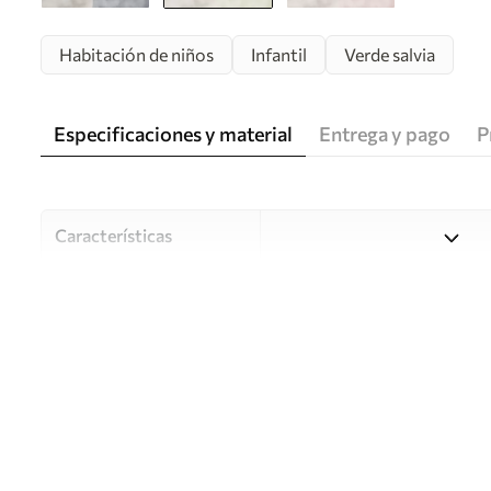
Habitación de niños
Infantil
Verde salvia
Especificaciones y material
Entrega y pago
P
Características
Material
Elija entre tres materiales d
habitaciones y presupuestos
o durante el proceso de per
Autor
Estudio de diseño Uwalls
Número de artículo
w05431v1