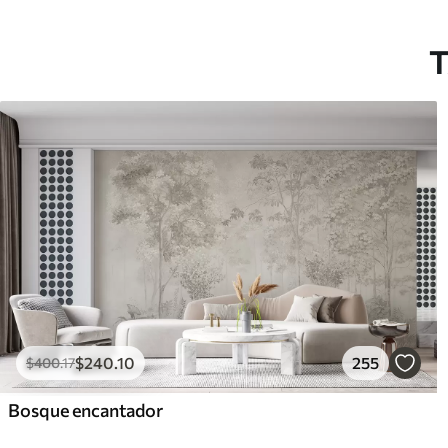
T
$
240
.10
255
$
400
.17
Bosque encantador