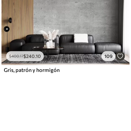
$
240
.10
109
$
400
.17
Gris, patrón y hormigón