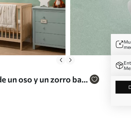
Mur
me
Ent
Me
 de un oso y un zorro bajo