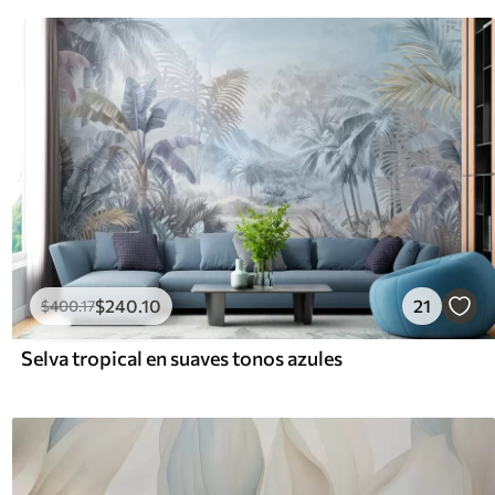
$
240
.10
21
$
400
.17
Selva tropical en suaves tonos azules