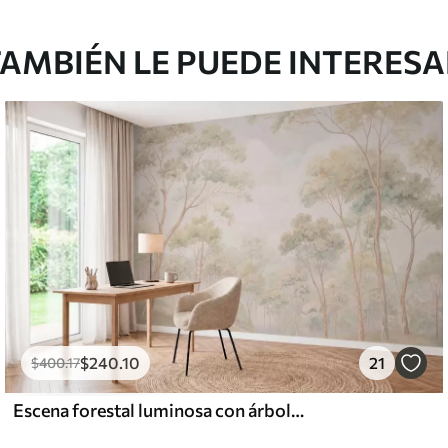
AMBIÉN LE PUEDE INTERES
$
240
.10
21
$
400
.17
Escena forestal luminosa con árboles altos