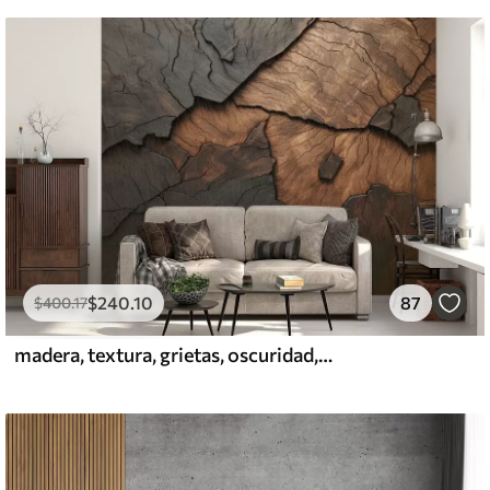
$
240
.10
87
$
400
.17
madera, textura, grietas, oscuridad, corteza, superficie