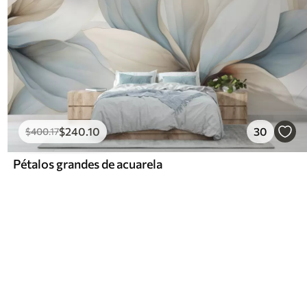
$
240
.10
30
$
400
.17
Pétalos grandes de acuarela