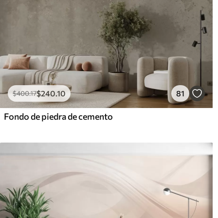
$
240
.10
81
$
400
.17
Fondo de piedra de cemento