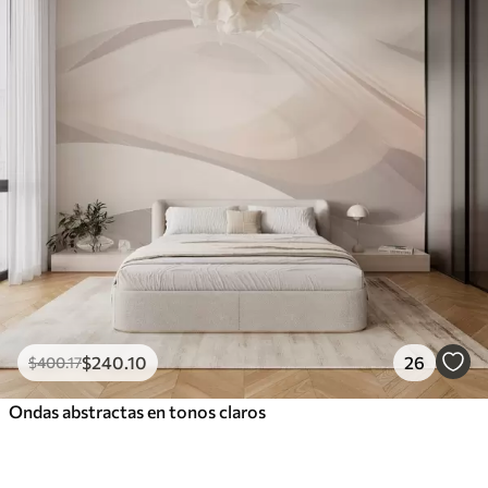
$
240
.10
26
$
400
.17
Ondas abstractas en tonos claros