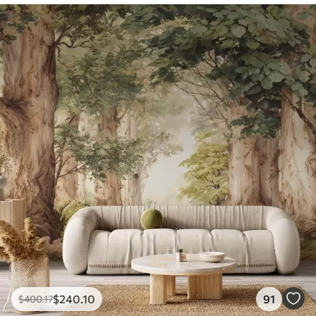
$
240
.10
91
$
400
.17