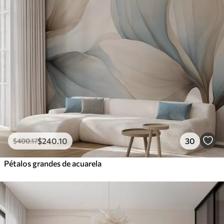
$
240
.10
30
$
400
.17
Pétalos grandes de acuarela