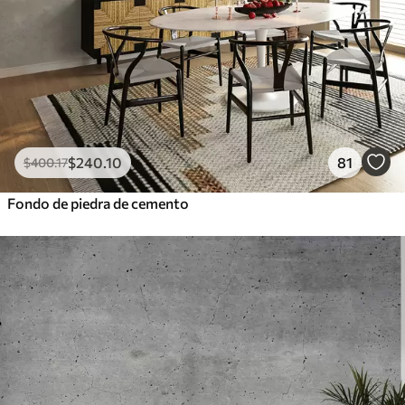
$
240
.10
81
$
400
.17
Fondo de piedra de cemento