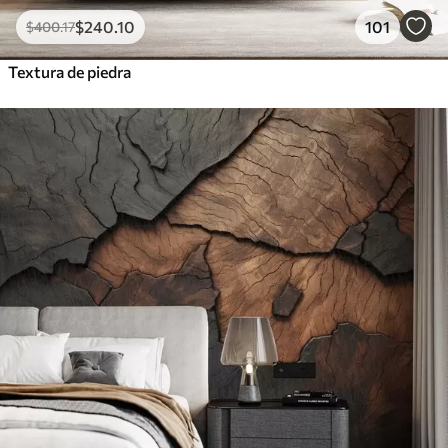
$
240
.10
101
$
400
.17
Textura de piedra