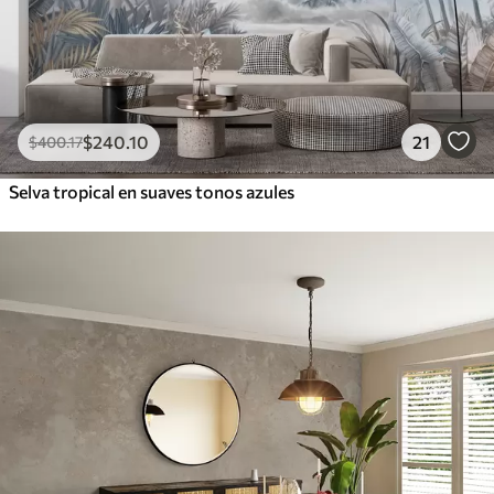
$
240
.10
21
$
400
.17
Selva tropical en suaves tonos azules