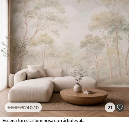
$
240
.10
21
$
400
.17
Escena forestal luminosa con árboles altos