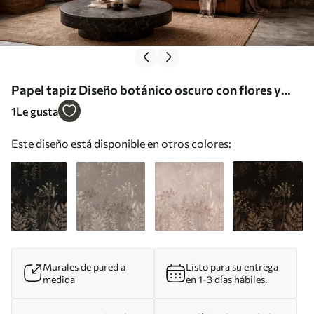
Papel tapiz Diseño botánico oscuro con flores y
hierbas. Nr. w05092v3
1
Le gusta
Este diseño está disponible en otros colores:
Murales de pared a
Listo para su entrega
medida
en 1-3 días hábiles.