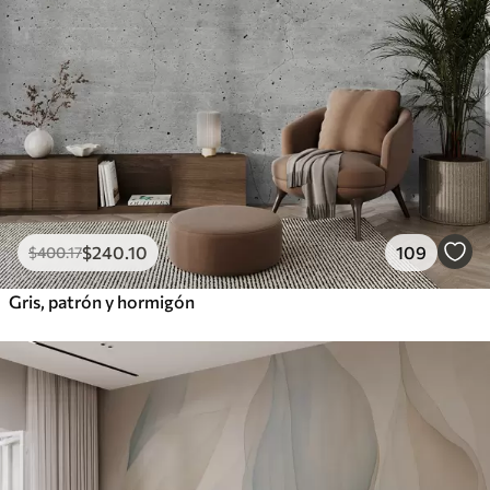
$
240
.10
109
$
400
.17
Gris, patrón y hormigón