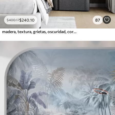
$
240
.10
87
$
400
.17
madera, textura, grietas, oscuridad, corteza, superficie