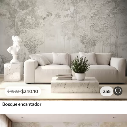
$
240
.10
255
$
400
.17
Bosque encantador