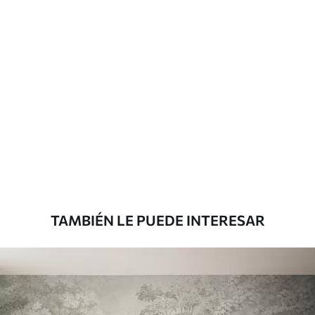
Más de 360 cm de altura: aplicación con
solapamiento.
Materiales disponibles
Estándar
816
.67
$
490
.00
/m²
Premium
1100
.00
$
660
.00
/m²
TAMBIÉN LE PUEDE INTERESAR
Vinilo Premium
1266
.67
$
760
.00
/m²
Peel and Stick
1533
.33
$
920
.00
/m²