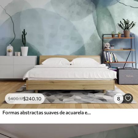
Peel and Stick
1533
.33
$
920
.00
/m²
$
240
.10
8
$
400
.17
Formas abstractas suaves de acuarela en tonos de azul, verde y blanco