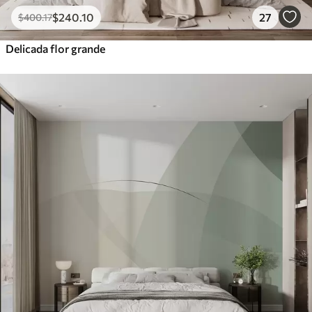
$
240
.10
27
$
400
.17
Delicada flor grande