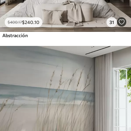
$
240
.10
31
$
400
.17
Abstracción