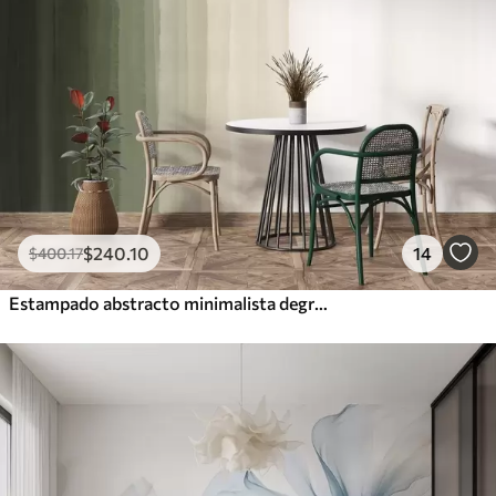
$
240
.10
14
$
400
.17
Estampado abstracto minimalista degradado con rayas verticales de color verde oscuro, beige y blanco