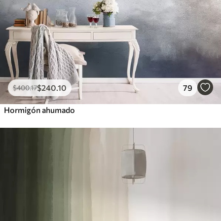
$
240
.10
79
$
400
.17
Hormigón ahumado