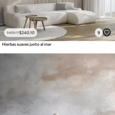
$
240
.10
9
$
400
.17
Hierbas suaves junto al mar