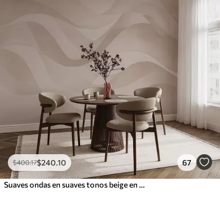
$
240
.10
67
$
400
.17
Suaves ondas en suaves tonos beige en estilo acuarela