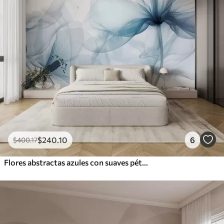
$
240
.10
6
$
400
.17
Flores abstractas azules con suaves pétalos translúcidos y delicados detalles, sobre fondo blanco