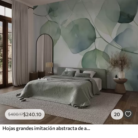
$
240
.10
20
$
400
.17
Hojas grandes imitación abstracta de acuarela