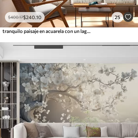
$
240
.10
25
$
400
.17
tranquilo paisaje en acuarela con un lago y un árbol en flor