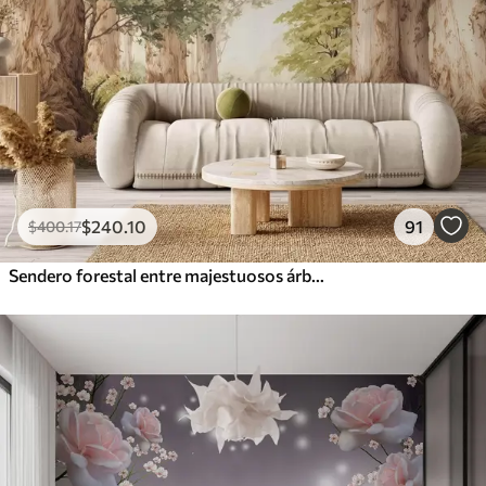
$
240
.10
91
$
400
.17
Sendero forestal entre majestuosos árboles en estilo acuarela