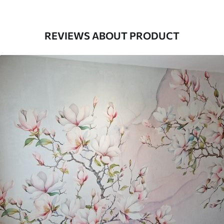
Superficie
Semimate.
Producción
Impreso bajo pedido y entregado en
REVIEWS ABOUT PRODUCT
rollos de hasta 50 cm de ancho.
Adicionalmente
Disponible con recubrimiento de barniz
y/o adhesivo para empapelar.
Limpieza
Se puede limpiar suavemente con una
esponja suave. Los murales de pared con
recubrimiento de barniz pueden
limpiarse con agua.
Método de
Hasta 360 cm de altura: aplicación sin
aplicación
juntas.
Más de 360 cm de altura: aplicación con
solapamiento.
Materiales disponibles