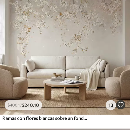
$
240
.10
13
$
400
.17
Ramas con flores blancas sobre un fondo beige suave.