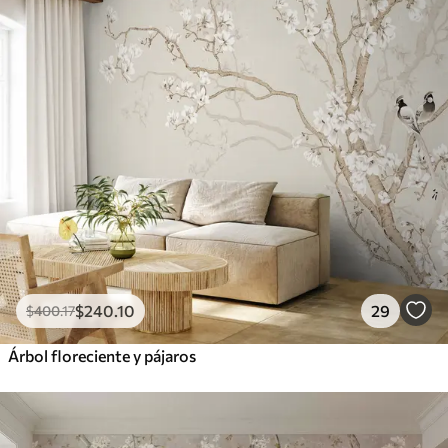
$
240
.10
29
$
400
.17
Árbol floreciente y pájaros