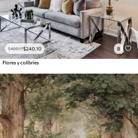
$
240
.10
8
$
400
.17
Flores y colibríes