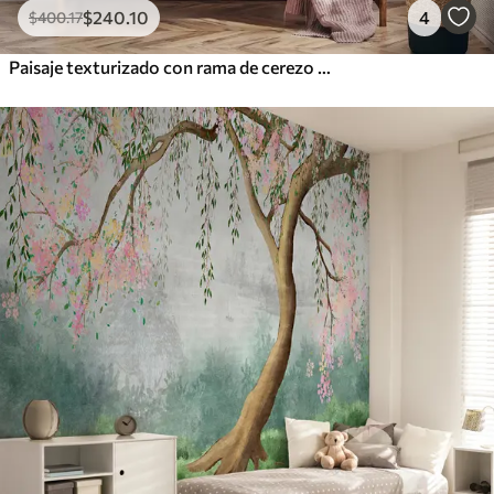
$
240
.10
4
$
400
.17
Paisaje texturizado con rama de cerezo en flor, hojas rosadas y fondo suave y brumoso.