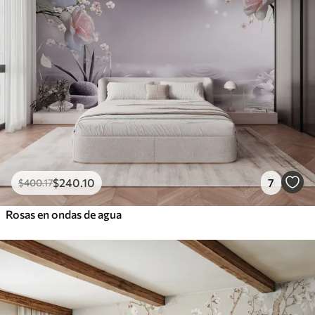
$
240
.10
7
$
400
.17
Rosas en ondas de agua