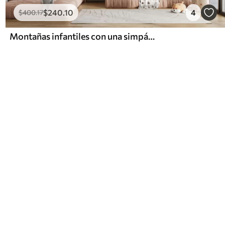
$
240
.10
4
$
400
.17
Montañas infantiles con una simpática luna y plantas en la parte inferior