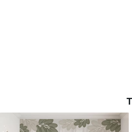
con recubrimiento de barniz
Método de aplicación
Hasta 360 cm de altura: apli
Más de 360 cm de altura: ap
Materiales disponibles
Estándar
Pr
816
.67
110
$
490
.00
/m²
Vinilo Premium
Pee
1266
.67
153
$
760
.00
/m²
T