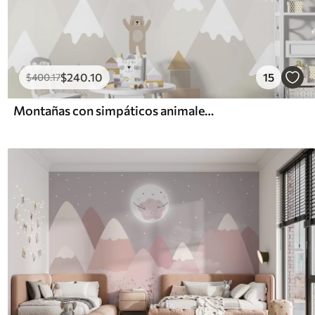
$
240
.10
15
$
400
.17
Montañas con simpáticos animales, nubes y planetas, colores beige