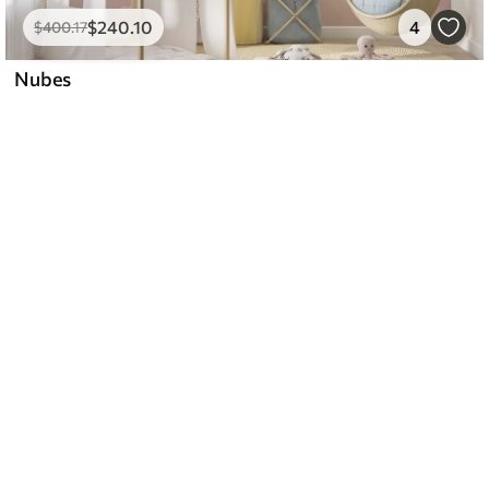
$
240
.10
4
$
400
.17
Nubes