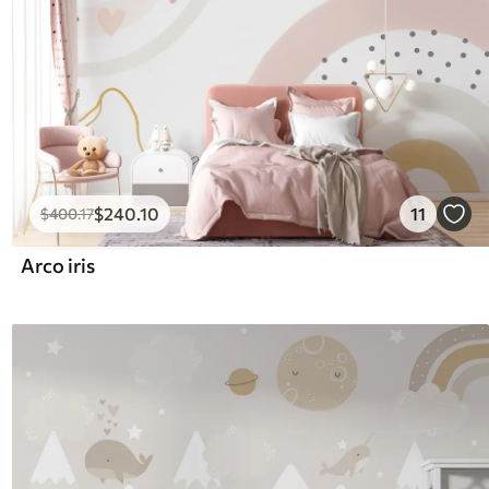
$
240
.10
11
$
400
.17
Arco iris