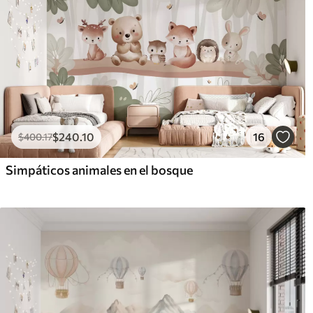
$
240
.10
16
$
400
.17
Simpáticos animales en el bosque