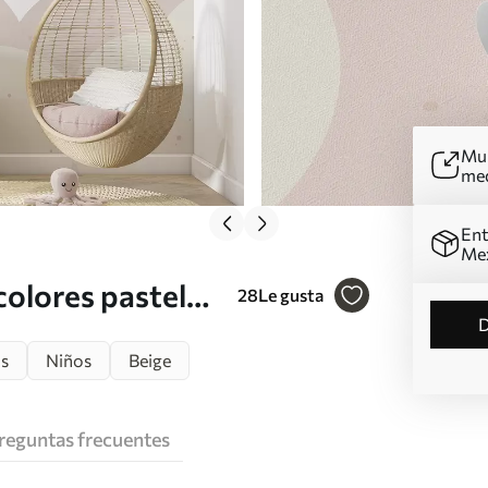
Mur
me
Ent
Me
colores pastel
28
Le gusta
os
Niños
Beige
reguntas frecuentes