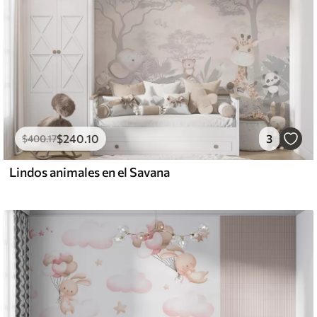
$
240
.10
3
$
400
.17
Lindos animales en el Savana