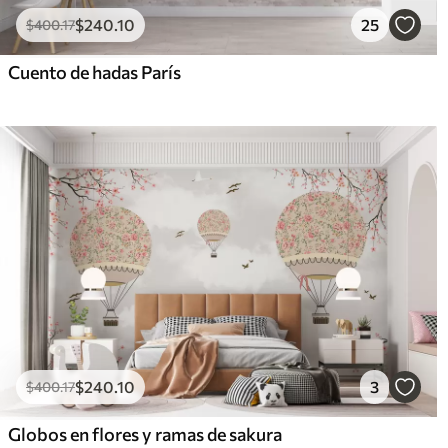
$
240
.10
25
$
400
.17
Cuento de hadas París
$
240
.10
3
$
400
.17
Globos en flores y ramas de sakura