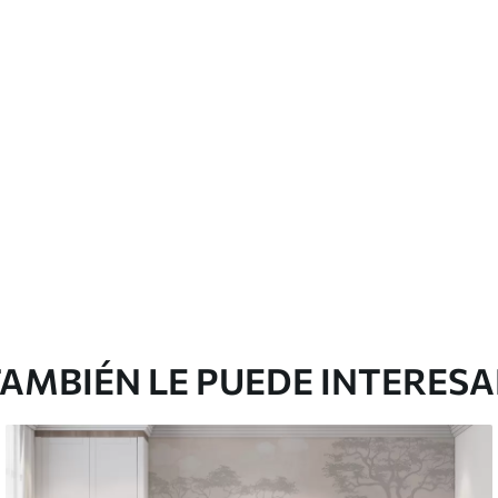
 pueden limpiarse con agua.
cación sin juntas.
licación con solapamiento.
emium
0
.00
$
660
.00
/m²
l and Stick
3
.33
$
920
.00
/m²
AMBIÉN LE PUEDE INTERES