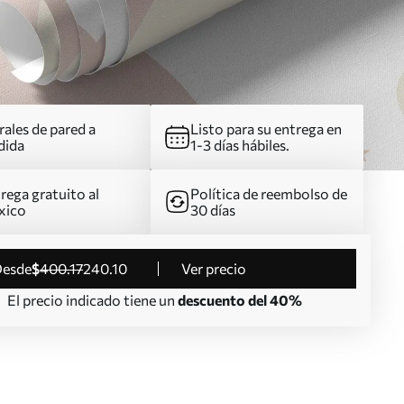
ales de pared a
Listo para su entrega en
dida
1-3 días hábiles.
rega gratuito al
Política de reembolso de
xico
30 días
desde
$
400
.17
240
.10
Ver precio
El precio indicado tiene un
descuento del 40%