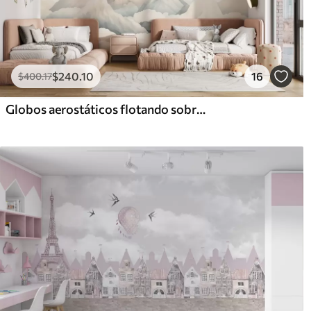
$
240
.10
16
$
400
.17
Globos aerostáticos flotando sobre las montañas en tonos pastel neutros y suaves