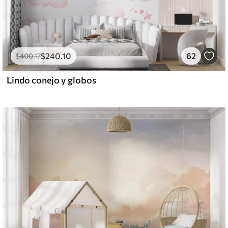
$
240
.10
62
$
400
.17
Lindo conejo y globos