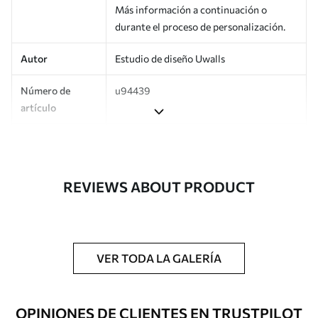
Más información a continuación o
durante el proceso de personalización.
Autor
Estudio de diseño Uwalls
Número de
u94439
artículo
Producción
Impreso bajo pedido y entregado en
rollos de hasta 50 cm de ancho.
REVIEWS ABOUT PRODUCT
Adicionalmente
Disponible con recubrimiento de barniz
y/o adhesivo para empapelar.
Limpieza
Se puede limpiar suavemente con una
esponja suave. Los murales de pared con
VER TODA LA GALERÍA
recubrimiento de barniz pueden
limpiarse con agua.
OPINIONES DE CLIENTES EN TRUSTPILOT