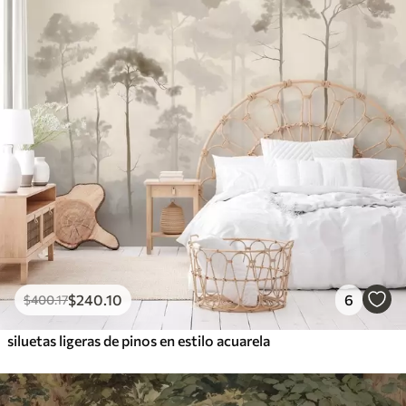
$
240
.10
6
$
400
.17
siluetas ligeras de pinos en estilo acuarela