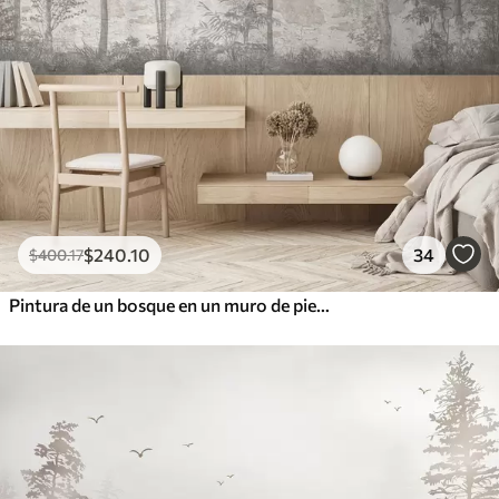
$
240
.10
34
$
400
.17
Pintura de un bosque en un muro de piedra