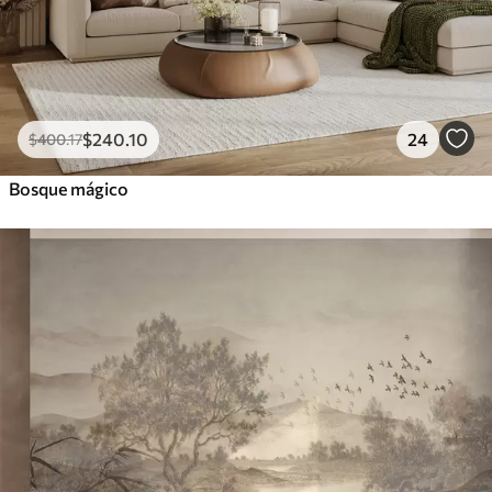
$
240
.10
24
$
400
.17
Bosque mágico