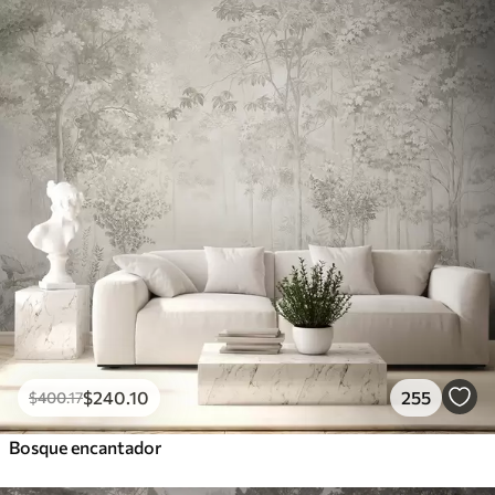
Peel and Stick
1533
.33
$
920
.00
/m²
$
240
.10
255
$
400
.17
Bosque encantador