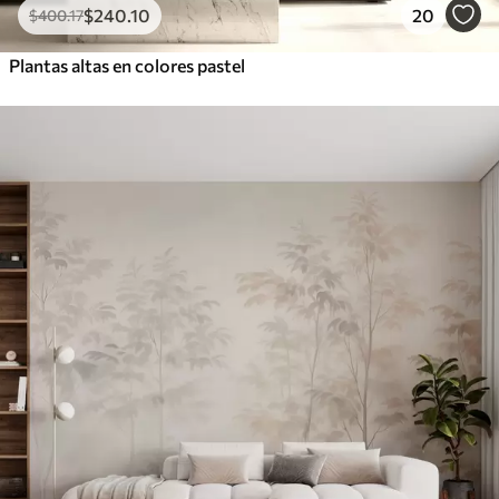
$
240
.10
20
$
400
.17
Plantas altas en colores pastel