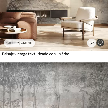
$
240
.10
67
$
400
.17
Paisaje vintage texturizado con un árbol cerca de un río y un cielo nublado, arte de la naturaleza en tonos sepia