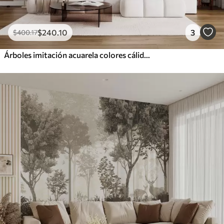
$
240
.10
3
$
400
.17
Árboles imitación acuarela colores cálidos