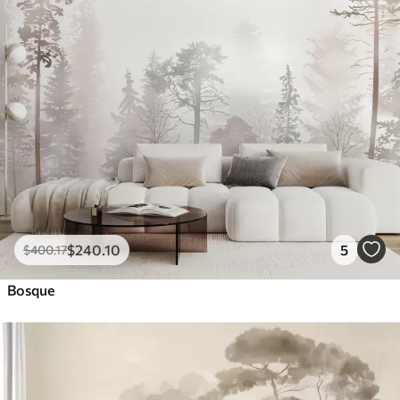
$
240
.10
5
$
400
.17
Bosque