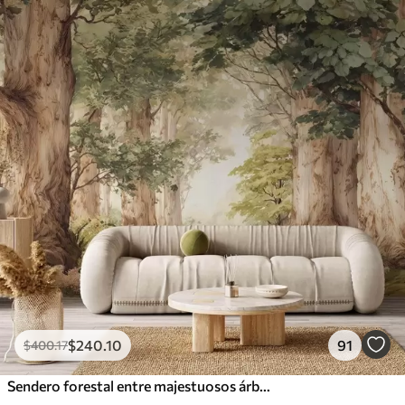
$
240
.10
91
$
400
.17
Sendero forestal entre majestuosos árboles en estilo acuarela