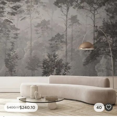
$
240
.10
40
$
400
.17