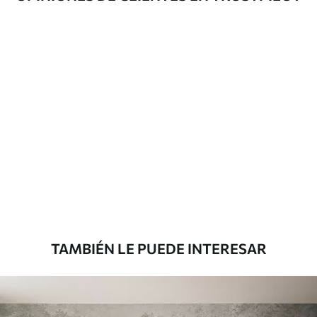
Método de
Hasta 360 cm de altura: aplicación sin
aplicación
juntas.
Más de 360 cm de altura: aplicación con
solapamiento.
Materiales disponibles
Estándar
816
.67
$
490
.00
/m²
Premium
1100
.00
$
660
.00
/m²
TAMBIÉN LE PUEDE INTERESAR
Vinilo Premium
1266
.67
$
760
.00
/m²