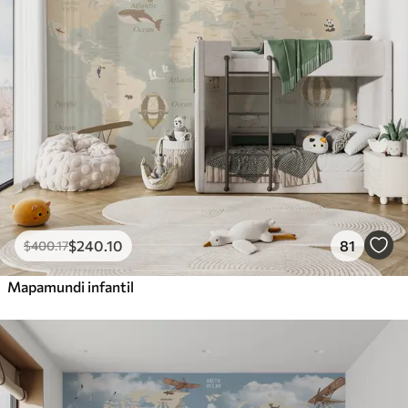
$
240
.10
81
$
400
.17
Mapamundi infantil