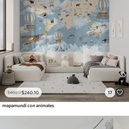
$
240
.10
17
$
400
.17
mapamundi con animales