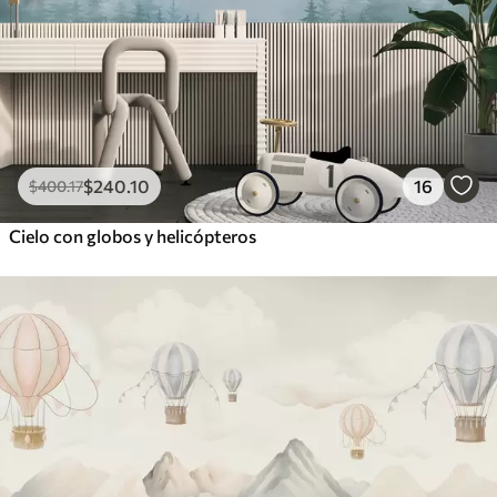
$
240
.10
16
$
400
.17
Cielo con globos y helicópteros