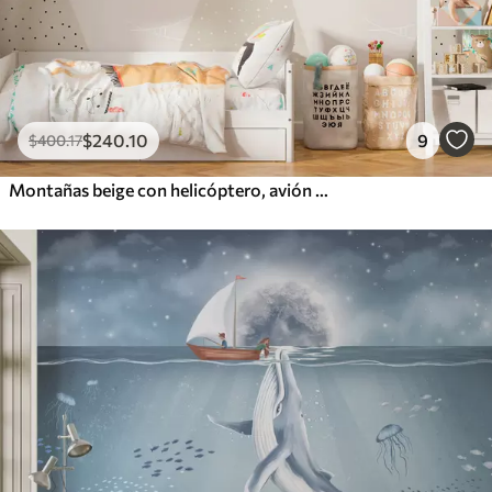
$
240
.10
9
$
400
.17
Montañas beige con helicóptero, avión y animales