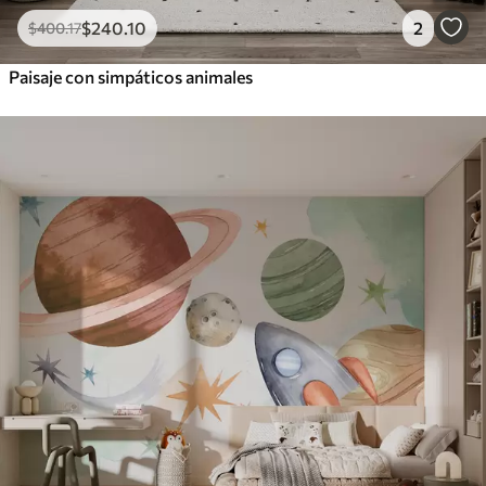
$
240
.10
2
$
400
.17
Paisaje con simpáticos animales