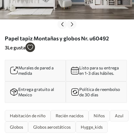
Papel tapiz Montañas y globos Nr. u60492
3
Le gusta
Murales de pared a
Listo para su entrega
medida
en 1-3 días hábiles.
Entrega gratuito al
Política de reembolso
Mexico
de 30 días
Habitación de niño
Recién nacidos
Niños
Azul
Globos
Globos aerostáticos
Hygge_kids