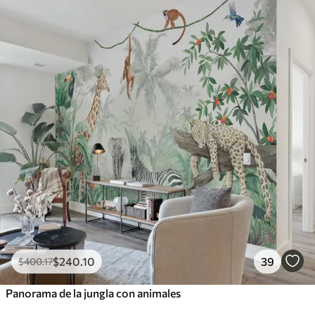
$
240
.10
39
$
400
.17
Panorama de la jungla con animales