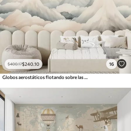
$
240
.10
16
$
400
.17
Globos aerostáticos flotando sobre las montañas en tonos pastel neutros y suaves