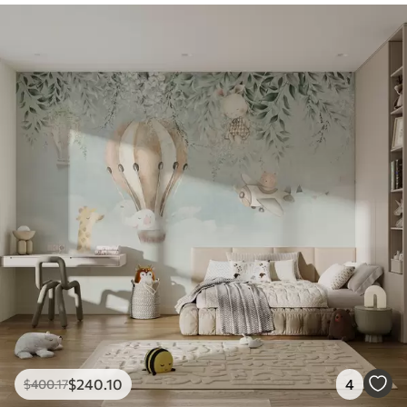
$
240
.10
4
$
400
.17