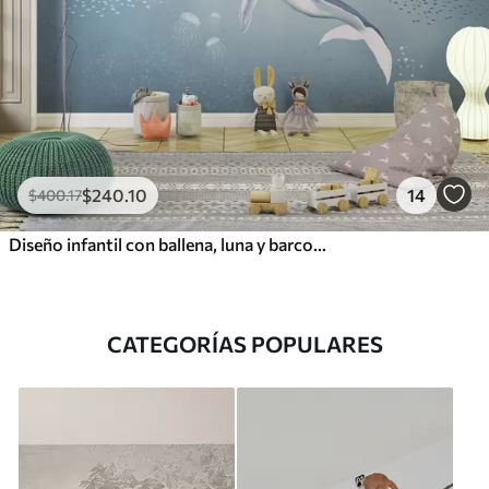
$
240
.10
14
$
400
.17
Diseño infantil con ballena, luna y barco con niños
CATEGORÍAS POPULARES