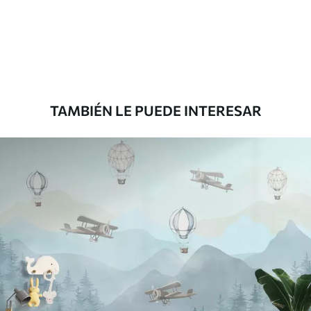
Estándar
816
.67
$
490
.00
/m²
Premium
1100
.00
$
660
.00
/m²
TAMBIÉN LE PUEDE INTERESAR
Vinilo Premium
1266
.67
$
760
.00
/m²
Peel and Stick
1533
.33
$
920
.00
/m²