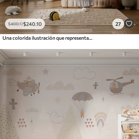
$
240
.10
27
$
400
.17
Una colorida ilustración que representa varios planetas y acuarela espacial