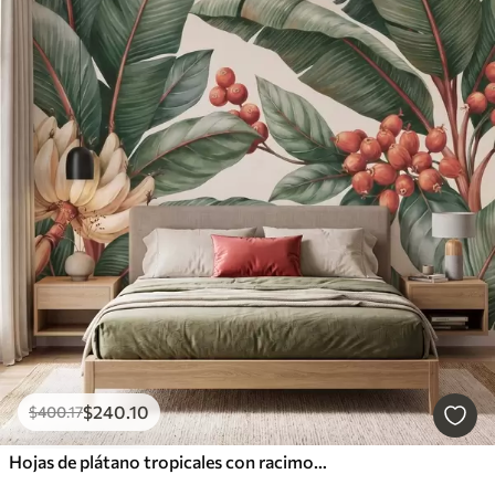
$
240
.10
$
400
.17
Hojas de plátano tropicales con racimos de bayas de café rojas, estilo acuarela