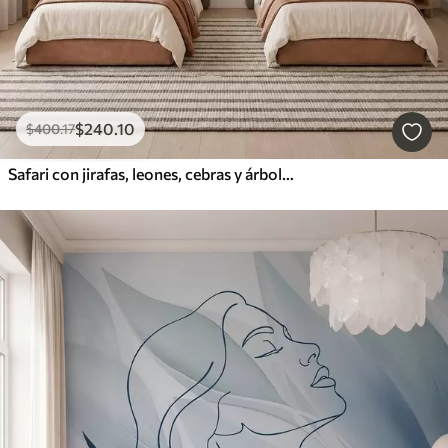
$
240
.10
$
400
.17
Safari con jirafas, leones, cebras y árboles tropicales