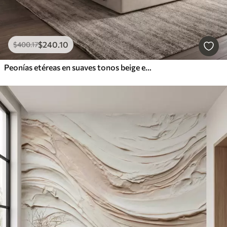
$
240
.10
$
400
.17
Peonías etéreas en suaves tonos beige empolvado