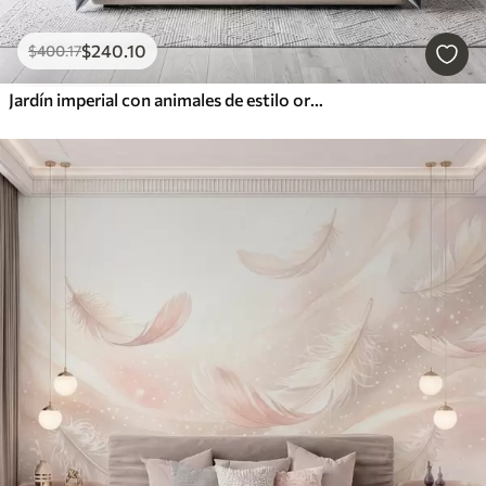
$
240
.10
$
400
.17
Jardín imperial con animales de estilo oriental: mono, leopardo, tigre, pavo real y garza