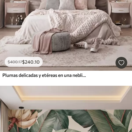
$
240
.10
$
400
.17
Plumas delicadas y etéreas en una neblina de color rosa melocotón con destellos