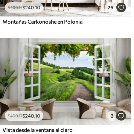
$
240
.10
26
$
400
.17
Montañas Carkonoshe en Polonia
$
240
.10
2
$
400
.17
Vista desde la ventana al claro