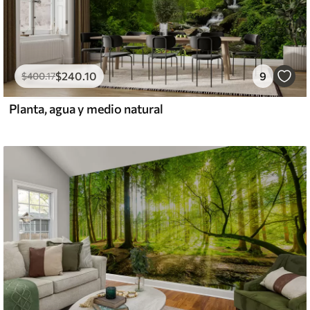
$
240
.10
9
$
400
.17
Planta, agua y medio natural