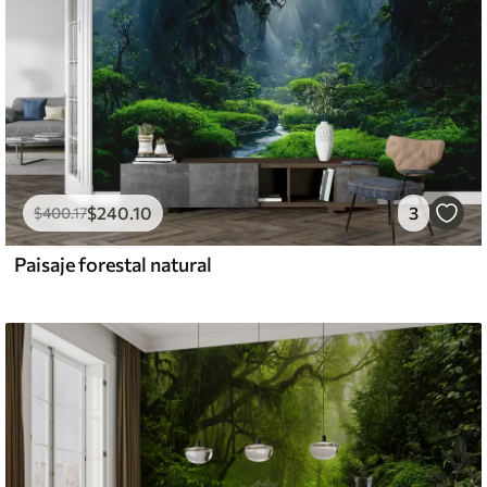
$
240
.10
3
$
400
.17
Paisaje forestal natural