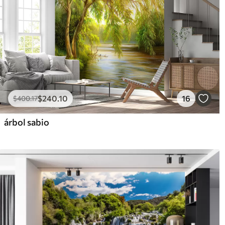
$
240
.10
16
$
400
.17
árbol sabio