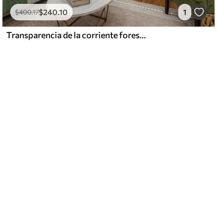
$
240
.10
1
$
400
.17
Transparencia de la corriente forestal