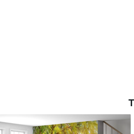
Método de aplicación
Hasta 360 cm de altura: apli
Más de 360 cm de altura: ap
Materiales disponibles
Estándar
Pr
816
.67
110
$
490
.00
/m²
Vinilo Premium
Pee
1266
.67
153
$
760
.00
/m²
T