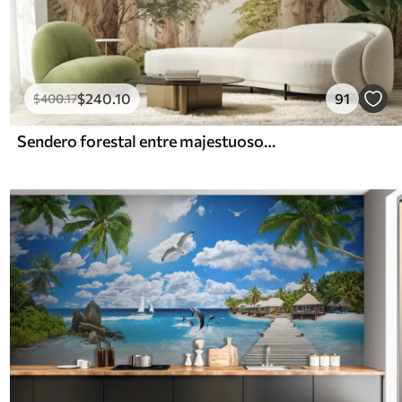
$
240
.10
91
$
400
.17
Sendero forestal entre majestuosos árboles en estilo acuarela