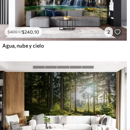
$
240
.10
2
$
400
.17
Agua, nube y cielo