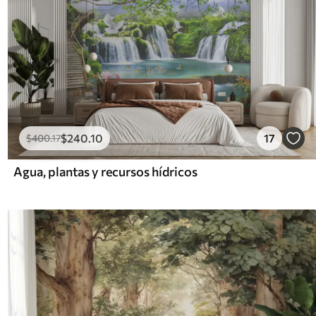
$
240
.10
17
$
400
.17
Agua, plantas y recursos hídricos