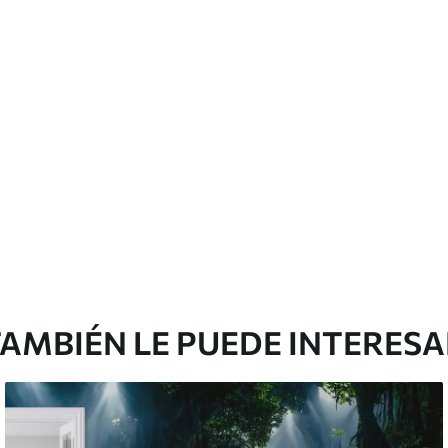
cación sin juntas.
licación con solapamiento.
emium
0
.00
$
660
.00
/m²
l and Stick
3
.33
$
920
.00
/m²
AMBIÉN LE PUEDE INTERES