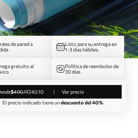
ales de pared a
Listo para su entrega en
dida
1-3 días hábiles.
rega gratuito al
Política de reembolso de
xico
30 días
desde
$
400
.17
240
.10
Ver precio
El precio indicado tiene un
descuento del 40%