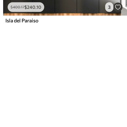
$
240
.10
3
$
400
.17
Isla del Paraiso