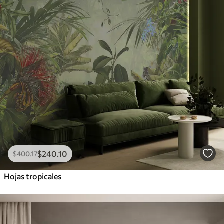
$
240
.10
$
400
.17
Hojas tropicales