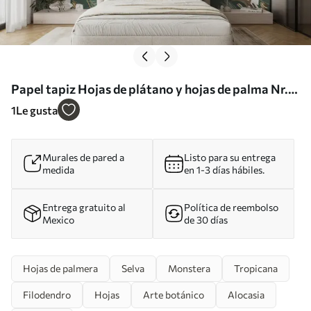
Papel tapiz Hojas de plátano y hojas de palma Nr.
u53279
1
Le gusta
Murales de pared a
Listo para su entrega
medida
en 1-3 días hábiles.
Entrega gratuito al
Política de reembolso
Mexico
de 30 días
Hojas de palmera
Selva
Monstera
Tropicana
Filodendro
Hojas
Arte botánico
Alocasia