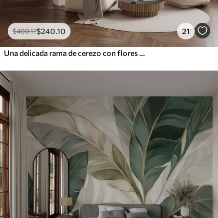
$
240
.10
21
$
400
.17
Una delicada rama de cerezo con flores de color rosa suave sobre un fondo claro