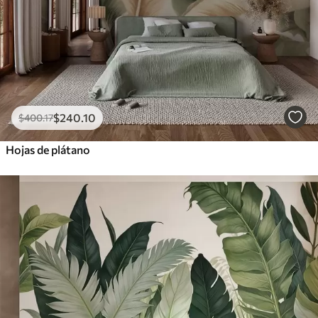
$
240
.10
$
400
.17
Hojas de plátano