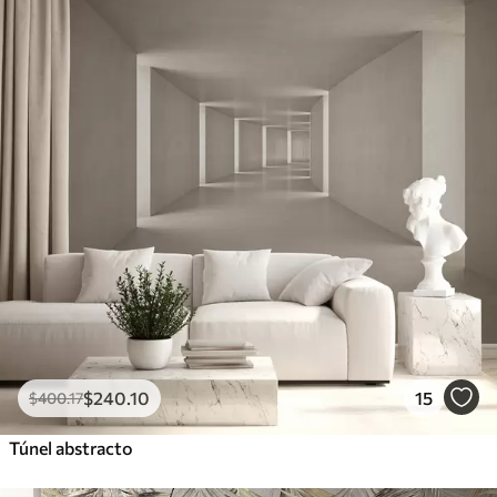
$
240
.10
15
$
400
.17
Túnel abstracto