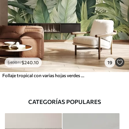
$
240
.10
19
$
400
.17
Follaje tropical con varias hojas verdes grandes, incluidas hojas de plátano, hojas de palmera y otras especies de plantas exóticas
CATEGORÍAS POPULARES