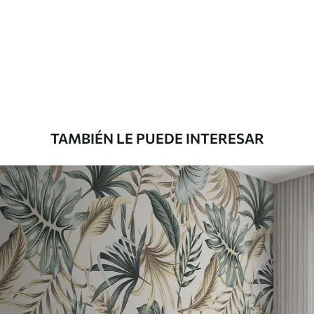
Estándar
816
.67
$
490
.00
/m²
Premium
1100
.00
$
660
.00
/m²
TAMBIÉN LE PUEDE INTERESAR
Vinilo Premium
1266
.67
$
760
.00
/m²
Peel and Stick
1533
.33
$
920
.00
/m²