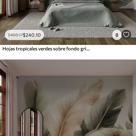
$
240
.10
8
$
400
.17
Hojas tropicales verdes sobre fondo gris y blanco