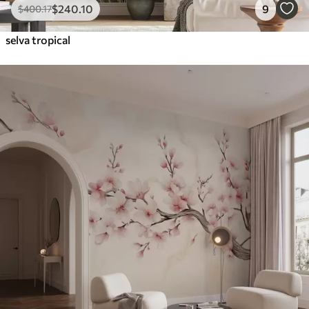
$
240
.10
9
$
400
.17
selva tropical