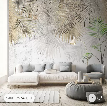
$
240
.10
2
$
400
.17