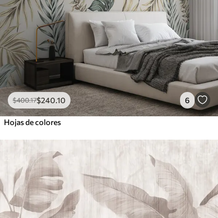
$
240
.10
6
$
400
.17
Hojas de colores