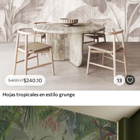
$
240
.10
13
$
400
.17
Hojas tropicales en estilo grunge