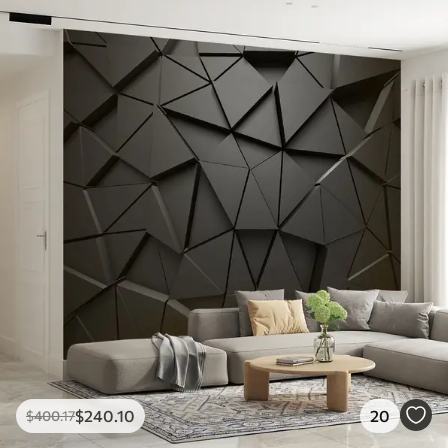
$
240
.10
20
$
400
.17