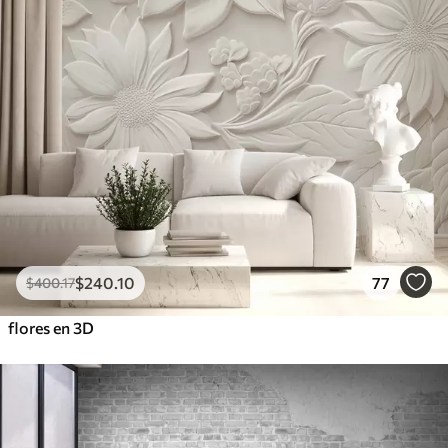
$
240
.10
77
$
400
.17
flores en 3D