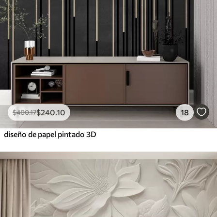
$
240
.10
18
$
400
.17
diseño de papel pintado 3D