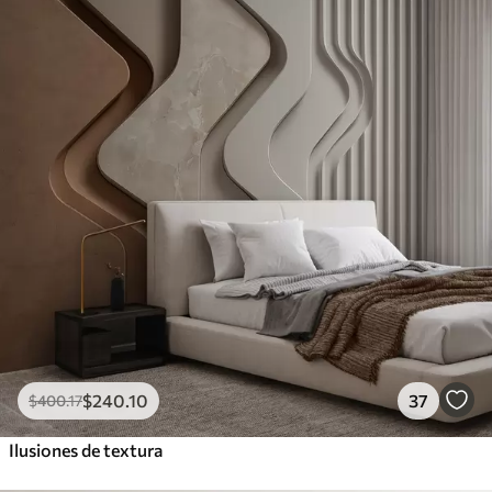
$
240
.10
37
$
400
.17
Ilusiones de textura