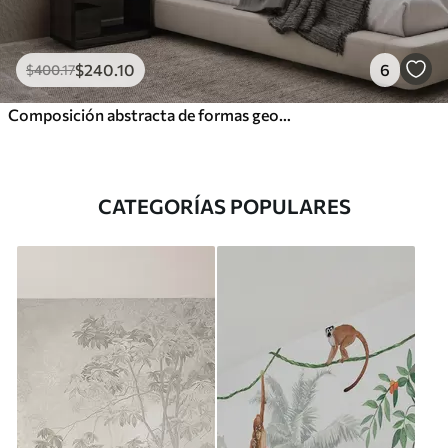
$
240
.10
6
$
400
.17
Composición abstracta de formas geométricas de color beige
CATEGORÍAS POPULARES