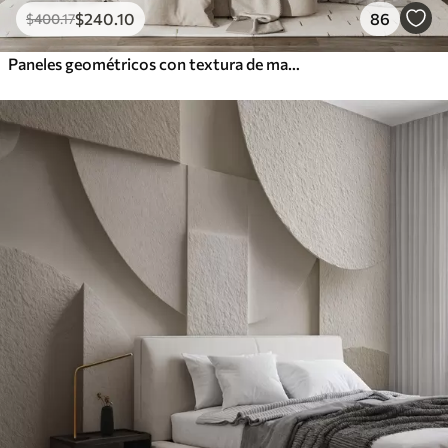
$
240
.10
86
$
400
.17
Paneles geométricos con textura de madera