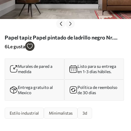
Papel tapiz Papel pintado de ladrillo negro Nr.
u53027
6
Le gusta
Murales de pared a
Listo para su entrega
medida
en 1-3 días hábiles.
Entrega gratuito al
Política de reembolso
Mexico
de 30 días
Estilo industrial
Minimalistas
3d