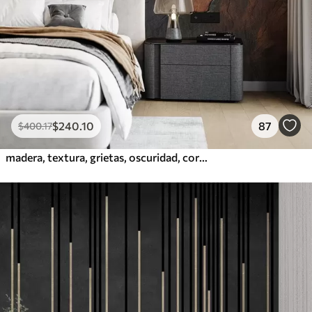
$
240
.10
87
$
400
.17
madera, textura, grietas, oscuridad, corteza, superficie