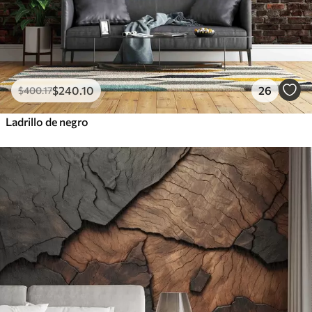
$
240
.10
26
$
400
.17
Ladrillo de negro