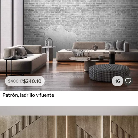
$
240
.10
16
$
400
.17
Patrón, ladrillo y fuente