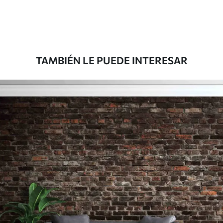
Premium
1100
.00
$
660
.00
/m²
TAMBIÉN LE PUEDE INTERESAR
Vinilo Premium
1266
.67
$
760
.00
/m²
Peel and Stick
1533
.33
$
920
.00
/m²