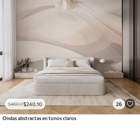
$
240
.10
26
$
400
.17
Ondas abstractas en tonos claros