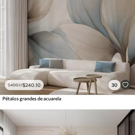
$
240
.10
30
$
400
.17
Pétalos grandes de acuarela