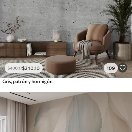
$
240
.10
109
$
400
.17
Gris, patrón y hormigón