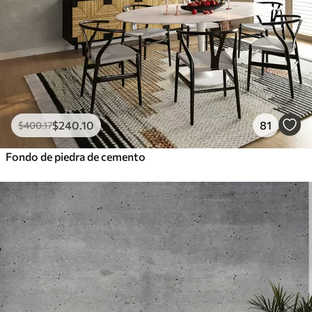
$
240
.10
81
$
400
.17
Fondo de piedra de cemento