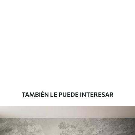
Más de 360 cm de altura: aplicación con
solapamiento.
Materiales disponibles
Estándar
816
.67
$
490
.00
/m²
Premium
1100
.00
$
660
.00
/m²
TAMBIÉN LE PUEDE INTERESAR
Vinilo Premium
1266
.67
$
760
.00
/m²
Peel and Stick
1533
.33
$
920
.00
/m²