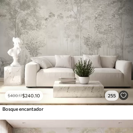
$
240
.10
255
$
400
.17
Bosque encantador