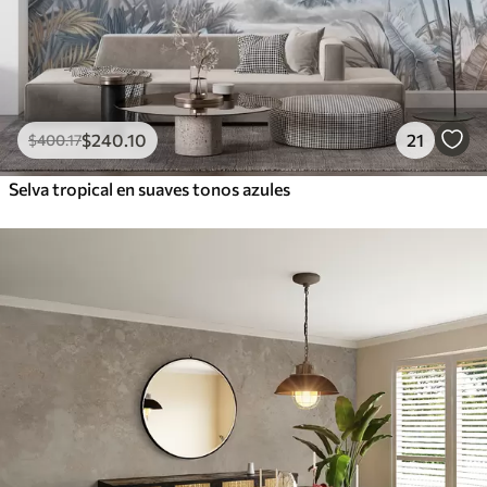
$
240
.10
21
$
400
.17
Selva tropical en suaves tonos azules