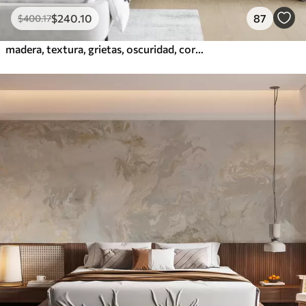
$
240
.10
87
$
400
.17
madera, textura, grietas, oscuridad, corteza, superficie