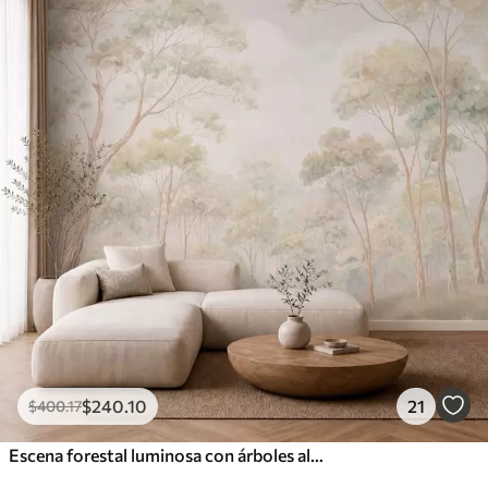
$
240
.10
21
$
400
.17
Escena forestal luminosa con árboles altos