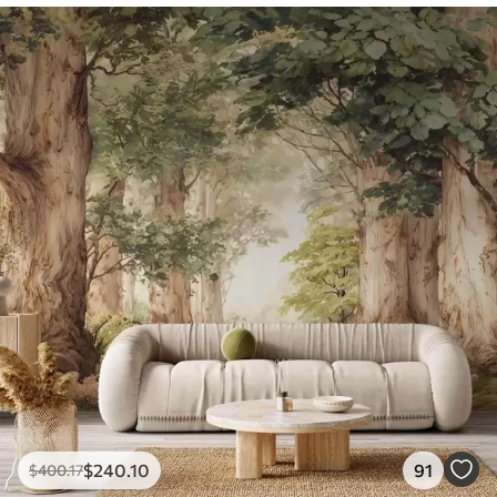
$
240
.10
91
$
400
.17