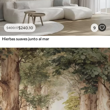
$
240
.10
9
$
400
.17
Hierbas suaves junto al mar