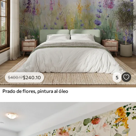
$
240
.10
5
$
400
.17
Prado de flores, pintura al óleo