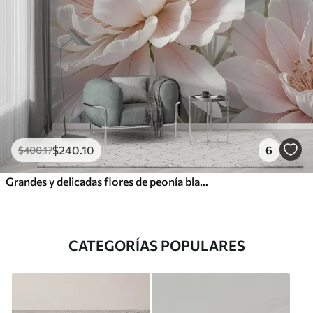
$
240
.10
6
$
400
.17
Grandes y delicadas flores de peonía blancas y rosas con pétalos suaves y esponjosos sobre un fondo gris difuminado
CATEGORÍAS POPULARES