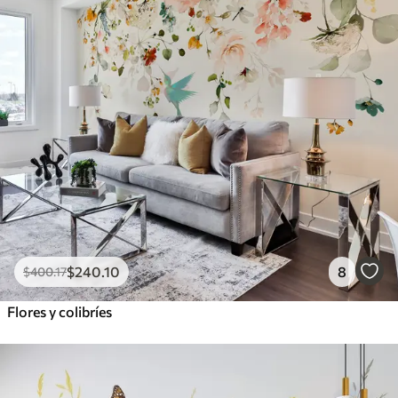
$
240
.10
8
$
400
.17
Flores y colibríes