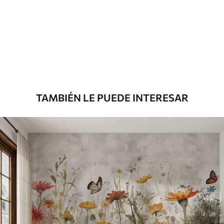
Estándar
816
.67
$
490
.00
/m²
Premium
1100
.00
$
660
.00
/m²
TAMBIÉN LE PUEDE INTERESAR
Vinilo Premium
1266
.67
$
760
.00
/m²
Peel and Stick
1533
.33
$
920
.00
/m²