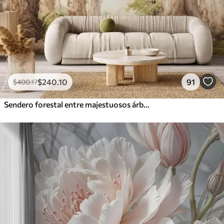
$
240
.10
91
$
400
.17
Sendero forestal entre majestuosos árboles en estilo acuarela