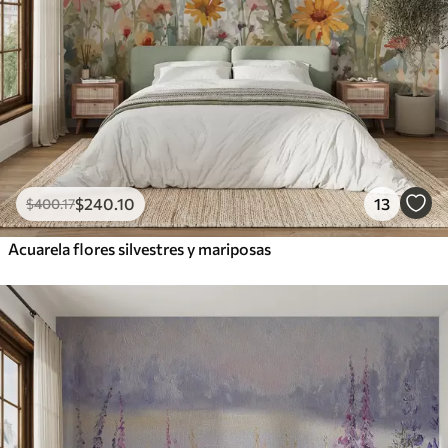
$
240
.10
13
$
400
.17
Acuarela flores silvestres y mariposas