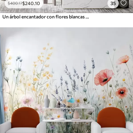
$
240
.10
35
$
400
.17
Un árbol encantador con flores blancas contra el fondo de nubes en un estilo interesante en delicados colores cálidos