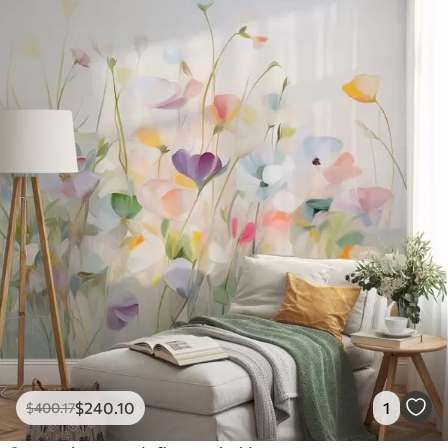
$
240
.10
1
$
400
.17