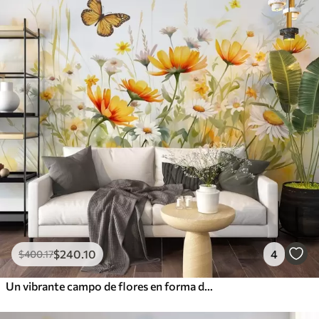
$
240
.10
4
$
400
.17
Un vibrante campo de flores en forma de acuarela con flores naranjas y amarillas y una mariposa sobre las flores