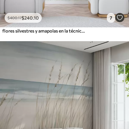
$
240
.10
7
$
400
.17
flores silvestres y amapolas en la técnica de los trazos