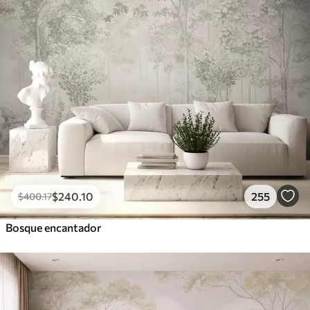
$
240
.10
255
$
400
.17
Bosque encantador