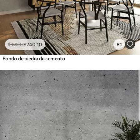
$
240
.10
81
$
400
.17
Fondo de piedra de cemento