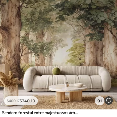
$
240
.10
91
$
400
.17
Sendero forestal entre majestuosos árboles en estilo acuarela