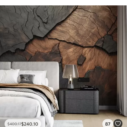
$
240
.10
87
$
400
.17