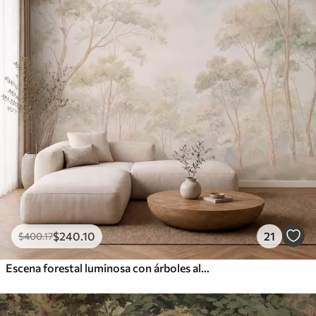
$
240
.10
21
$
400
.17
Escena forestal luminosa con árboles altos