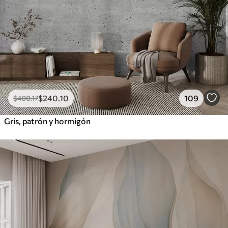
$
240
.10
109
$
400
.17
Gris, patrón y hormigón