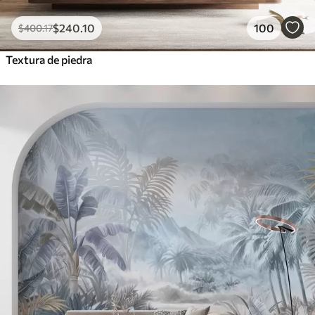
$
240
.10
100
$
400
.17
Textura de piedra