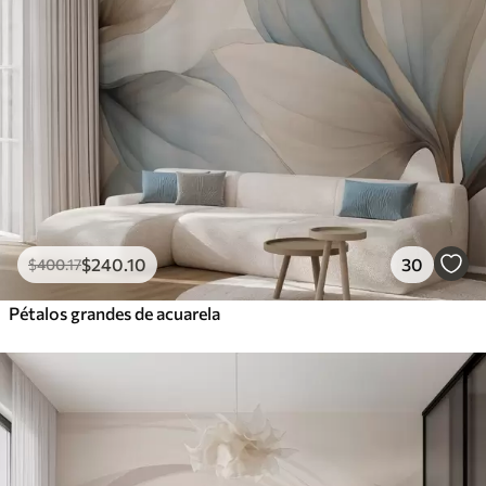
$
240
.10
30
$
400
.17
Pétalos grandes de acuarela