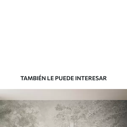
Materiales disponibles
Estándar
816
.67
$
490
.00
/m²
Premium
1100
.00
$
660
.00
/m²
TAMBIÉN LE PUEDE INTERESAR
Vinilo Premium
1266
.67
$
760
.00
/m²
Peel and Stick
1533
.33
$
920
.00
/m²