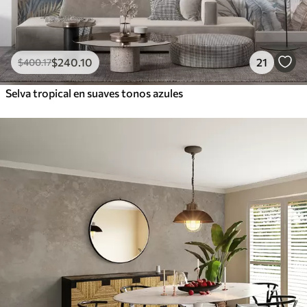
$
240
.10
21
$
400
.17
Selva tropical en suaves tonos azules