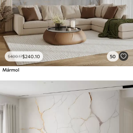
$
240
.10
50
$
400
.17
Mármol