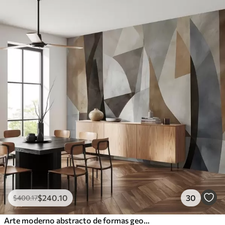
$
240
.10
30
$
400
.17
Arte moderno abstracto de formas geométricas texturadas en tonos marrones, grises y beige