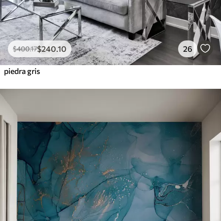
$
240
.10
26
$
400
.17
piedra gris