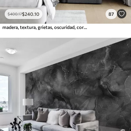
$
240
.10
87
$
400
.17
madera, textura, grietas, oscuridad, corteza, superficie