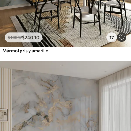
$
240
.10
17
$
400
.17
Mármol gris y amarillo