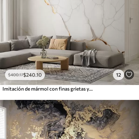
$
240
.10
12
$
400
.17
Imitación de mármol con finas grietas y vetas amarillas