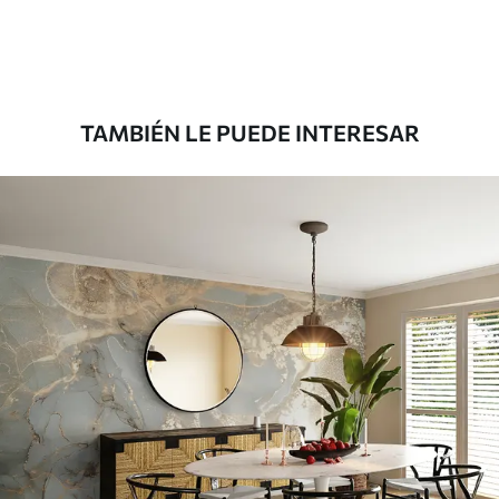
Premium
1100
.00
$
660
.00
/m²
TAMBIÉN LE PUEDE INTERESAR
Vinilo Premium
1266
.67
$
760
.00
/m²
Peel and Stick
1533
.33
$
920
.00
/m²