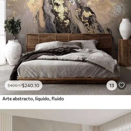
$
240
.10
13
$
400
.17
Arte abstracto, líquido, fluido