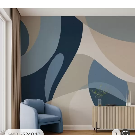
$
240
.10
7
$
400
.17