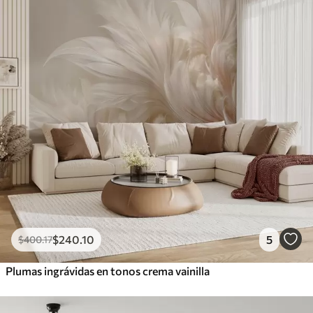
$
240
.10
5
$
400
.17
Plumas ingrávidas en tonos crema vainilla