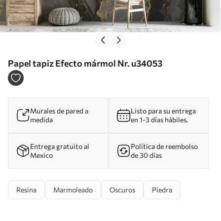
Papel tapiz Efecto mármol Nr. u34053
Murales de pared a
Listo para su entrega
medida
en 1-3 días hábiles.
Entrega gratuito al
Política de reembolso
Mexico
de 30 días
Resina
Marmoleado
Oscuros
Piedra