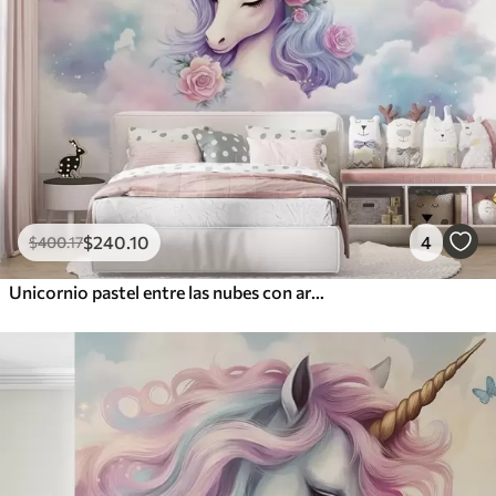
$
240
.10
4
$
400
.17
Unicornio pastel entre las nubes con arcoíris y rosas