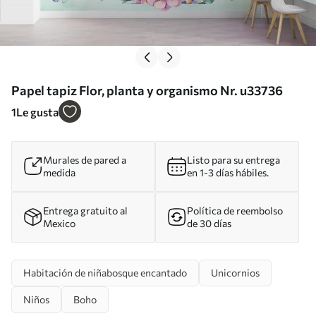
Papel tapiz Flor, planta y organismo Nr. u33736
1
Le gusta
Murales de pared a
Listo para su entrega
medida
en 1-3 días hábiles.
Entrega gratuito al
Política de reembolso
Mexico
de 30 días
Habitación de niñabosque encantado
Unicornios
Niños
Boho