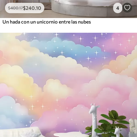
$
240
.10
4
$
400
.17
Un hada con un unicornio entre las nubes