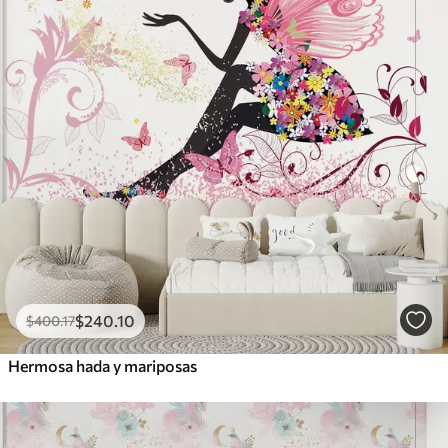
$
240
.10
$
400
.17
Hermosa hada y mariposas