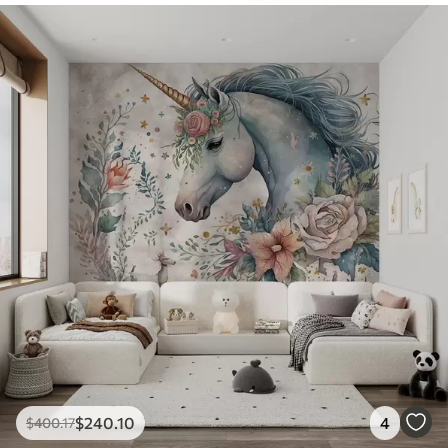
$
240
.10
4
$
400
.17