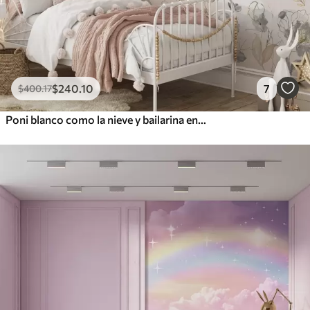
$
240
.10
7
$
400
.17
Poni blanco como la nieve y bailarina entre flores y nubes