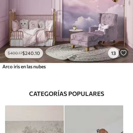
$
240
.10
13
$
400
.17
Arco iris en las nubes
CATEGORÍAS POPULARES