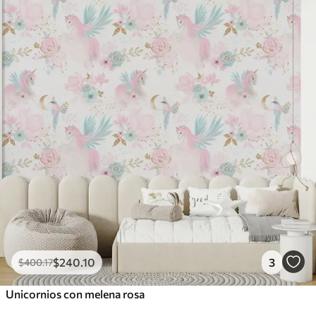
$
240
.10
3
$
400
.17
Unicornios con melena rosa