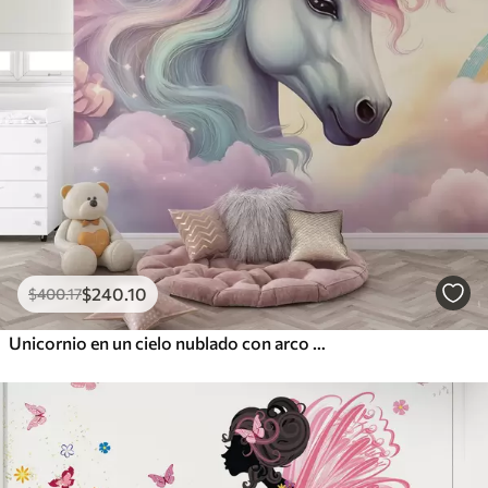
$
240
.10
$
400
.17
Unicornio en un cielo nublado con arco iris