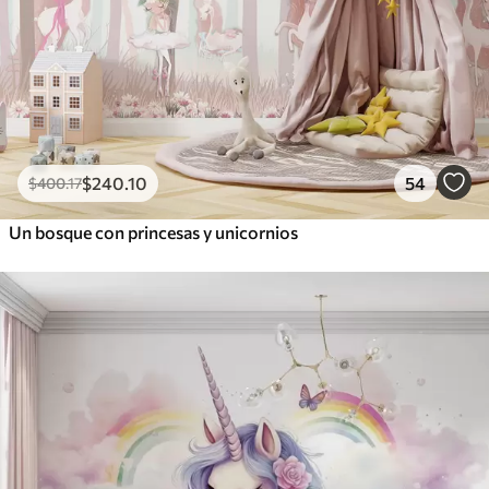
$
240
.10
54
$
400
.17
Un bosque con princesas y unicornios