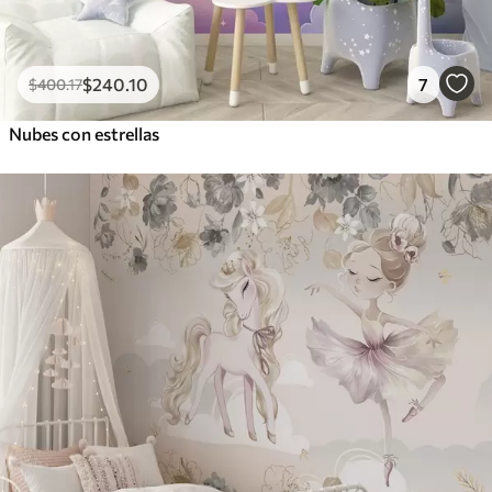
$
240
.10
7
$
400
.17
Nubes con estrellas