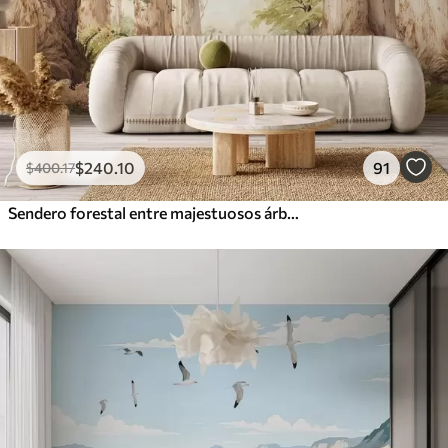
$
240
.10
91
$
400
.17
Sendero forestal entre majestuosos árboles en estilo acuarela