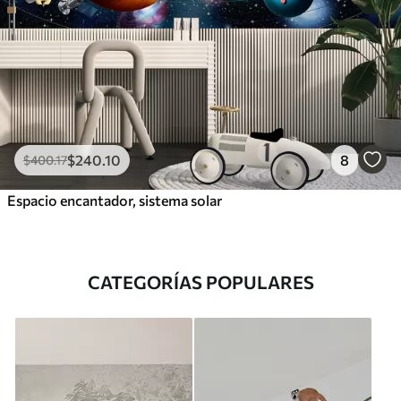
$
240
.10
8
$
400
.17
Espacio encantador, sistema solar
CATEGORÍAS POPULARES