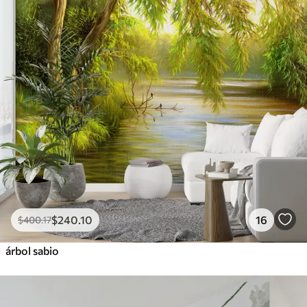
$
240
.10
16
$
400
.17
árbol sabio