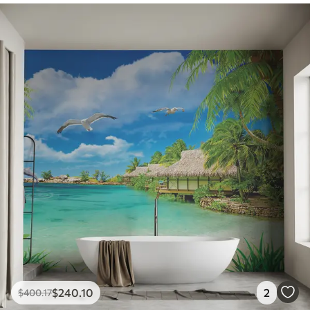
$
240
.10
2
$
400
.17