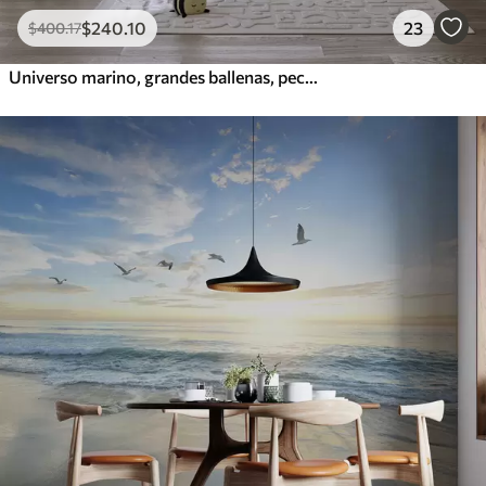
$
240
.10
23
$
400
.17
Universo marino, grandes ballenas, peces y tortugas