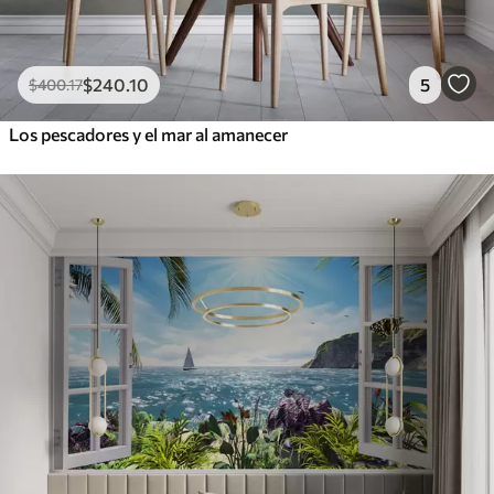
$
240
.10
5
$
400
.17
Los pescadores y el mar al amanecer