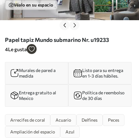
Véalo en su espacio
Papel tapiz Mundo submarino Nr. u19233
4
Le gusta
Murales de pared a
Listo para su entrega
medida
en 1-3 días hábiles.
Entrega gratuito al
Política de reembolso
Mexico
de 30 días
Arrecifes de coral
Acuario
Delfines
Peces
Ampliación del espacio
Azul