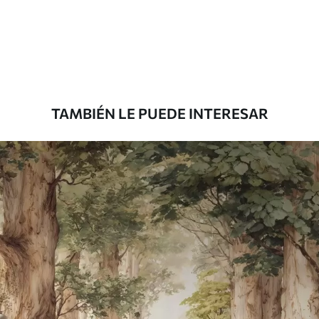
Estándar
816
.67
$
490
.00
/m²
Premium
1100
.00
$
660
.00
/m²
TAMBIÉN LE PUEDE INTERESAR
Vinilo Premium
1266
.67
$
760
.00
/m²
Peel and Stick
1533
.33
$
920
.00
/m²