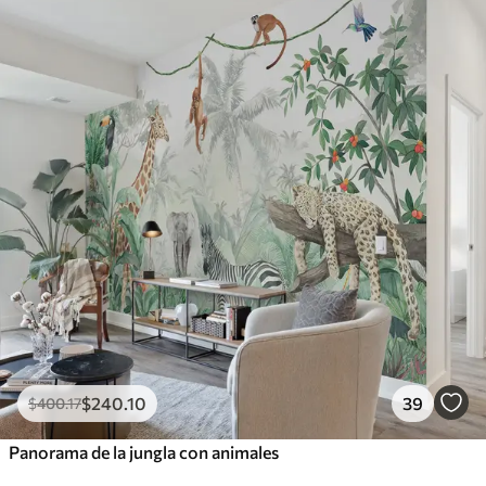
$
240
.10
39
$
400
.17
Panorama de la jungla con animales