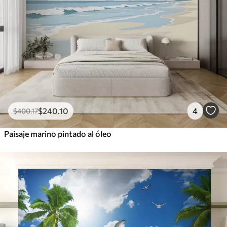
$
240
.10
4
$
400
.17
Paisaje marino pintado al óleo