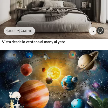
$
240
.10
6
$
400
.17
Vista desde la ventana al mar y al yate