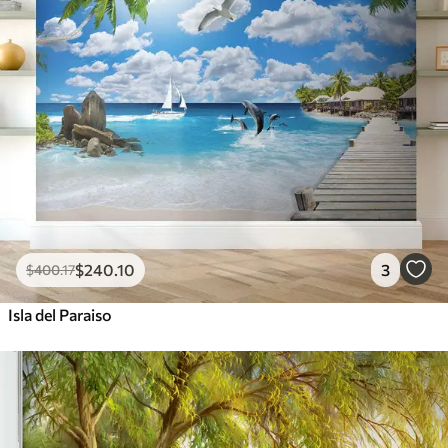
$
240
.10
3
$
400
.17
Isla del Paraiso