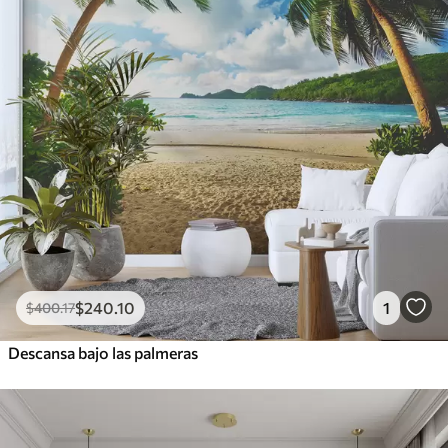
$
240
.10
1
$
400
.17
Descansa bajo las palmeras