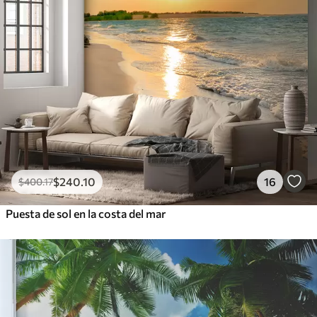
$
240
.10
16
$
400
.17
Puesta de sol en la costa del mar