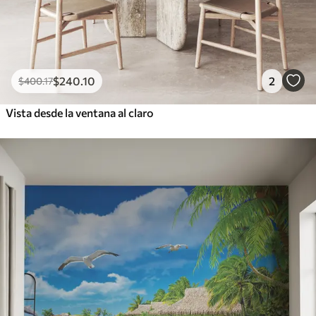
$
240
.10
2
$
400
.17
Vista desde la ventana al claro