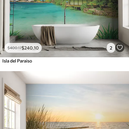
$
240
.10
2
$
400
.17
Isla del Paraiso