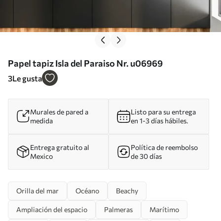
Papel tapiz Isla del Paraiso Nr. u06969
3
Le gusta
Murales de pared a
Listo para su entrega
medida
en 1-3 días hábiles.
Entrega gratuito al
Política de reembolso
Mexico
de 30 días
Orilla del mar
Océano
Beachy
Ampliación del espacio
Palmeras
Marítimo