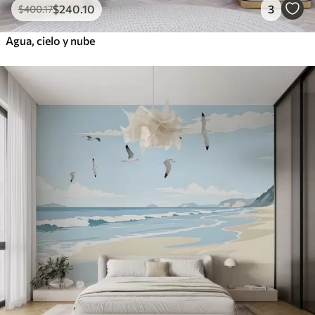
$
240
.10
3
$
400
.17
Agua, cielo y nube