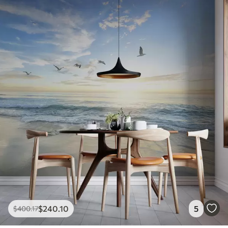
$
240
.10
5
$
400
.17