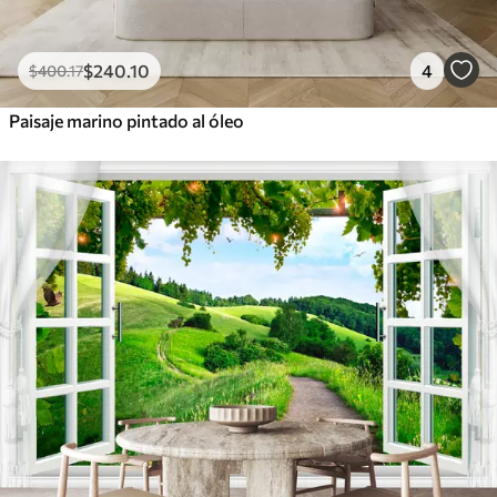
$
240
.10
4
$
400
.17
Paisaje marino pintado al óleo