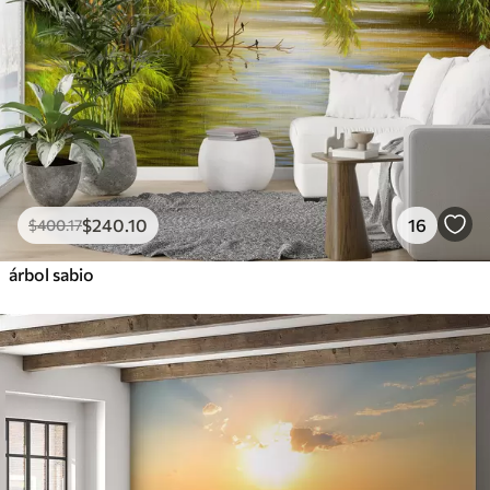
$
240
.10
16
$
400
.17
árbol sabio