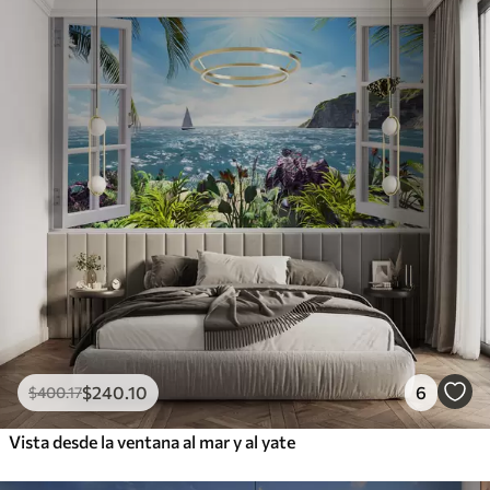
$
240
.10
6
$
400
.17
Vista desde la ventana al mar y al yate