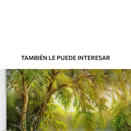
Estándar
816
.67
$
490
.00
/m²
Premium
1100
.00
$
660
.00
/m²
TAMBIÉN LE PUEDE INTERESAR
Vinilo Premium
1266
.67
$
760
.00
/m²
Peel and Stick
1533
.33
$
920
.00
/m²