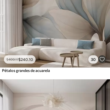
$
240
.10
30
$
400
.17
Pétalos grandes de acuarela