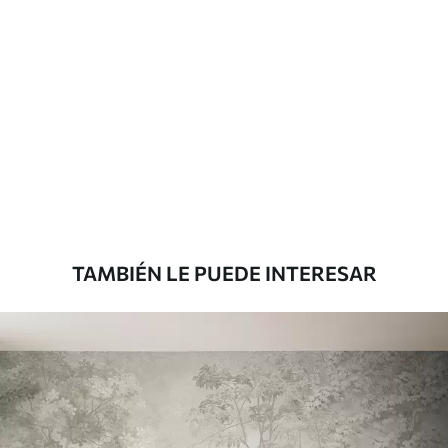
Materiales disponibles
Estándar
816
.67
$
490
.00
/m²
Premium
1100
.00
$
660
.00
/m²
TAMBIÉN LE PUEDE INTERESAR
Vinilo Premium
1266
.67
$
760
.00
/m²
Peel and Stick
1533
.33
$
920
.00
/m²