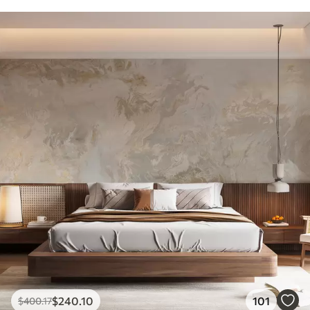
$
240
.10
101
$
400
.17