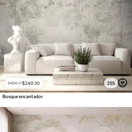
$
240
.10
255
$
400
.17
Bosque encantador