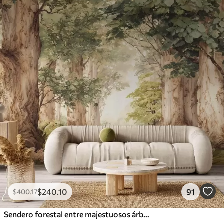
$
240
.10
91
$
400
.17
Sendero forestal entre majestuosos árboles en estilo acuarela