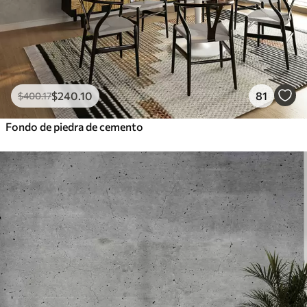
$
240
.10
81
$
400
.17
Fondo de piedra de cemento