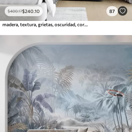
$
240
.10
87
$
400
.17
madera, textura, grietas, oscuridad, corteza, superficie