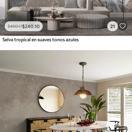
$
240
.10
21
$
400
.17
Selva tropical en suaves tonos azules