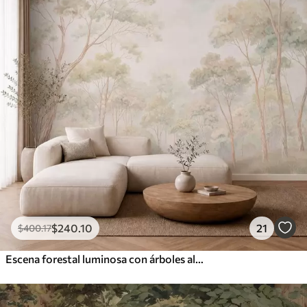
$
240
.10
21
$
400
.17
Escena forestal luminosa con árboles altos