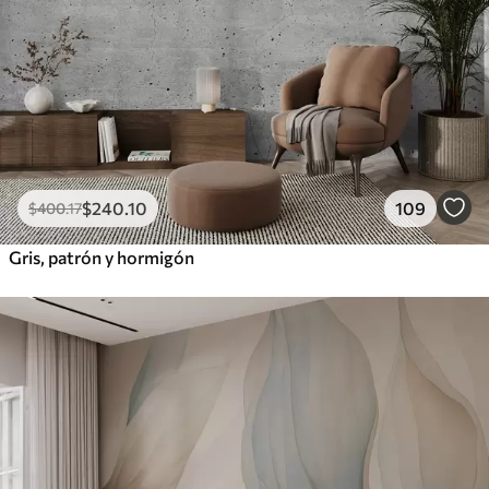
$
240
.10
109
$
400
.17
Gris, patrón y hormigón