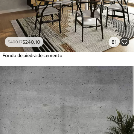
$
240
.10
81
$
400
.17
Fondo de piedra de cemento