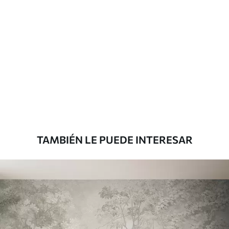
Materiales disponibles
Estándar
816
.67
$
490
.00
/m²
Premium
1100
.00
$
660
.00
/m²
TAMBIÉN LE PUEDE INTERESAR
Vinilo Premium
1266
.67
$
760
.00
/m²
Peel and Stick
1533
.33
$
920
.00
/m²