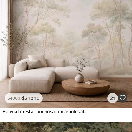
$
240
.10
21
$
400
.17
Escena forestal luminosa con árboles altos