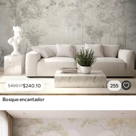
$
240
.10
255
$
400
.17
Bosque encantador