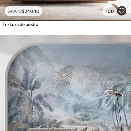
$
240
.10
100
$
400
.17
Textura de piedra