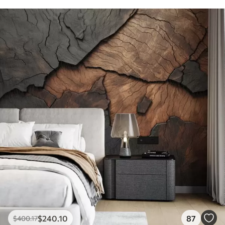
$
240
.10
87
$
400
.17