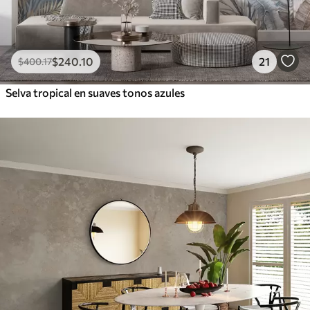
$
240
.10
21
$
400
.17
Selva tropical en suaves tonos azules