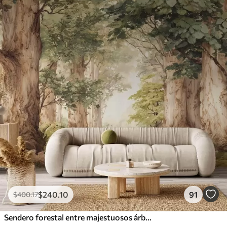
$
240
.10
91
$
400
.17
Sendero forestal entre majestuosos árboles en estilo acuarela