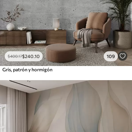
$
240
.10
109
$
400
.17
Gris, patrón y hormigón