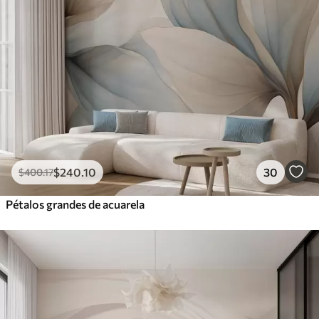
$
240
.10
30
$
400
.17
Pétalos grandes de acuarela