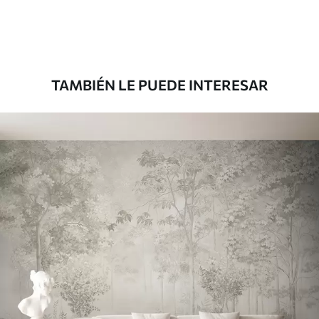
Premium
1100
.00
$
660
.00
/m²
TAMBIÉN LE PUEDE INTERESAR
Vinilo Premium
1266
.67
$
760
.00
/m²
Peel and Stick
1533
.33
$
920
.00
/m²