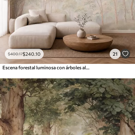
$
240
.10
21
$
400
.17
Escena forestal luminosa con árboles altos