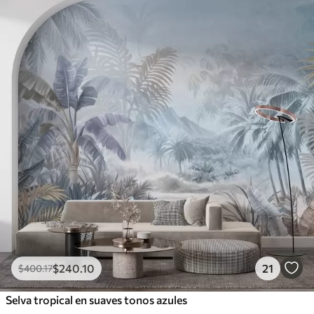
$
240
.10
21
$
400
.17
Selva tropical en suaves tonos azules