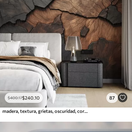
$
240
.10
87
$
400
.17
madera, textura, grietas, oscuridad, corteza, superficie