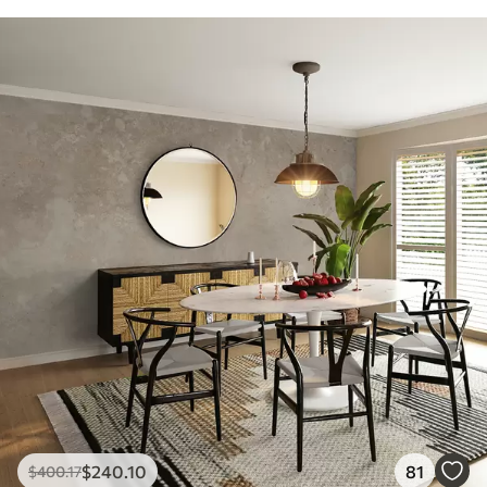
$
240
.10
81
$
400
.17