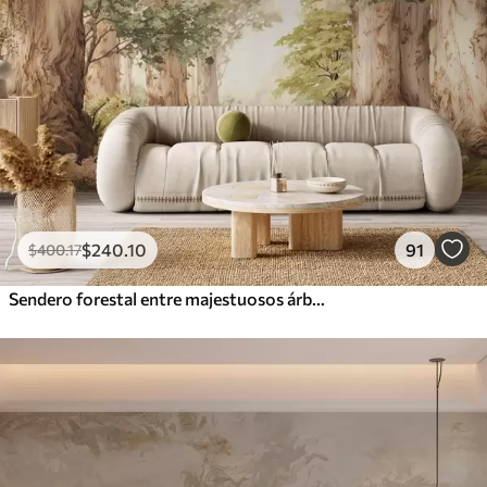
$
240
.10
91
$
400
.17
Sendero forestal entre majestuosos árboles en estilo acuarela