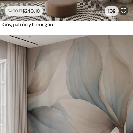
$
240
.10
109
$
400
.17
Gris, patrón y hormigón