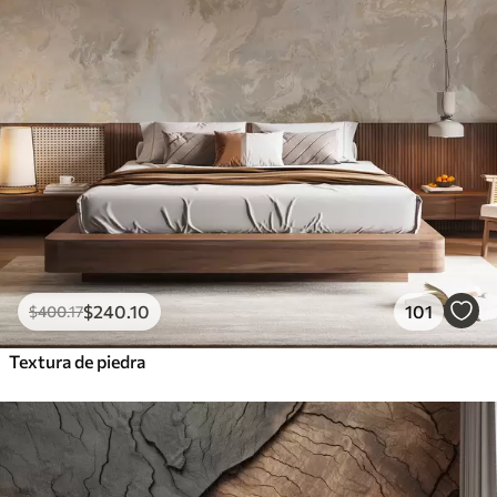
$
240
.10
101
$
400
.17
Textura de piedra