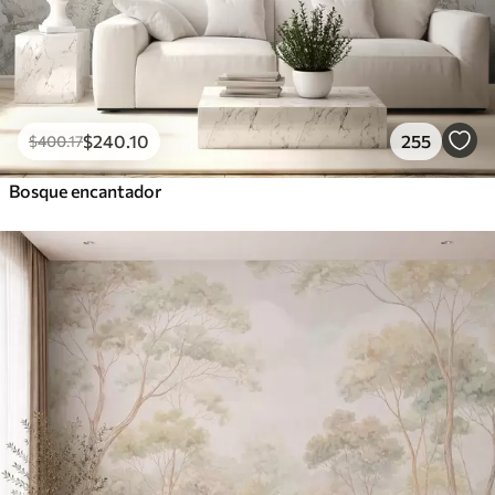
$
240
.10
255
$
400
.17
Bosque encantador