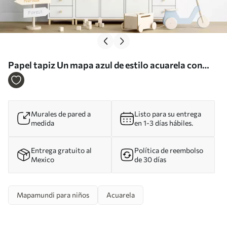
Papel tapiz Un mapa azul de estilo acuarela con
animales. Etiquetas en alemán Nr. c00012dev1
Murales de pared a
Listo para su entrega
medida
en 1-3 días hábiles.
Entrega gratuito al
Política de reembolso
Mexico
de 30 días
Mapamundi para niños
Acuarela