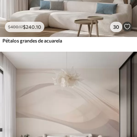
$
240
.10
30
$
400
.17
Pétalos grandes de acuarela