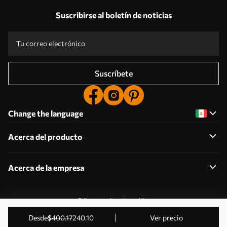
Suscribirse al boletín de noticias
Suscríbete
Change the language
Acerca del producto
Acerca de la empresa
Editar permisos de cookies
2011-2026 Uwalls . Todos los derechos reservados.
desde
$
400
.17
240
.10
Ver precio
Gestionado por KLW Sp. z o.o. CIF: PL9223057591.