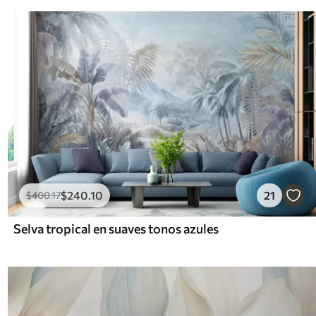
$
240
.10
21
$
400
.17
Selva tropical en suaves tonos azules