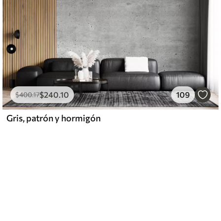
$
240
.10
109
$
400
.17
Gris, patrón y hormigón