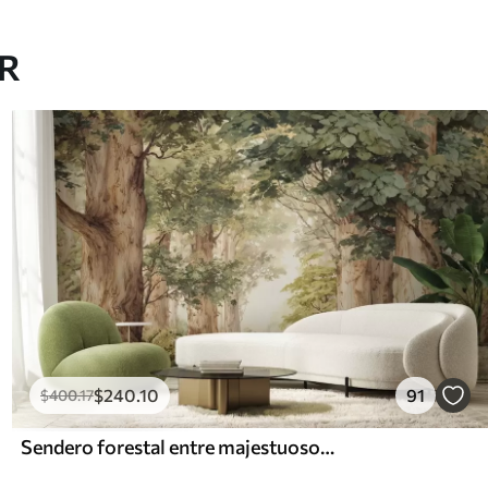
AR
$
240
.10
91
$
400
.17
Sendero forestal entre majestuosos árboles en estilo acuarela