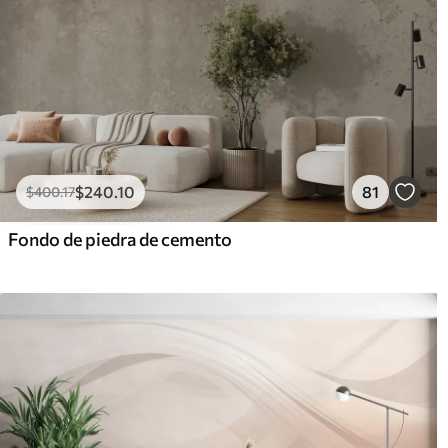
$
240
.10
81
$
400
.17
Fondo de piedra de cemento