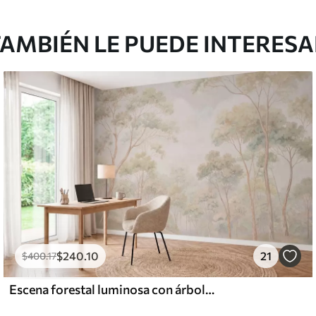
AMBIÉN LE PUEDE INTERES
$
240
.10
21
$
400
.17
Escena forestal luminosa con árboles altos