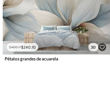
$
240
.10
30
$
400
.17
Pétalos grandes de acuarela