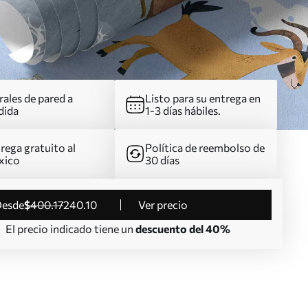
ales de pared a
Listo para su entrega en
dida
1-3 días hábiles.
rega gratuito al
Política de reembolso de
xico
30 días
desde
$
400
.17
240
.10
Ver precio
El precio indicado tiene un
descuento del 40%