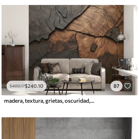
$
240
.10
87
$
400
.17
madera, textura, grietas, oscuridad, corteza, superficie