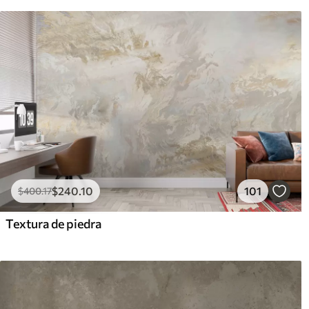
$
240
.10
101
$
400
.17
Textura de piedra