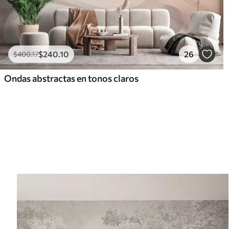
$
240
.10
26
$
400
.17
Ondas abstractas en tonos claros