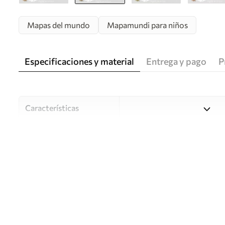
Mapas del mundo
Mapamundi para niños
Especificaciones y material
Entrega y pago
P
Características
Material
Elija entre tres materiales d
habitaciones y presupuestos
o durante el proceso de per
Autor
Estudio de diseño Uwalls
Número de artículo
c00009esv1