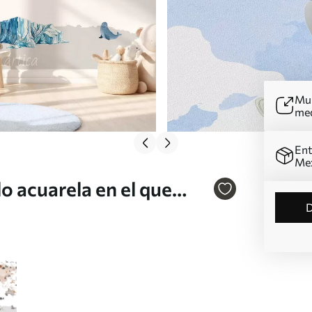
Mur
me
Ent
Me
o acuarela en el que
ementos arquitectónicos.
9esv1