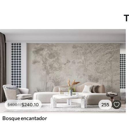
T
$
240
.10
255
$
400
.17
Bosque encantador