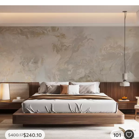
$
240
.10
101
$
400
.17