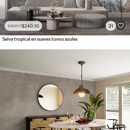
$
240
.10
21
$
400
.17
Selva tropical en suaves tonos azules