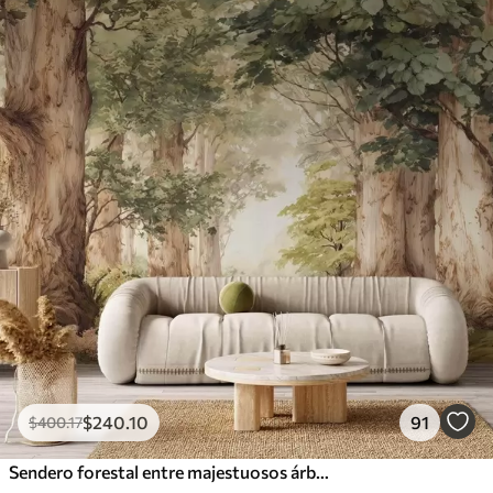
$
240
.10
91
$
400
.17
Sendero forestal entre majestuosos árboles en estilo acuarela