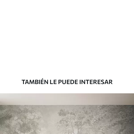
Materiales disponibles
Estándar
816
.67
$
490
.00
/m²
Premium
1100
.00
$
660
.00
/m²
TAMBIÉN LE PUEDE INTERESAR
Vinilo Premium
1266
.67
$
760
.00
/m²
Peel and Stick
1533
.33
$
920
.00
/m²