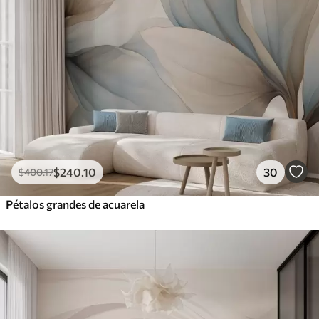
$
240
.10
30
$
400
.17
Pétalos grandes de acuarela