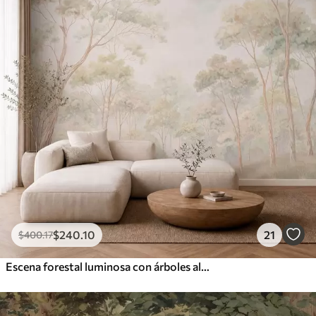
$
240
.10
21
$
400
.17
Escena forestal luminosa con árboles altos