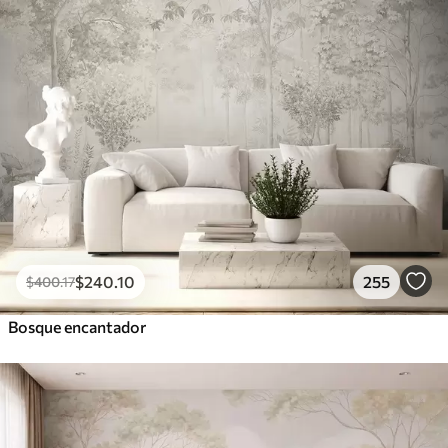
$
240
.10
255
$
400
.17
Bosque encantador