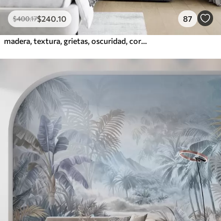
$
240
.10
87
$
400
.17
madera, textura, grietas, oscuridad, corteza, superficie