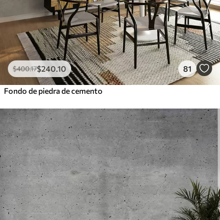
$
240
.10
81
$
400
.17
Fondo de piedra de cemento