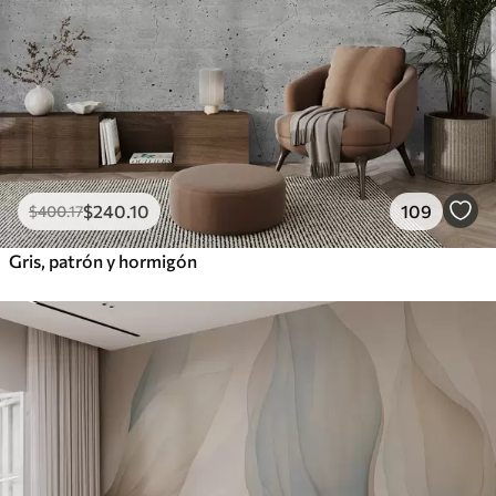
$
240
.10
109
$
400
.17
Gris, patrón y hormigón