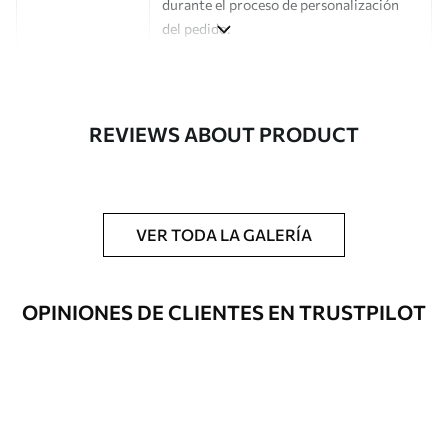
durante el proceso de personalización
del pedido.
Autor
Estudio de diseño Uwalls
Número de
a01163
REVIEWS ABOUT PRODUCT
artículo
Acabado
Semimate.
Producción
Impreso bajo pedido y entregado en
VER TODA LA GALERÍA
rollos de hasta 50 cm de ancho.
Opciones
Disponible con recubrimiento de barniz
OPINIONES DE CLIENTES EN TRUSTPILOT
adicionales
y/o adhesivo para empapelar.
Limpieza
Se puede limpiar suavemente con una
esponja suave. Los murales de pared con
recubrimiento de barniz pueden
limpiarse con agua.