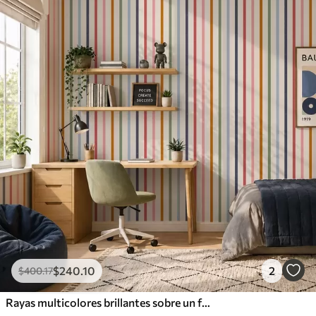
$
240
.10
2
$
400
.17
Rayas multicolores brillantes sobre un fondo claro