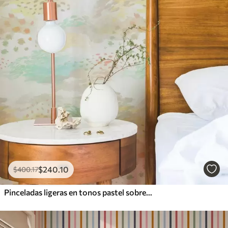
$
240
.10
$
400
.17
Pinceladas ligeras en tonos pastel sobre un fondo casi blanco