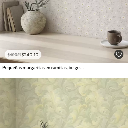
$
240
.10
$
400
.17
Pequeñas margaritas en ramitas, beige cálido