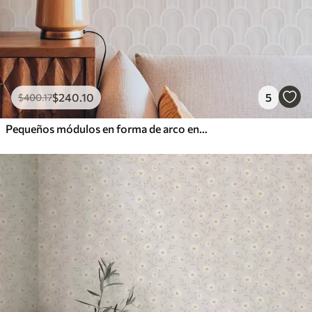
$
240
.10
5
$
400
.17
Pequeños módulos en forma de arco en cálidos tonos crema-beige