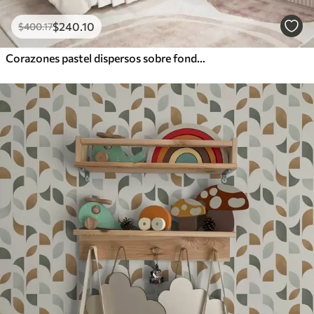
$
240
.10
$
400
.17
Corazones pastel dispersos sobre fondo claro