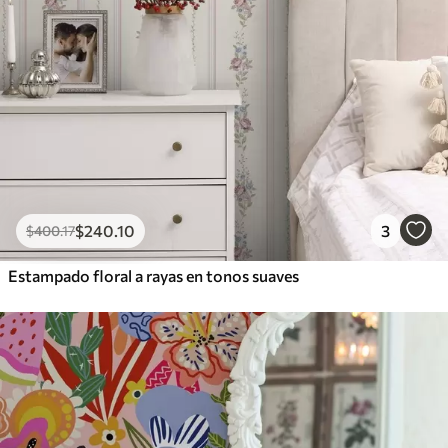
$
240
.10
3
$
400
.17
Estampado floral a rayas en tonos suaves