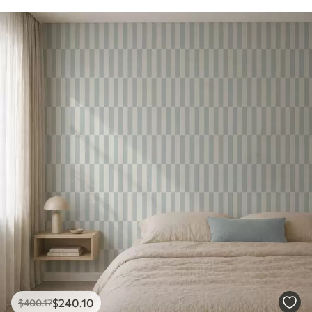
$
240
.10
$
400
.17