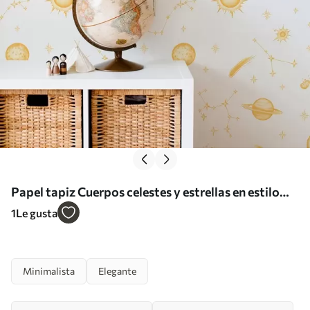
Papel tapiz Cuerpos celestes y estrellas en estilo
suave Nr. a01163
1
Le gusta
Minimalista
Elegante