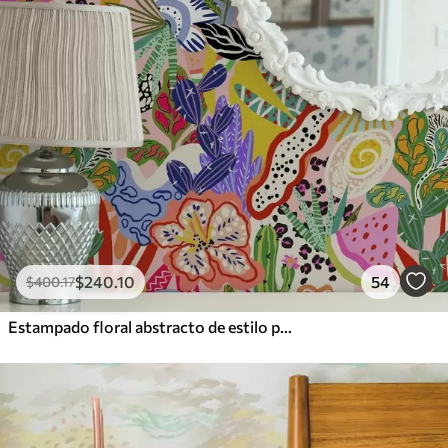
$
240
.10
54
$
400
.17
Estampado floral abstracto de estilo pop art