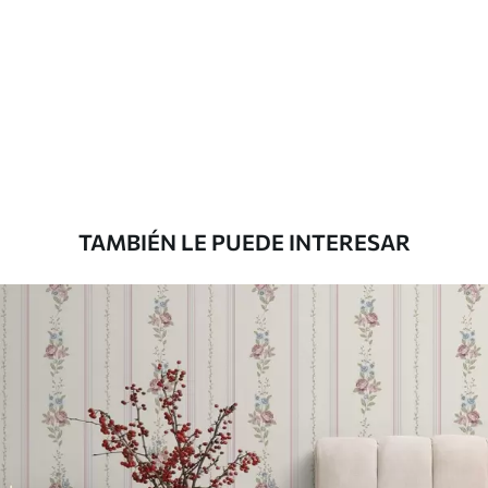
Método de
Aplicación sin fisuras
aplicación
Materiales disponibles
Estándar
816
.67
$
490
.00
/m²
TAMBIÉN LE PUEDE INTERESAR
Premium
1100
.00
$
660
.00
/m²
Vinilo Premium
1266
.67
$
760
.00
/m²