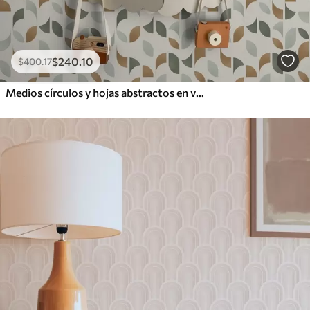
$
240
.10
$
400
.17
Medios círculos y hojas abstractos en verde y terracota