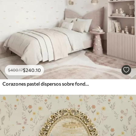
$
240
.10
$
400
.17
Corazones pastel dispersos sobre fondo claro