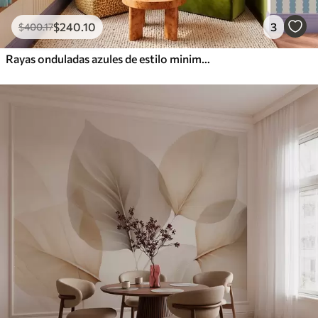
$
240
.10
3
$
400
.17
Rayas onduladas azules de estilo minimalista