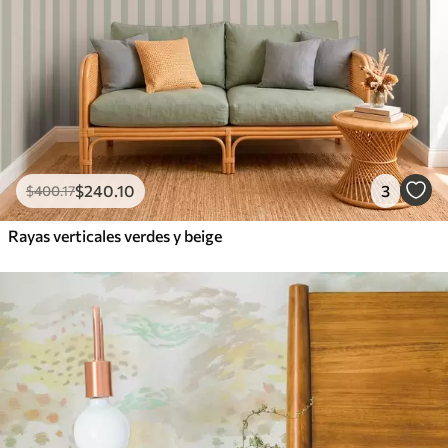
$
240
.10
3
$
400
.17
Rayas verticales verdes y beige