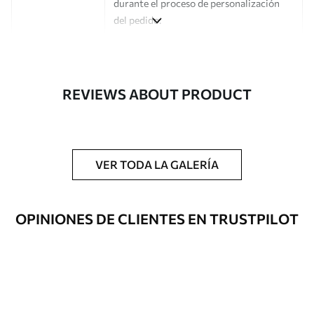
durante el proceso de personalización
del pedido.
Autor
Estudio de diseño Uwalls
Número de
a01063
REVIEWS ABOUT PRODUCT
artículo
Acabado
Semimate.
Producción
Impreso bajo pedido y entregado en
VER TODA LA GALERÍA
rollos de hasta 50 cm de ancho.
Opciones
Disponible con recubrimiento de barniz
OPINIONES DE CLIENTES EN TRUSTPILOT
adicionales
y/o adhesivo para empapelar.
Limpieza
Se puede limpiar suavemente con una
esponja suave. Los murales de pared con
recubrimiento de barniz pueden
limpiarse con agua.