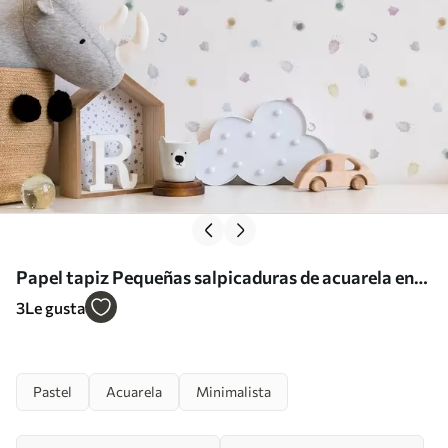
Papel tapiz Pequeñas salpicaduras de acuarela en
una suave paleta de colores pastel Nr. a01063
3
Le gusta
Pastel
Acuarela
Minimalista