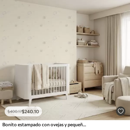
$
240
.10
$
400
.17
Bonito estampado con ovejas y pequeños corazones.