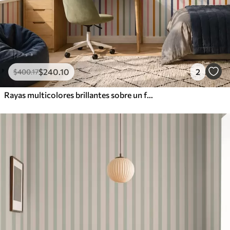
$
240
.10
2
$
400
.17
Rayas multicolores brillantes sobre un fondo claro