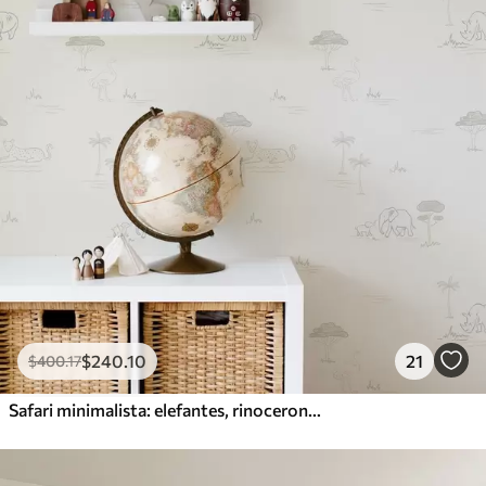
$
240
.10
21
$
400
.17
Safari minimalista: elefantes, rinocerontes, leopardos y palmeras