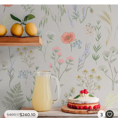
$
240
.10
3
$
400
.17