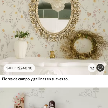
$
240
.10
12
$
400
.17
Flores de campo y gallinas en suaves tonos pastel