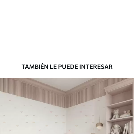
Método de
Aplicación sin fisuras
aplicación
Materiales disponibles
Estándar
816
.67
$
490
.00
/m²
TAMBIÉN LE PUEDE INTERESAR
Premium
1100
.00
$
660
.00
/m²
Vinilo Premium
1266
.67
$
760
.00
/m²