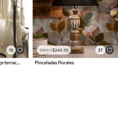
15
$
240
.10
27
$
400
.17
Rayas anchas de color beige terracota con un acento grisáceo
Pinceladas florales