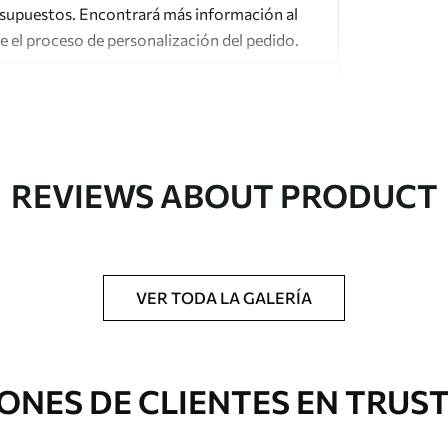
esupuestos. Encontrará más información al
te el proceso de personalización del pedido.
REVIEWS ABOUT PRODUCT
gado en rollos de hasta 50 cm de ancho.
o de barniz y/o adhesivo para empapelar.
VER TODA LA GALERÍA
 con una esponja suave. Los murales de pared
 pueden limpiarse con agua.
ONES DE CLIENTES EN TRUS