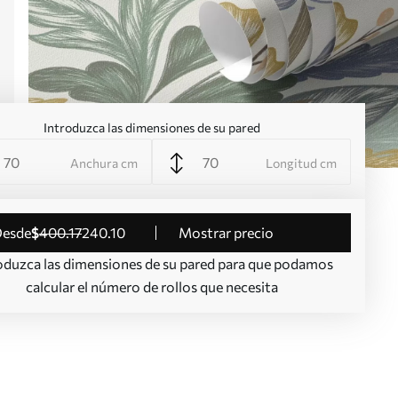
Introduzca las dimensiones de su pared
Anchura cm
Longitud cm
desde
$
400
.17
240
.10
Mostrar precio
oduzca las dimensiones de su pared para que podamos
calcular el número de rollos que necesita