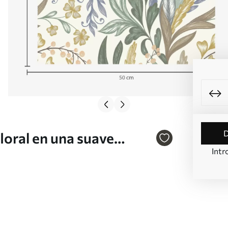
loral en una suave
Intr
0939