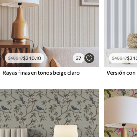
$
240
.10
37
$
24
$
400
.17
$
400
.17
Rayas finas en tonos beige claro