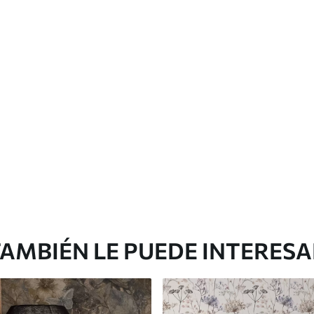
Vinilo Premium
1266
.67
$
760
.00
/m²
AMBIÉN LE PUEDE INTERES