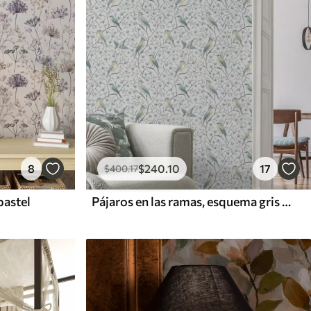
8
$
240
.10
17
$
400
.17
pastel
Pájaros en las ramas, esquema gris azulado