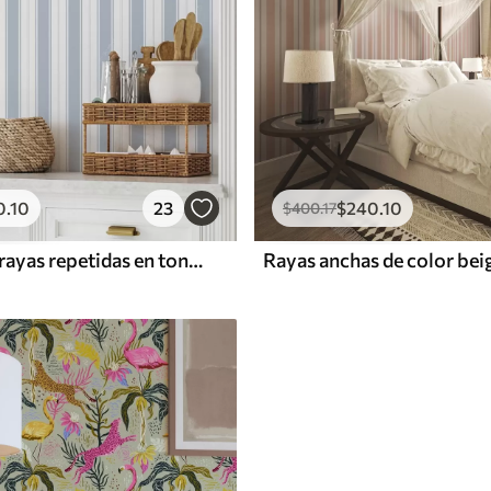
0
.10
23
$
240
.10
$
400
.17
Versión con rayas repetidas en tonos grises y azules