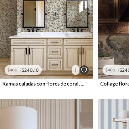
$
240
.10
1
$
24
$
400
.17
$
400
.17
Ramas caladas con flores de coral, motivo floral