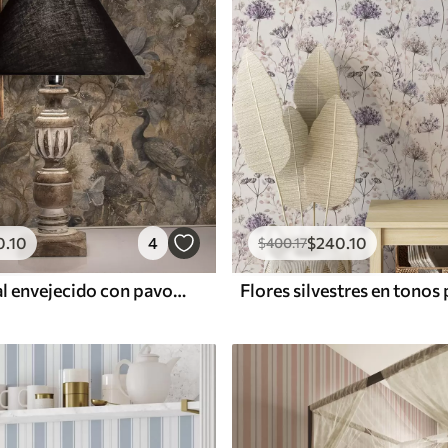
0
.10
4
$
240
.10
$
400
.17
Collage floral envejecido con pavos reales y mariposas
Flores silvestres en tonos 