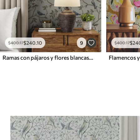
$
240
.10
9
$
24
$
400
.17
$
400
.17
Ramas con pájaros y flores blancas sobre un fondo delicado