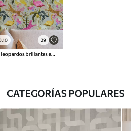
0
.10
29
Flamencos y leopardos brillantes entre plantas tropicales
CATEGORÍAS POPULARES