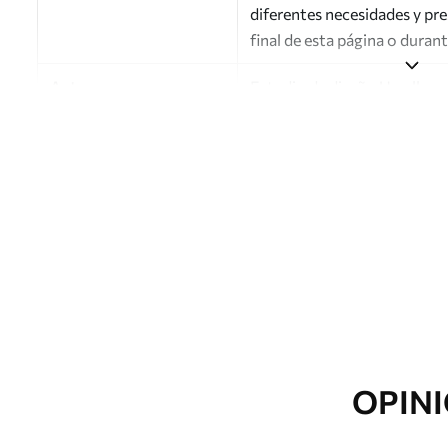
diferentes necesidades y pr
final de esta página o duran
Autor
Estudio de diseño Uwalls
Número de artículo
a00939
Acabado
Semimate.
Producción
Impreso bajo pedido y entre
Opciones adicionales
Disponible con recubrimient
Limpieza
Se puede limpiar suavemente
con recubrimiento de barniz
OPINI
Método de aplicación
Aplicación sin fisuras