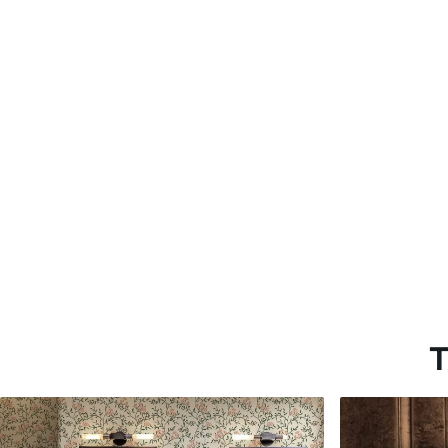
Materiales disponibles
Estándar
Premium
816
.67
1100
.00
$
490
.00
/m²
$
660
.00
/m²
T