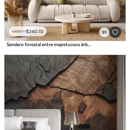
$
240
.10
$
400
.17
91
Sendero forestal entre majestuosos árboles en estilo acuarela