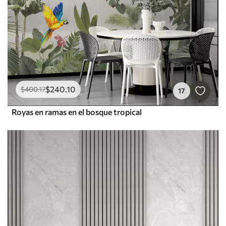
$
240
.10
$
400
.17
17
Royas en ramas en el bosque tropical