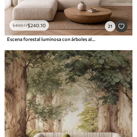
$
240
.10
$
400
.17
21
Escena forestal luminosa con árboles altos