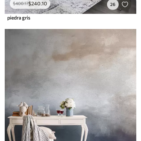
$
240
.10
$
400
.17
26
piedra gris