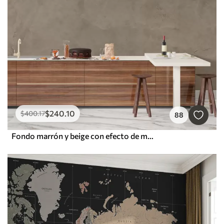
$
240
.10
$
400
.17
88
Fondo marrón y beige con efecto de muro de hormigón