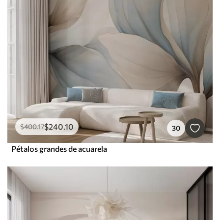
$
240
.10
$
400
.17
30
Pétalos grandes de acuarela