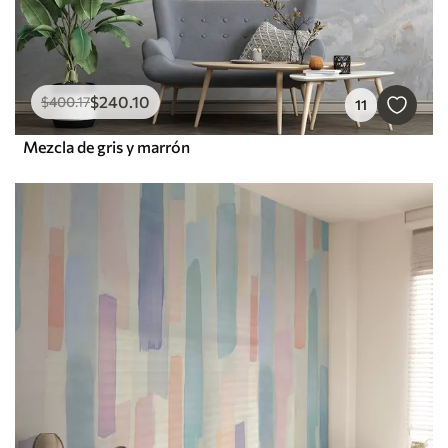
$
240
.10
$
400
.17
11
Mezcla de gris y marrón