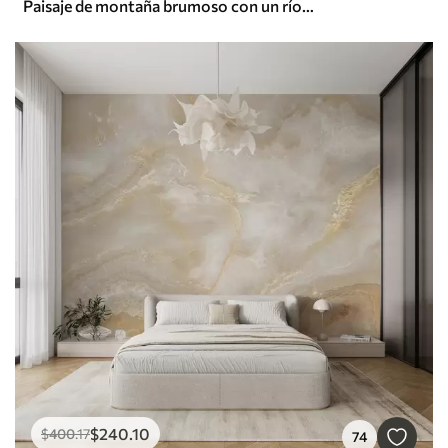
Paisaje de montaña brumoso con un río y pájaros
$
240
.10
$
400
.17
74