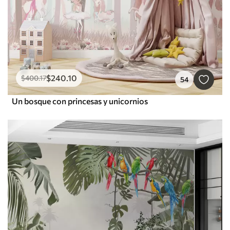
$
240
.10
$
400
.17
54
Un bosque con princesas y unicornios