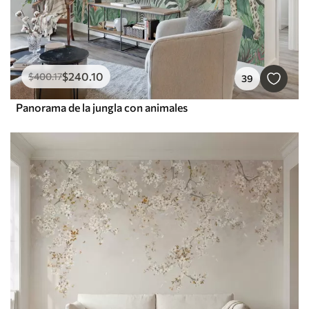
$
240
.10
$
400
.17
39
Panorama de la jungla con animales