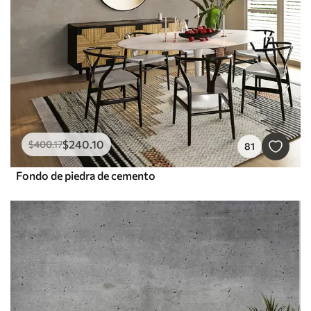
$
240
.10
$
400
.17
81
Fondo de piedra de cemento