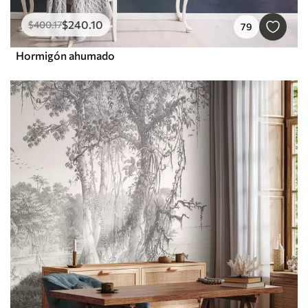
$
240
.10
$
400
.17
79
Hormigón ahumado