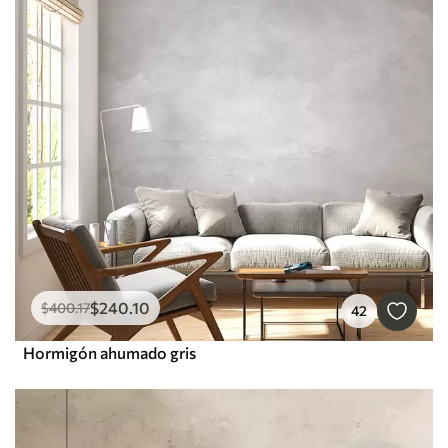
$
240
.10
$
400
.17
42
Hormigón ahumado gris