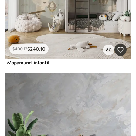
$
240
.10
$
400
.17
80
Mapamundi infantil