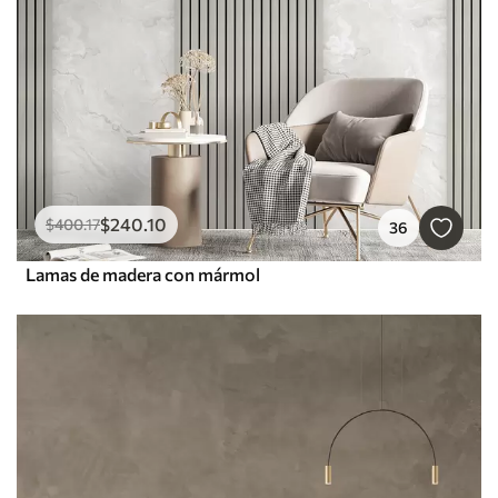
$
240
.10
$
400
.17
36
Lamas de madera con mármol