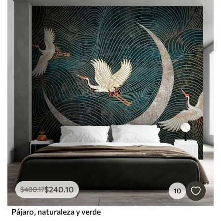
$
240
.10
$
400
.17
10
Pájaro, naturaleza y verde