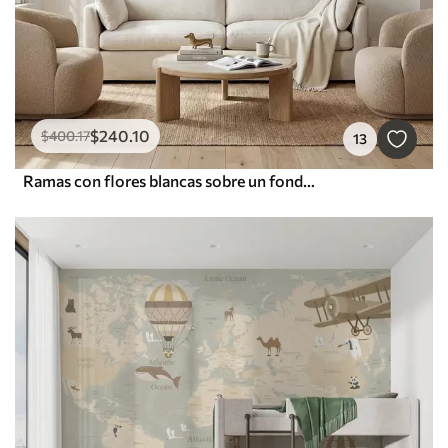
$
240
.10
$
400
.17
13
Ramas con flores blancas sobre un fondo beige suave.