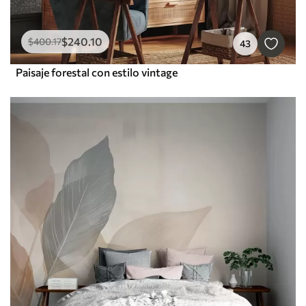
$
240
.10
$
400
.17
43
Paisaje forestal con estilo vintage