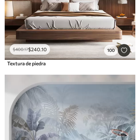
$
240
.10
$
400
.17
100
Textura de piedra