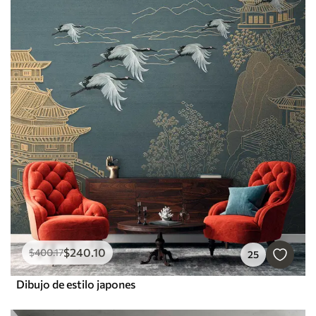
$
240
.10
$
400
.17
25
Dibujo de estilo japones