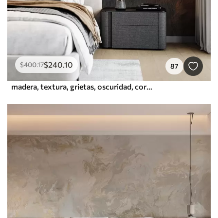
$
240
.10
$
400
.17
87
madera, textura, grietas, oscuridad, corteza, superficie