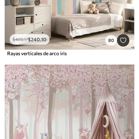
$
240
.10
$
400
.17
80
Rayas verticales de arco iris