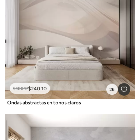
$
240
.10
$
400
.17
26
Ondas abstractas en tonos claros