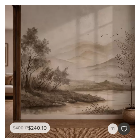
$
240
.10
$
400
.17
11