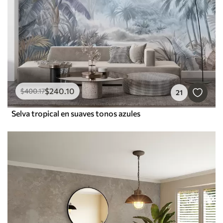
$
240
.10
$
400
.17
21
Selva tropical en suaves tonos azules