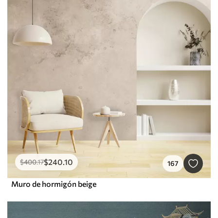
$
240
.10
$
400
.17
167
Muro de hormigón beige