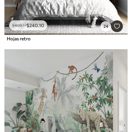
$
240
.10
$
400
.17
24
Hojas retro