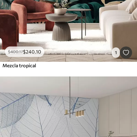
$
240
.10
$
400
.17
1
Mezcla tropical