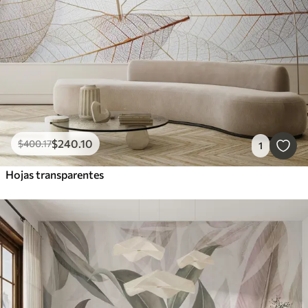
$
240
.10
$
400
.17
1
Hojas transparentes