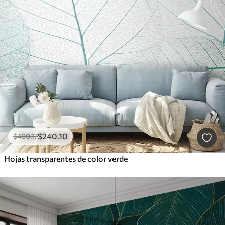
$
240
.10
$
400
.17
Hojas transparentes de color verde