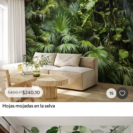
$
240
.10
$
400
.17
15
Hojas mojadas en la selva