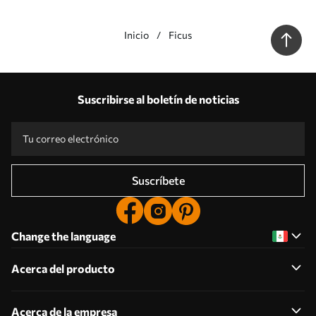
Inicio
Ficus
Nuestras ventajas
Respuestas:
1
Suscribirse al boletín de noticias
Producción según tallas individuales
Participa en las promociones navideñas de 2025 y consigue un descuento
Edición fotográfica profesional gratuita
Códigos promocionales con descuentos por pedido
Suscríbete
Change the language
Acerca del producto
Acerca de la empresa