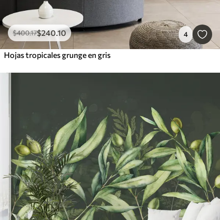
$
240
.10
$
400
.17
4
Hojas tropicales grunge en gris