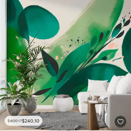
$
240
.10
$
400
.17