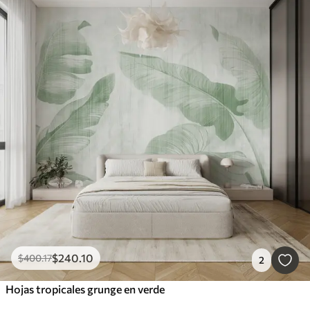
$
240
.10
$
400
.17
2
Hojas tropicales grunge en verde