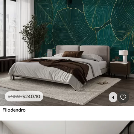
$
240
.10
$
400
.17
4
Filodendro