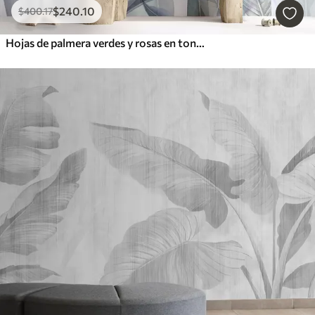
$
240
.10
$
400
.17
Hojas de palmera verdes y rosas en tonos azules