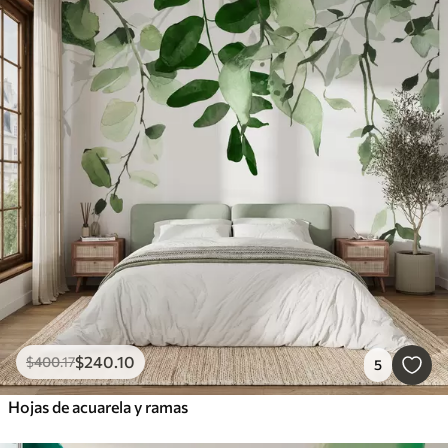
$
240
.10
$
400
.17
5
Hojas de acuarela y ramas