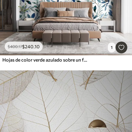
$
240
.10
$
400
.17
1
Hojas de color verde azulado sobre un fondo de acuarela