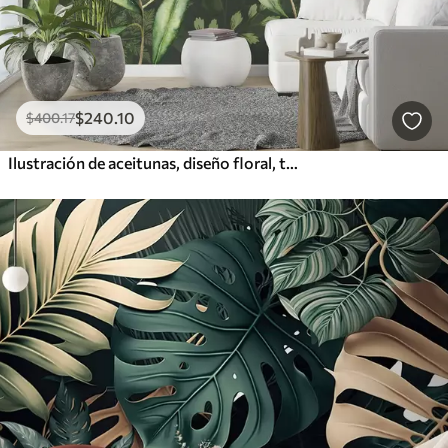
$
240
.10
$
400
.17
Ilustración de aceitunas, diseño floral, tropical, acuarela, hojas grandes, fondo oscuro