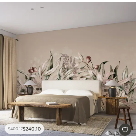
$
240
.10
$
400
.17