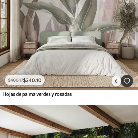
$
240
.10
$
400
.17
6
Hojas de palma verdes y rosadas