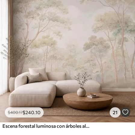
$
240
.10
21
$
400
.17
Escena forestal luminosa con árboles altos