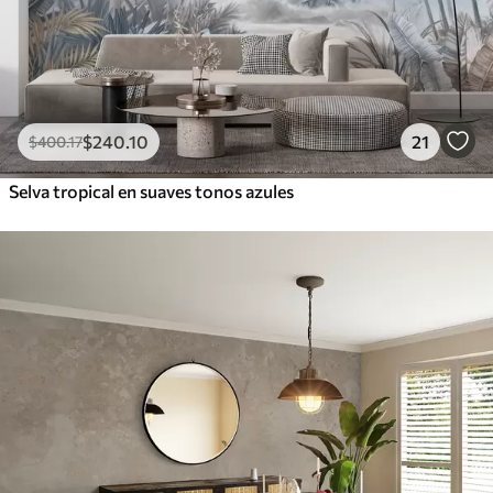
$
240
.10
21
$
400
.17
Selva tropical en suaves tonos azules