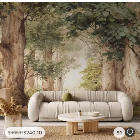
$
240
.10
91
$
400
.17