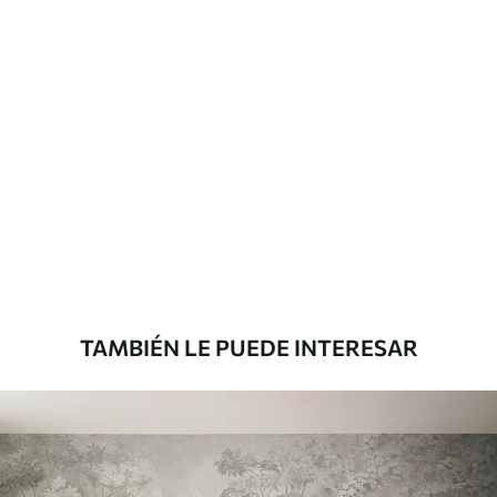
Más de 360 cm de altura: aplicación con
solapamiento.
Materiales disponibles
Estándar
816
.67
$
490
.00
/m²
Premium
1100
.00
$
660
.00
/m²
TAMBIÉN LE PUEDE INTERESAR
Vinilo Premium
1266
.67
$
760
.00
/m²
Peel and Stick
1533
.33
$
920
.00
/m²