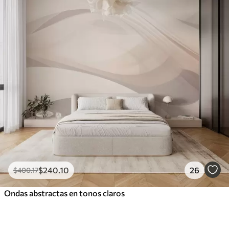
$
240
.10
26
$
400
.17
Ondas abstractas en tonos claros