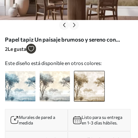
Papel tapiz Un paisaje brumoso y sereno con
árboles silueteados en primer plano y una suave
2
Le gusta
niebla en tonos marrones y beige Nr. w08442v2
Este diseño está disponible en otros colores:
Murales de pared a
Listo para su entrega
medida
en 1-3 días hábiles.