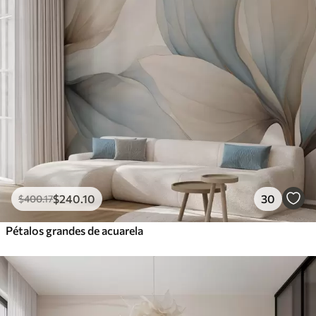
$
240
.10
30
$
400
.17
Pétalos grandes de acuarela