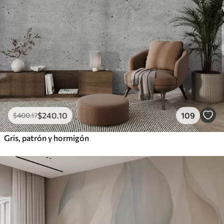
$
240
.10
109
$
400
.17
Gris, patrón y hormigón