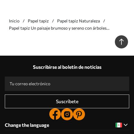
Inicio
Papel tapiz
Papel tapiz Naturaleza
Papel tapiz Un paisaje brumoso y sereno con árboles
silueteados en primer plano y una suave niebla en tonos
marrones y beige Nr. w08442v2
Suscribirse al boletín de noticias
Suscríbete
Change the language