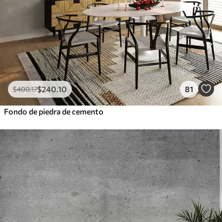
$
240
.10
81
$
400
.17
Fondo de piedra de cemento