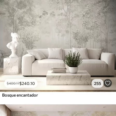
$
240
.10
255
$
400
.17
Bosque encantador