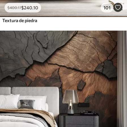
$
240
.10
101
$
400
.17
Textura de piedra