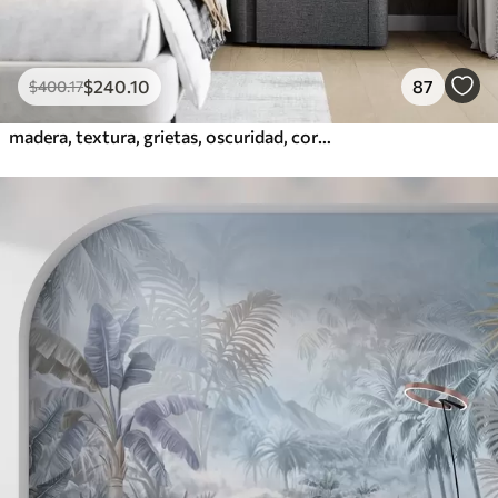
$
240
.10
87
$
400
.17
madera, textura, grietas, oscuridad, corteza, superficie