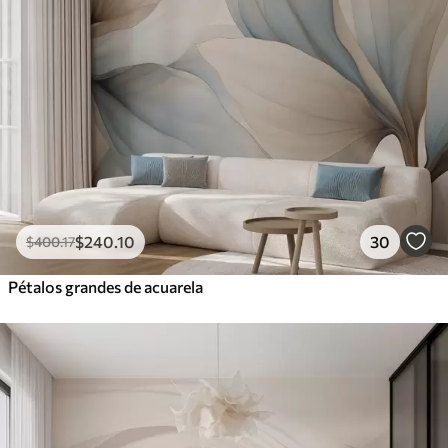
$
240
.10
30
$
400
.17
Pétalos grandes de acuarela