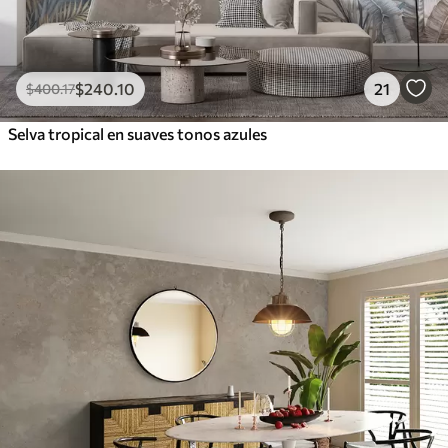
$
240
.10
21
$
400
.17
Selva tropical en suaves tonos azules