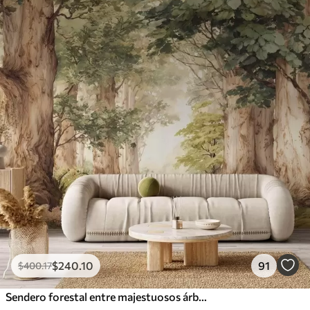
$
240
.10
91
$
400
.17
Sendero forestal entre majestuosos árboles en estilo acuarela