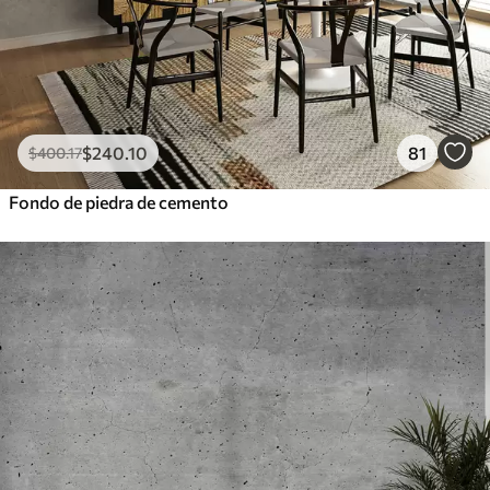
$
240
.10
81
$
400
.17
Fondo de piedra de cemento