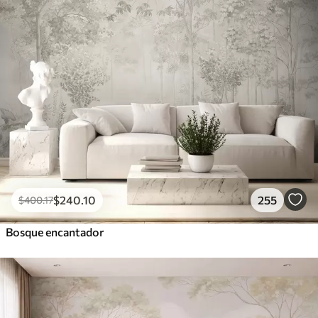
$
240
.10
255
$
400
.17
Bosque encantador