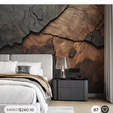
$
240
.10
87
$
400
.17