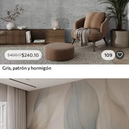
$
240
.10
109
$
400
.17
Gris, patrón y hormigón