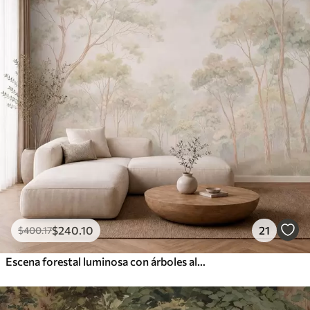
$
240
.10
21
$
400
.17
Escena forestal luminosa con árboles altos