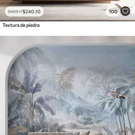
$
240
.10
100
$
400
.17
Textura de piedra