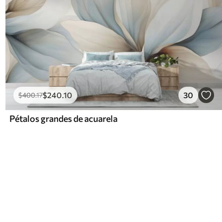
$
240
.10
30
$
400
.17
Pétalos grandes de acuarela