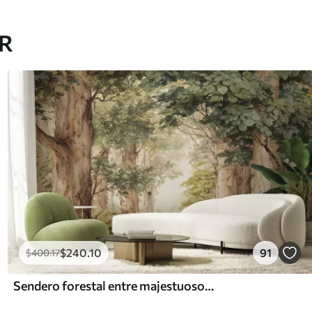
AR
$
240
.10
91
$
400
.17
Sendero forestal entre majestuosos árboles en estilo acuarela