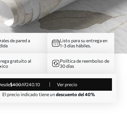
ales de pared a
Listo para su entrega en
dida
1-3 días hábiles.
rega gratuito al
Política de reembolso de
xico
30 días
desde
$
400
.17
240
.10
Ver precio
El precio indicado tiene un
descuento del 40%