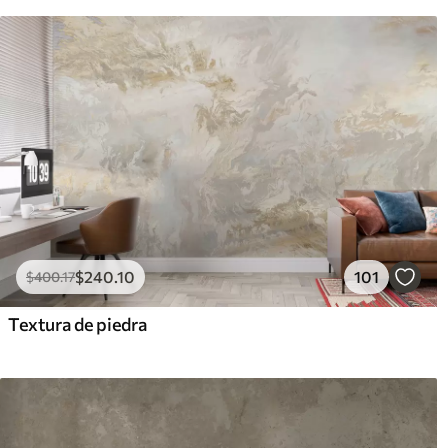
$
240
.10
101
$
400
.17
Textura de piedra