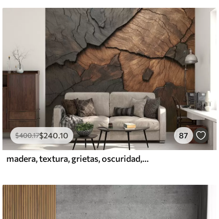
$
240
.10
87
$
400
.17
madera, textura, grietas, oscuridad, corteza, superficie