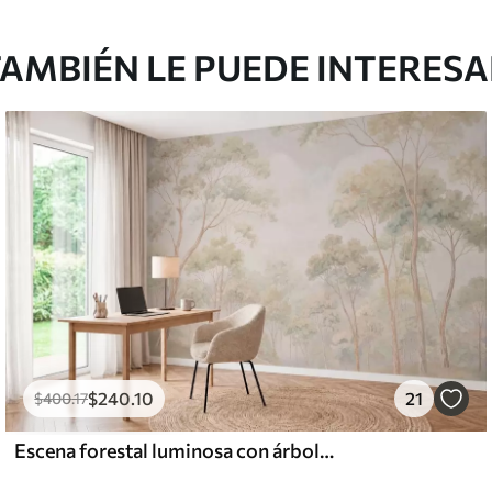
AMBIÉN LE PUEDE INTERES
$
240
.10
21
$
400
.17
Escena forestal luminosa con árboles altos