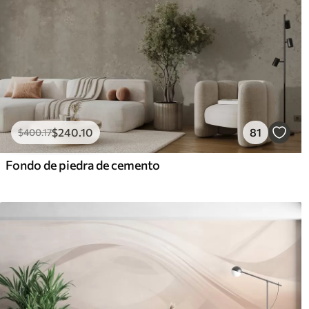
$
240
.10
81
$
400
.17
Fondo de piedra de cemento