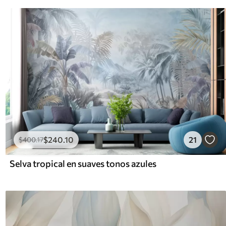
$
240
.10
21
$
400
.17
Selva tropical en suaves tonos azules