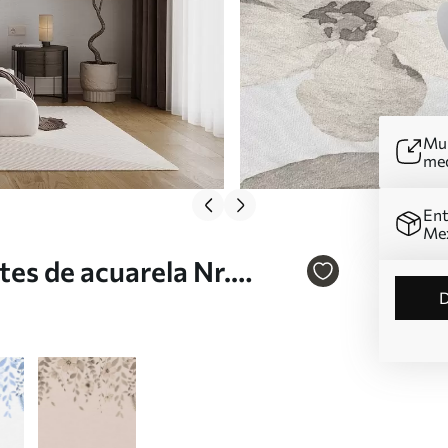
Mur
me
Ent
Me
tes de acuarela Nr.