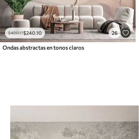
$
240
.10
26
$
400
.17
Ondas abstractas en tonos claros