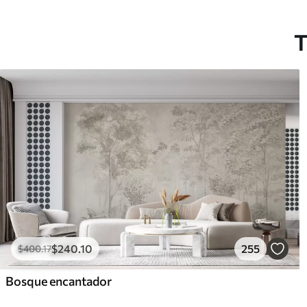
T
$
240
.10
255
$
400
.17
Bosque encantador