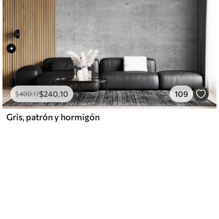
$
240
.10
109
$
400
.17
Gris, patrón y hormigón