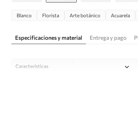
Blanco
Florista
Arte botánico
Acuarela
Especificaciones y material
Entrega y pago
P
Características
Material
Elija entre tres materiales d
habitaciones y presupuestos
o durante el proceso de per
Autor
Estudio de diseño Uwalls
Número de artículo
w03315v1