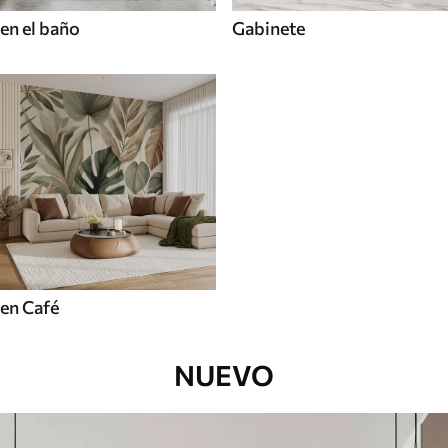
en el baño
Gabinete
en Café
NUEVO