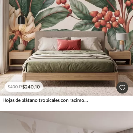
$
240
.10
$
400
.17
Hojas de plátano tropicales con racimos de bayas de café rojas, estilo acuarela