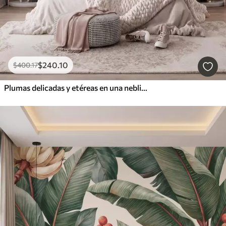
$
240
.10
$
400
.17
Plumas delicadas y etéreas en una neblina de color rosa melocotón con destellos