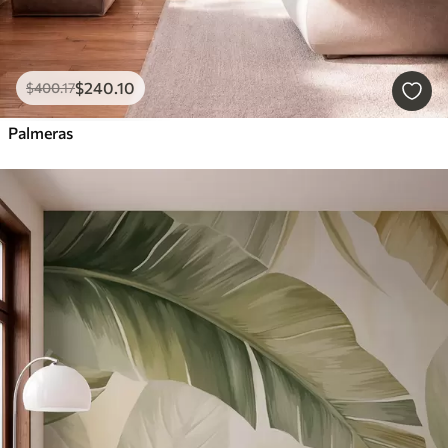
$
240
.10
$
400
.17
Palmeras