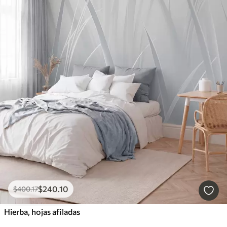
$
240
.10
$
400
.17
Hierba, hojas afiladas