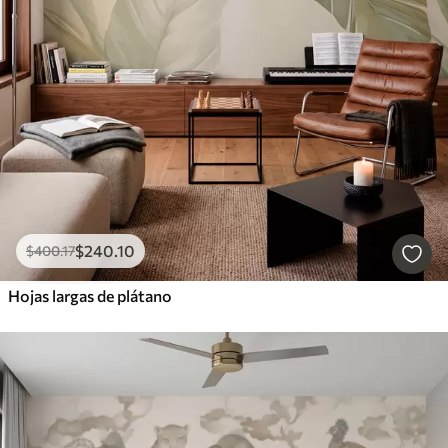
$
240
.10
$
400
.17
Hojas largas de plátano