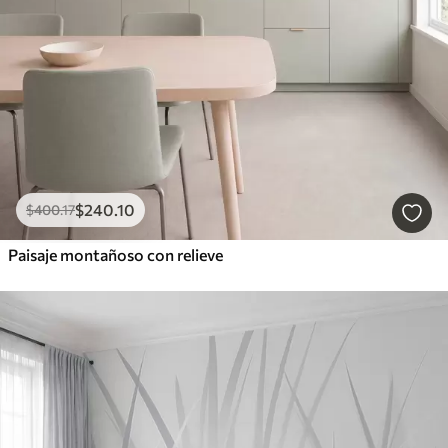
$
240
.10
$
400
.17
Paisaje montañoso con relieve