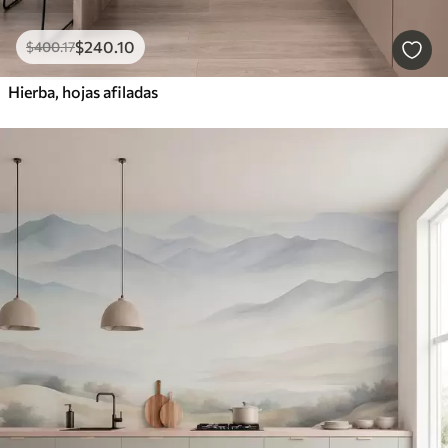
$
240
.10
$
400
.17
Hierba, hojas afiladas