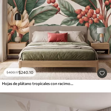
$
240
.10
$
400
.17
Hojas de plátano tropicales con racimos de bayas de café rojas, estilo acuarela