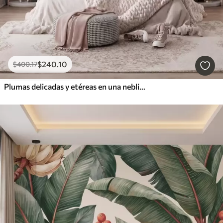
$
240
.10
$
400
.17
Plumas delicadas y etéreas en una neblina de color rosa melocotón con destellos