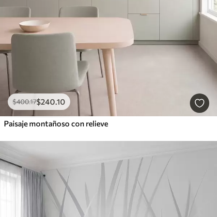
$
240
.10
$
400
.17
Paisaje montañoso con relieve