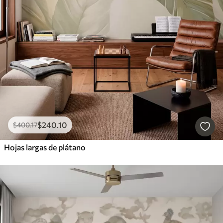
$
240
.10
$
400
.17
Hojas largas de plátano