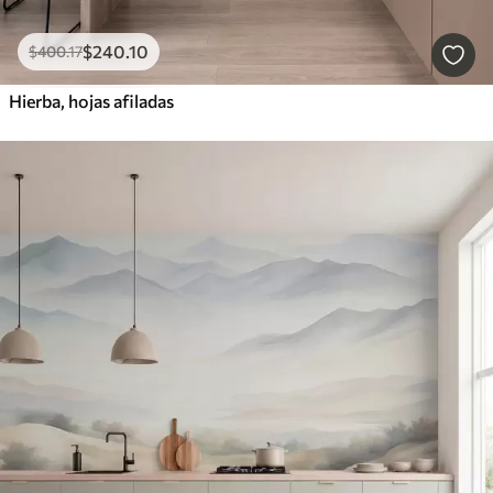
$
240
.10
$
400
.17
Hierba, hojas afiladas