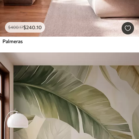
$
240
.10
$
400
.17
Palmeras