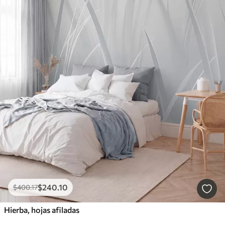
$
240
.10
$
400
.17
Hierba, hojas afiladas